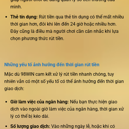
mình.
Thẻ tín dụng:
Rút tiền qua thẻ tín dụng có thể mất nhiều
thời gian hơn, đôi khi lên đến 24 giờ hoặc nhiều hơn.
Đây cũng là điều mà người chơi cần cân nhắc khi lựa
chọn phương thức rút tiền.
Những yếu tố ảnh hưởng đến thời gian rút tiền
Mặc dù 98WIN cam kết xử lý rút tiền nhanh chóng, tuy
nhiên vẫn có một số yếu tố có thể ảnh hưởng đến thời gian
giao dịch:
Giờ làm việc của ngân hàng:
Nếu bạn thực hiện giao
dịch vào ngoài giờ làm việc của ngân hàng, thời gian xử
lý có thể bị kéo dài.
Số lượng giao dịch:
Vào những ngày lễ, hoặc khi có