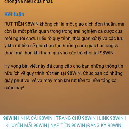
chóng và hiệu quả nhất.
Kết luận
RÚT TIỀN 98WIN không chỉ là một giao dịch đơn thuần, mà
còn là một phần quan trọng trong trải nghiệm cá cược của
mỗi người chơi. Hiểu rõ quy trình, thời gian xử lý và các lưu
ý khi rút tiền sẽ giúp bạn tận hưởng cảm giác hài lòng và
thoải mái hơn khi tham gia vào các trò chơi tại 98WIN.
Hy vọng bài viết này đã cung cấp cho bạn những thông tin
hữu ích về quy trình rút tiền tại 98WIN. Chúc bạn có những
giây phút vui vẻ và may mắn khi rút tiền tại nền tảng cá
cược này!
98WIN
| NHÀ CÁI 98WIN | TRANG CHỦ 98WIN | LINK 98WIN |
KHUYỄN MÃI 98WIN | NẠP TIỀN 98WIN |ĐĂNG KÝ 98WIN |