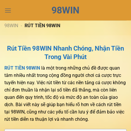
Chuyển
98WIN
đến
nội
dung
98WIN
-
RÚT TIỀN 98WIN
Rút Tiền 98WIN Nhanh Chóng, Nhận Tiền
Trong Vài Phút
RÚT TIỀN 98WIN
là một trong những chủ đề được quan
tâm nhiều nhất trong cộng đồng người chơi cá cược trực
tuyến hiện nay. Việc rút tiền từ các nền tảng cá cược không
chỉ đơn thuần là nhận lại số tiền đã thắng, mà còn liên
quan đến quy trình, tốc độ và mức độ an toàn của giao
dịch. Bài viết này sẽ giúp bạn hiểu rõ hơn về cách rút tiền
tại 98WIN, cũng như các yếu tố cần lưu ý để đảm bảo việc
rút tiền diễn ra thuận lợi và nhanh chóng.