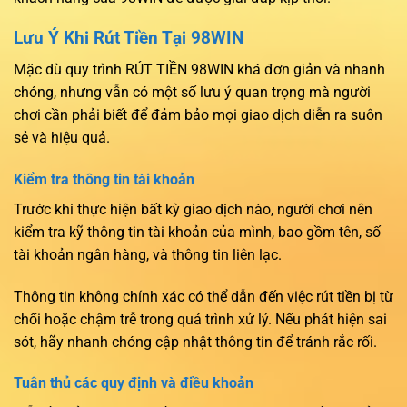
Lưu Ý Khi Rút Tiền Tại 98WIN
Mặc dù quy trình RÚT TIỀN 98WIN khá đơn giản và nhanh
chóng, nhưng vẫn có một số lưu ý quan trọng mà người
chơi cần phải biết để đảm bảo mọi giao dịch diễn ra suôn
sẻ và hiệu quả.
Kiểm tra thông tin tài khoản
Trước khi thực hiện bất kỳ giao dịch nào, người chơi nên
kiểm tra kỹ thông tin tài khoản của mình, bao gồm tên, số
tài khoản ngân hàng, và thông tin liên lạc.
Thông tin không chính xác có thể dẫn đến việc rút tiền bị từ
chối hoặc chậm trễ trong quá trình xử lý. Nếu phát hiện sai
sót, hãy nhanh chóng cập nhật thông tin để tránh rắc rối.
Tuân thủ các quy định và điều khoản