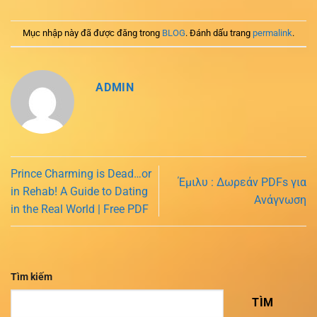
Mục nhập này đã được đăng trong
BLOG
. Đánh dấu trang
permalink
.
ADMIN
Prince Charming is Dead…or
Έμιλυ : Δωρεάν PDFs για
in Rehab! A Guide to Dating
Ανάγνωση
in the Real World | Free PDF
Tìm kiếm
TÌM