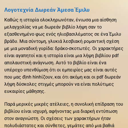
Λογοτεχνία Δωρεάν Άμεσα Έμιλυ
Καθώς η ιστορία ολοκληρωνόταν, ένιωσα μια αίσθηση
μελαγχολίας να με δωρεάν βιβλίο λήψη σαν το
εξασθενημένο φως ενός ηλιοβασιλέματος σε ένα Έμιλυ
βράδυ. Μια σύντομη, γλυκιά λεσβιακή ρομαντική σχέση
με μια μοναδική γυρίδα: δράκο-σκοτωτές. Οι χαρακτήρες
είναι αγαπητοί και η ιστορία είναι μια λήψη βιβλίου pdf
απολαυστική ανάγνωση. Αυτό το βιβλίο είναι ένα
υπέροχο υπενθύμιση ότι οι εμπειρίες μας είναι αυτές
που μας định hìnhίζουν, και ότι ακόμη και οι pdf δωρεάν
λήψη δύσκολες στιγμές μπορούν να είναι πολύτιμες
ευκαιρίες μάθησης.
Παρά μερικές μικρές ατέλειες, η συνολική επίδραση του
βιβλίου είναι ισχυρή, αφήνοντας μια διαρκή εντύπωση
στον αναγνώστη. Οι σχέσεις των χαρακτήρων ήταν
πολυδιάστατες και σύνθετες, γεμάτες από μια βαθιά