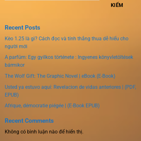
KIẾM
Recent Posts
Kèo 1.25 là gì? Cách đọc và tính thắng thua dễ hiểu cho
người mới
A parfüm: Egy gyilkos története : Ingyenes könyvletöltések
bármikor
The Wolf Gift: The Graphic Novel | eBook (E-Book)
Usted ya estuvo aquí: Revelacion de vidas anteriores | (PDF,
EPUB)
Afrique, démocratie piégée | (E-Book EPUB)
Recent Comments
Không có bình luận nào để hiển thị.