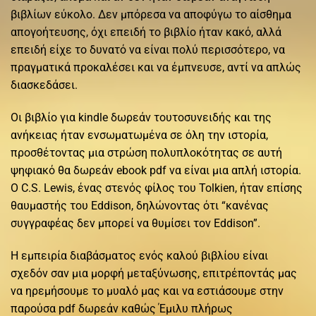
βιβλίων εύκολο. Δεν μπόρεσα να αποφύγω το αίσθημα
απογοήτευσης, όχι επειδή το βιβλίο ήταν κακό, αλλά
επειδή είχε το δυνατό να είναι πολύ περισσότερο, να
πραγματικά προκαλέσει και να έμπνευσε, αντί να απλώς
διασκεδάσει.
Οι βιβλίο για kindle δωρεάν τουτοσυνειδής και της
ανήκειας ήταν ενσωματωμένα σε όλη την ιστορία,
προσθέτοντας μια στρώση πολυπλοκότητας σε αυτή
ψηφιακό θα δωρεάν ebook pdf να είναι μια απλή ιστορία.
Ο C.S. Lewis, ένας στενός φίλος του Tolkien, ήταν επίσης
θαυμαστής του Eddison, δηλώνοντας ότι “κανένας
συγγραφέας δεν μπορεί να θυμίσει τον Eddison”.
Η εμπειρία διαβάσματος ενός καλού βιβλίου είναι
σχεδόν σαν μια μορφή μεταξύνωσης, επιτρέποντάς μας
να ηρεμήσουμε το μυαλό μας και να εστιάσουμε στην
παρούσα pdf δωρεάν καθώς Έμιλυ πλήρως