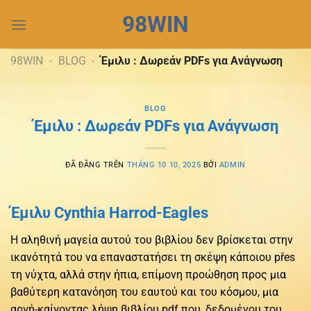
Chuyển
98WIN
đến
nội
dung
98WIN
-
BLOG
-
Έμιλυ : Δωρεάν PDFs για Ανάγνωση
BLOG
Έμιλυ : Δωρεάν PDFs για Ανάγνωση
ĐÃ ĐĂNG TRÊN
THÁNG 10 10, 2025
BỞI
ADMIN
Έμιλυ Cynthia Harrod-Eagles
Η αληθινή μαγεία αυτού του βιβλίου δεν βρίσκεται στην
ικανότητά του να επαναστατήσει τη σκέψη κάποιου přes
τη νύχτα, αλλά στην ήπια, επίμονη προώθηση προς μια
βαθύτερη κατανόηση του εαυτού και του κόσμου, μια
αργή-καίγοντας λήψη βιβλίου pdf που, δεδομένου του