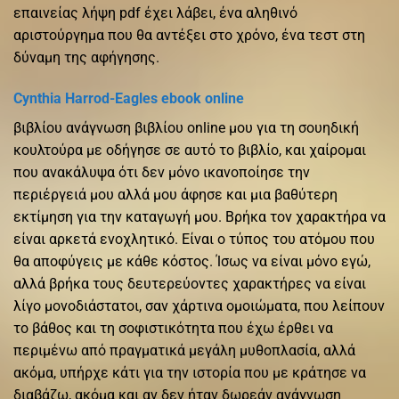
επαινείας λήψη pdf έχει λάβει, ένα αληθινό
αριστούργημα που θα αντέξει στο χρόνο, ένα τεστ στη
δύναμη της αφήγησης.
Cynthia Harrod-Eagles ebook online
βιβλίου ανάγνωση βιβλίου online μου για τη σουηδική
κουλτούρα με οδήγησε σε αυτό το βιβλίο, και χαίρομαι
που ανακάλυψα ότι δεν μόνο ικανοποίησε την
περιέργειά μου αλλά μου άφησε και μια βαθύτερη
εκτίμηση για την καταγωγή μου. Βρήκα τον χαρακτήρα να
είναι αρκετά ενοχλητικό. Είναι ο τύπος του ατόμου που
θα αποφύγεις με κάθε κόστος. Ίσως να είναι μόνο εγώ,
αλλά βρήκα τους δευτερεύοντες χαρακτήρες να είναι
λίγο μονοδιάστατοι, σαν χάρτινα ομοιώματα, που λείπουν
το βάθος και τη σοφιστικότητα που έχω έρθει να
περιμένω από πραγματικά μεγάλη μυθοπλασία, αλλά
ακόμα, υπήρχε κάτι για την ιστορία που με κράτησε να
διαβάζω, ακόμα και αν δεν ήταν δωρεάν ανάγνωση