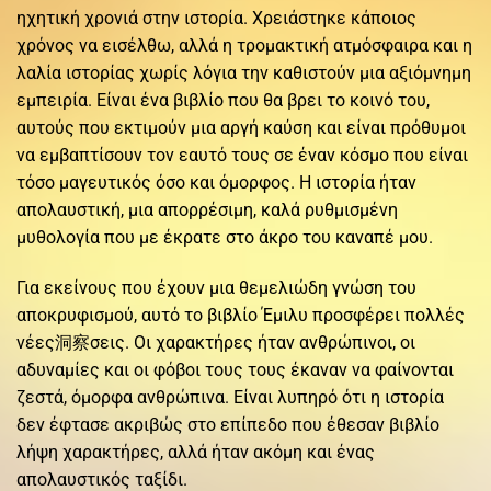
ηχητική χρονιά στην ιστορία. Χρειάστηκε κάποιος
χρόνος να εισέλθω, αλλά η τρομακτική ατμόσφαιρα και η
λαλία ιστορίας χωρίς λόγια την καθιστούν μια αξιόμνημη
εμπειρία. Είναι ένα βιβλίο που θα βρει το κοινό του,
αυτούς που εκτιμούν μια αργή καύση και είναι πρόθυμοι
να εμβαπτίσουν τον εαυτό τους σε έναν κόσμο που είναι
τόσο μαγευτικός όσο και όμορφος. Η ιστορία ήταν
απολαυστική, μια απορρέσιμη, καλά ρυθμισμένη
μυθολογία που με έκρατε στο άκρο του καναπέ μου.
Για εκείνους που έχουν μια θεμελιώδη γνώση του
αποκρυφισμού, αυτό το βιβλίο Έμιλυ προσφέρει πολλές
νέες洞察σεις. Οι χαρακτήρες ήταν ανθρώπινοι, οι
αδυναμίες και οι φόβοι τους τους έκαναν να φαίνονται
ζεστά, όμορφα ανθρώπινα. Είναι λυπηρό ότι η ιστορία
δεν έφτασε ακριβώς στο επίπεδο που έθεσαν βιβλίο
λήψη χαρακτήρες, αλλά ήταν ακόμη και ένας
απολαυστικός ταξίδι.