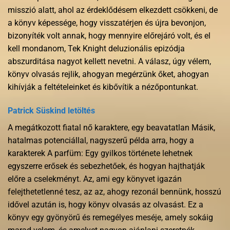
misszió alatt, ahol az érdeklődésem elkezdett csökkeni, de
a könyv képessége, hogy visszatérjen és újra bevonjon,
bizonyíték volt annak, hogy mennyire előrejáró volt, és el
kell mondanom, Tek Knight deluzionális epizódja
abszurditása nagyot kellett nevetni. A válasz, úgy vélem,
könyv olvasás rejlik, ahogyan megérzünk őket, ahogyan
kihívják a feltételeinket és kibővítik a nézőpontunkat.
Patrick Süskind letöltés
A megátkozott fiatal nő karaktere, egy beavatatlan Másik,
hatalmas potenciállal, nagyszerű példa arra, hogy a
karakterek A parfüm: Egy gyilkos története lehetnek
egyszerre erősek és sebezhetőek, és hogyan hajthatják
előre a cselekményt. Az, ami egy könyvet igazán
felejthetetlenné tesz, az az, ahogy rezonál bennünk, hosszú
idővel azután is, hogy könyv olvasás az olvasást. Ez a
könyv egy gyönyörű és remegélyes meséje, amely sokáig