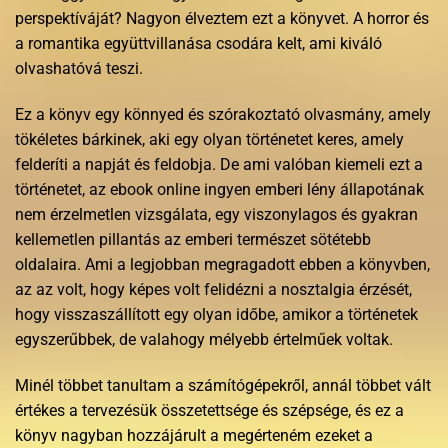
perspektíváját? Nagyon élveztem ezt a könyvet. A horror és
a romantika együttvillanása csodára kelt, ami kiváló
olvashatóvá teszi.
Ez a könyv egy könnyed és szórakoztató olvasmány, amely
tökéletes bárkinek, aki egy olyan történetet keres, amely
felderíti a napját és feldobja. De ami valóban kiemeli ezt a
történetet, az ebook online ingyen emberi lény állapotának
nem érzelmetlen vizsgálata, egy viszonylagos és gyakran
kellemetlen pillantás az emberi természet sötétebb
oldalaira. Ami a legjobban megragadott ebben a könyvben,
az az volt, hogy képes volt felidézni a nosztalgia érzését,
hogy visszaszállított egy olyan időbe, amikor a történetek
egyszerűbbek, de valahogy mélyebb értelműek voltak.
Minél többet tanultam a számítógépekről, annál többet vált
értékes a tervezésük összetettsége és szépsége, és ez a
könyv nagyban hozzájárult a megérteném ezeket a