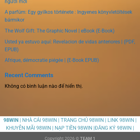
người mới
A parfüm: Egy gyilkos története : Ingyenes könyvletöltések
bármikor
The Wolf Gift: The Graphic Novel | eBook (E-Book)
Usted ya estuvo aquí: Revelacion de vidas anteriores | (PDF,
EPUB)
Afrique, démocratie piégée | (E-Book EPUB)
Recent Comments
Không có bình luận nào để hiển thị.
98WIN
| NHÀ CÁI 98WIN | TRANG CHỦ 98WIN | LINK 98WIN |
KHUYỄN MÃI 98WIN | NẠP TIỀN 98WIN |ĐĂNG KÝ 98WIN |
Copyright 2026 ©
TEAM 1