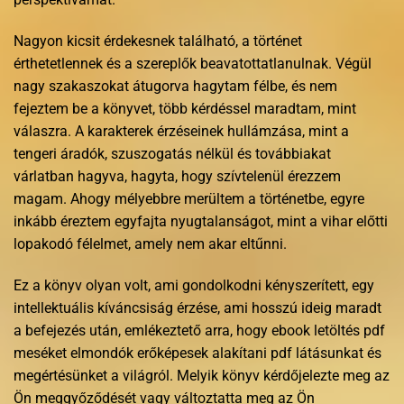
Nagyon kicsit érdekesnek található, a történet
érthetetlennek és a szereplők beavatottatlanulnak. Végül
nagy szakaszokat átugorva hagytam félbe, és nem
fejeztem be a könyvet, több kérdéssel maradtam, mint
válaszra. A karakterek érzéseinek hullámzása, mint a
tengeri áradók, szuszogatás nélkül és továbbiakat
várlatban hagyva, hagyta, hogy szívtelenül érezzem
magam. Ahogy mélyebbre merültem a történetbe, egyre
inkább éreztem egyfajta nyugtalanságot, mint a vihar előtti
lopakodó félelmet, amely nem akar eltűnni.
Ez a könyv olyan volt, ami gondolkodni kényszerített, egy
intellektuális kíváncsiság érzése, ami hosszú ideig maradt
a befejezés után, emlékeztető arra, hogy ebook letöltés pdf
meséket elmondók erőképesek alakítani pdf látásunkat és
megértésünket a világról. Melyik könyv kérdőjelezte meg az
Ön meggyőződését vagy változtatta meg az Ön