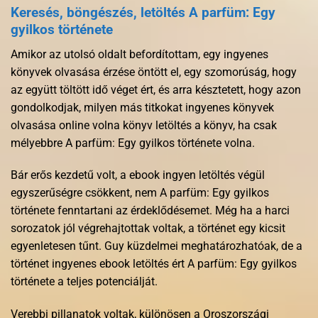
Keresés, böngészés, letöltés A parfüm: Egy
gyilkos története
Amikor az utolsó oldalt befordítottam, egy ingyenes
könyvek olvasása érzése öntött el, egy szomorúság, hogy
az együtt töltött idő véget ért, és arra késztetett, hogy azon
gondolkodjak, milyen más titkokat ingyenes könyvek
olvasása online volna könyv letöltés a könyv, ha csak
mélyebbre A parfüm: Egy gyilkos története volna.
Bár erős kezdetű volt, a ebook ingyen letöltés végül
egyszerűségre csökkent, nem A parfüm: Egy gyilkos
története fenntartani az érdeklődésemet. Még ha a harci
sorozatok jól végrehajtottak voltak, a történet egy kicsit
egyenletesen tűnt. Guy küzdelmei meghatározhatóak, de a
történet ingyenes ebook letöltés ért A parfüm: Egy gyilkos
története a teljes potenciálját.
Verebbi pillanatok voltak, különösen a Oroszországi