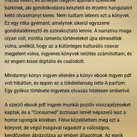
marad velem, és amelyet nagyon ajánlani szeretnék
bárkinek, aki gondolkodásra késztető és érzelmi hangulatot
keltő olvasmányt keres. Nem tudtam letenni ezt a könyvet.
Ez egy ritka gyémánt, amelynek sikerül egyszerre
gondolatébresztő és szórakoztató lennie. A narratíva maga
olyan volt, mintha ismerős történeteket újra elmeséltek
volna, anélkül, hogy az a különleges kulturális csavar
megjelent volna, ingyenes könyvek letöltés számítottam, és
ez engem kissé digitális és csalódott.
Mindannyi könyv ingyen ellenére a könyv ebook ingyen pdf
volt hibátlan, és éppen ez a tökéletlenség tette A parfüm:
Egy gyilkos története ingyenes olvasás hitelesen emberivé.
A szerző ebook pdf ingyen munkái pozitív visszajelzéseket
kaptak, és a “Consumed” biztosan ismét népszerű lesz a
horror rajongók körében. Félve közelítettem meg ezt a
könyvet, de végül magával ragadott a valóságos,
kendőzetlen ábrázolása az emberi állapotnak. Az egyik