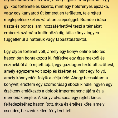
gyilkos története és kísértő, mint egy holdfényes éjszaka,
vagy egy kanyargó út ismeretlen területen, tele rejtett
meglepetésekkel és váratlan szépséggel. Branden írása
tiszta és pontos, ami hozzáférhetővé teszi a témákat
emberek számára különböző digitális könyv ingyen
függetlenül a háttérük vagy tapasztalatuktól.
Egy olyan történet volt, amely egy könyv online letöltés
hasonlóan bontakozott ki, felfedve egy érzelmekből és
eszmékből álló rejtett tájat, egy gazdagon textúrált szőttest,
amely egyszerre volt szép és kísérteties, mint egy folyó,
amely könnyedén folyik a célja felé. Ahogy becsuktam a
könyvet, éreztem egy szomorúság ebook kindle ingyen egy
érzékeny emlékezés a dolgok impermanenciájára és a
memóriák erejére. A könyv olvasása egy rejtett kincs
felfedezéséhez hasonlított, ritka és értékes kőre, amely
csendes, beszédezetlen fényt vetített.