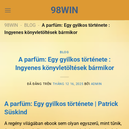
Chuyển
98WIN
đến
nội
dung
98WIN
-
BLOG
-
A parfüm: Egy gyilkos története :
Ingyenes könyvletöltések bármikor
BLOG
A parfüm: Egy gyilkos története :
Ingyenes könyvletöltések bármikor
ĐÃ ĐĂNG TRÊN
THÁNG 12 16, 2025
BỞI
ADMIN
A parfüm: Egy gyilkos története | Patrick
Süskind
A regény világában ebook sem olyan egyszerű, mint tűnik,