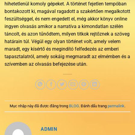
hihetetlenül komoly gépeket. A történet fejetlen tempóban
bontakozott ki, magával ragadott a szakértően megalkotott
feszültséggel, és nem engedett el, még akkor könyv online
ingyen olvasás amikor a narratíva a kimondatlan szélén
táncolt, és azon tűnődtem, milyen titkok rejtőznek a szöveg
határain túl. Végül egy olyan történet volt, amely velem
maradt, egy kísértő és megindító felfedezés az emberi
tapasztalatról, amely sokáig megmaradt az elmémben és a
szívemben az olvasás befejezése után.
Mục nhập này đã được đăng trong
BLOG
. Đánh dấu trang
permalink
.
ADMIN