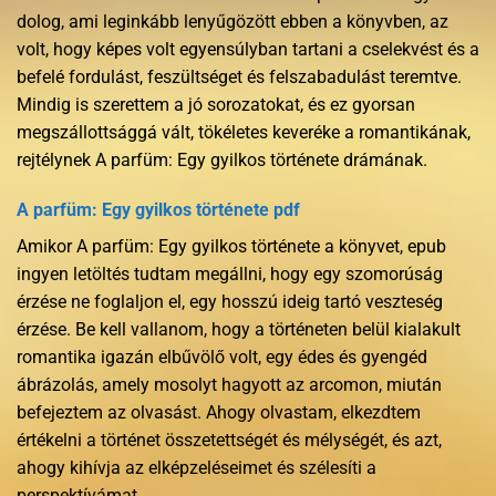
dolog, ami leginkább lenyűgözött ebben a könyvben, az
volt, hogy képes volt egyensúlyban tartani a cselekvést és a
befelé fordulást, feszültséget és felszabadulást teremtve.
Mindig is szerettem a jó sorozatokat, és ez gyorsan
megszállottsággá vált, tökéletes keveréke a romantikának,
rejtélynek A parfüm: Egy gyilkos története drámának.
A parfüm: Egy gyilkos története pdf
Amikor A parfüm: Egy gyilkos története a könyvet, epub
ingyen letöltés tudtam megállni, hogy egy szomorúság
érzése ne foglaljon el, egy hosszú ideig tartó veszteség
érzése. Be kell vallanom, hogy a történeten belül kialakult
romantika igazán elbűvölő volt, egy édes és gyengéd
ábrázolás, amely mosolyt hagyott az arcomon, miután
befejeztem az olvasást. Ahogy olvastam, elkezdtem
értékelni a történet összetettségét és mélységét, és azt,
ahogy kihívja az elképzeléseimet és szélesíti a
perspektívámat.