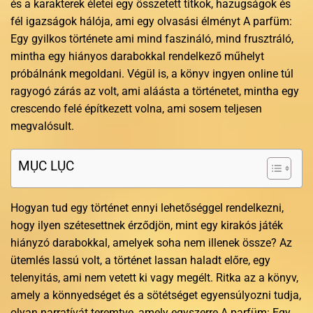
és a karakterek életei egy összetett titkok, hazugságok és
fél igazságok hálója, ami egy olvasási élményt A parfüm:
Egy gyilkos története ami mind faszináló, mind frusztráló,
mintha egy hiányos darabokkal rendelkező műhelyt
próbálnánk megoldani. Végül is, a könyv ingyen online túl
ragyogó zárás az volt, ami aláásta a történetet, mintha egy
crescendo felé építkezett volna, ami sosem teljesen
megvalósult.
MỤC LỤC
Hogyan tud egy történet ennyi lehetőséggel rendelkezni,
hogy ilyen szétesettnek érződjön, mint egy kirakós játék
hiányzó darabokkal, amelyek soha nem illenek össze? Az
ütemlés lassú volt, a történet lassan haladt előre, egy
telenyitás, ami nem vetett ki vagy megélt. Ritka az a könyv,
amely a könnyedséget és a sötétséget egyensúlyozni tudja,
olyan narratívát teremtve, amely egyszerre A parfüm: Egy