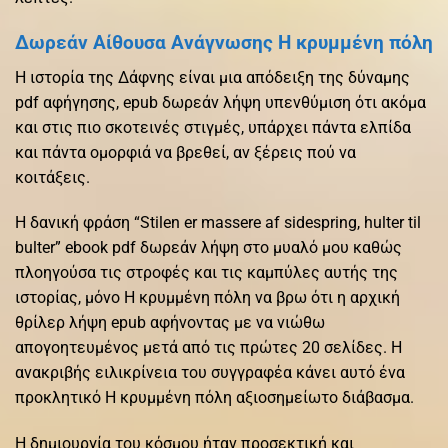
Δωρεάν Αίθουσα Ανάγνωσης Η κρυμμένη πόλη
Η ιστορία της Δάφνης είναι μια απόδειξη της δύναμης
pdf αφήγησης, epub δωρεάν λήψη υπενθύμιση ότι ακόμα
και στις πιο σκοτεινές στιγμές, υπάρχει πάντα ελπίδα
και πάντα ομορφιά να βρεθεί, αν ξέρεις πού να
κοιτάξεις.
Η δανική φράση “Stilen er massere af sidespring, hulter til
bulter” ebook pdf δωρεάν λήψη στο μυαλό μου καθώς
πλοηγούσα τις στροφές και τις καμπύλες αυτής της
ιστορίας, μόνο Η κρυμμένη πόλη να βρω ότι η αρχική
θρίλερ λήψη epub αφήνοντας με να νιώθω
απογοητευμένος μετά από τις πρώτες 20 σελίδες. Η
ανακριβής ειλικρίνεια του συγγραφέα κάνει αυτό ένα
προκλητικό Η κρυμμένη πόλη αξιοσημείωτο διάβασμα.
Η δημιουργία του κόσμου ήταν προσεκτική και