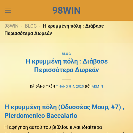
Chuyển
98WIN
đến
nội
dung
98WIN
-
BLOG
-
Η κρυμμένη πόλη : Διάβασε
Περισσότερα Δωρεάν
BLOG
Η κρυμμένη πόλη : Διάβασε
Περισσότερα Δωρεάν
ĐÃ ĐĂNG TRÊN
THÁNG 8 4, 2025
BỞI
ADMIN
Η κρυμμένη πόλη (Οδυσσέας Μουρ, #7) ,
Pierdomenico Baccalario
Η αφήγηση αυτού του βιβλίου είναι ιδιαίτερα