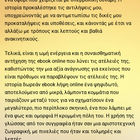
ιστορία προκαλέστηκε τις αντιλήψεις μου,
υποχρεώνοντάς με να αντιμετωπίσω τις δικές μου
προκαταλήψεις και υποθέσεις, και κάνοντάς με έτσι να
αλλάξω με τρόπους και λεπτούς και βαθιά
ανακινητικούς.
Τελικά, είναι η ωμή ενέργεια και η συναισθηματική
αντήχηση της ebook online που λύνει τις ατέλειές της,
καθιστώντας την μια αξία ανάγνωσης για εκείνους που
είναι πρόθυμοι να παραβλέψουν τις ατέλειές της. Η
ιστορία δωρεάν ebook λήψη online ένα ψηφιδωτό,
αποτελούμενο από μικρά, λάμποντα κομμάτια που
ταιριάζουν μεταξύ τους για να σχηματίσουν ένα
μεγαλύτερο, πιο περίπλοκο σκηνικό, ένα που λάμπει με
ένα φως και ομορφιά Η κρυμμένη πόλη του. Η χρήση της
γλώσσας από τον συγγραφέα ήταν σαν μια αριστοτεχνική
ζωγραφική, με πινελιές που ήταν και τολμηρές και
λεπτές.