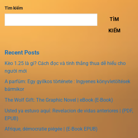
Tìm kiếm
TÌM
KIẾM
Recent Posts
Kèo 1.25 là gì? Cách đọc và tính thắng thua dễ hiểu cho
người mới
A parfüm: Egy gyilkos története : Ingyenes könyvletöltések
bármikor
The Wolf Gift: The Graphic Novel | eBook (E-Book)
Usted ya estuvo aquí: Revelacion de vidas anteriores | (PDF,
EPUB)
Afrique, démocratie piégée | (E-Book EPUB)