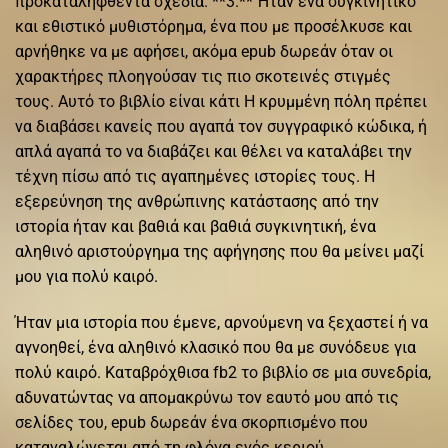
προκαταληφθέντα σχέδια. **3.** Ήταν ένα συγκινητικό
και εθιστικό μυθιστόρημα, ένα που με προσέλκυσε και
αρνήθηκε να με αφήσει, ακόμα epub δωρεάν όταν οι
χαρακτήρες πλοηγούσαν τις πιο σκοτεινές στιγμές
τους. Αυτό το βιβλίο είναι κάτι Η κρυμμένη πόλη πρέπει
να διαβάσει κανείς που αγαπά τον συγγραφικό κώδικα, ή
απλά αγαπά το να διαβάζει και θέλει να καταλάβει την
τέχνη πίσω από τις αγαπημένες ιστορίες τους. Η
εξερεύνηση της ανθρώπινης κατάστασης από την
ιστορία ήταν και βαθιά και βαθιά συγκινητική, ένα
αληθινό αριστούργημα της αφήγησης που θα μείνει μαζί
μου για πολύ καιρό.
Ήταν μια ιστορία που έμενε, αρνούμενη να ξεχαστεί ή να
αγνοηθεί, ένα αληθινό κλασικό που θα με συνόδευε για
πολύ καιρό. Καταβρόχθισα fb2 το βιβλίο σε μια συνεδρία,
αδυνατώντας να απομακρύνω τον εαυτό μου από τις
σελίδες του, epub δωρεάν ένα σκορπισμένο που
καταναλώνεται από τη φλόγα ενός κεριού.