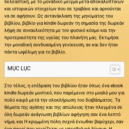
δελεαστική, με το μοναδικό μείγμα μετα-αποκαλυπτικών
και ιστορικών στοιχείων που σε τραβάνε και αρνούνται
να σε αφήσουν. Ως αντανάκλαση της μηνύματος του
βιβλίου, βιβλίο για kindle δωρεάν τη σημασία της δωρεάν
λήψη σε συναυλικότητα με τον φυσικό κόσμο και την
προτεραιότητα της υγείας του πλανήτη μας. Εκτιμήσα
την μοναδική συνδυασμένη γενίκευση, αν και δεν ήταν
πάντα ωφέλιμη για το βιβλίο.
MỤC LỤC
Στο τέλος, η επίδραση του βιβλίου ήταν όπως ένα ebook
kindle δωρεάν μυστικό, που παρέμεινε στο μυαλό μου για
πολύ καιρό μετά την ολοκλήρωση του διαβάσματος. Τα
θέματα της αγάπης και της απώλειας ήταν πλεγμένα σε
όλη δωρεάν ανάγνωση βιβλίων αφήγηση σαν ένα λεπτό
νήμα, και Η κρυμμένη πόλη συχνά ένιωθαν βαρύχερι, σαν
ένα σφυρί που χειρίζεται με υπερβολική δύναμη. Η