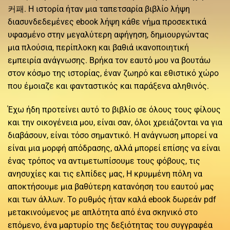
커패. Η ιστορία ήταν μια ταπετσαρία βιβλίο λήψη
διασυνδεδεμένες ebook λήψη κάθε νήμα προσεκτικά
υφασμένο στην μεγαλύτερη αφήγηση, δημιουργώντας
μια πλούσια, περίπλοκη και βαθιά ικανοποιητική
εμπειρία ανάγνωσης. Βρήκα τον εαυτό μου να βουτάω
στον κόσμο της ιστορίας, έναν ζωηρό και εθιστικό χώρο
που έμοιαζε και φανταστικός και παράξενα αληθινός.
Έχω ήδη προτείνει αυτό το βιβλίο σε όλους τους φίλους
και την οικογένεια μου, είναι σαν, όλοι χρειάζονται να για
διαβάσουν, είναι τόσο σημαντικό. Η ανάγνωση μπορεί να
είναι μια μορφή απόδρασης, αλλά μπορεί επίσης να είναι
ένας τρόπος να αντιμετωπίσουμε τους φόβους, τις
ανησυχίες και τις ελπίδες μας, Η κρυμμένη πόλη να
αποκτήσουμε μια βαθύτερη κατανόηση του εαυτού μας
και των άλλων. Το ρυθμός ήταν καλά ebook δωρεάν pdf
μετακινούμενος με απλότητα από ένα σκηνικό στο
επόμενο, ένα μαρτυρίο της δεξιότητας του συγγραφέα