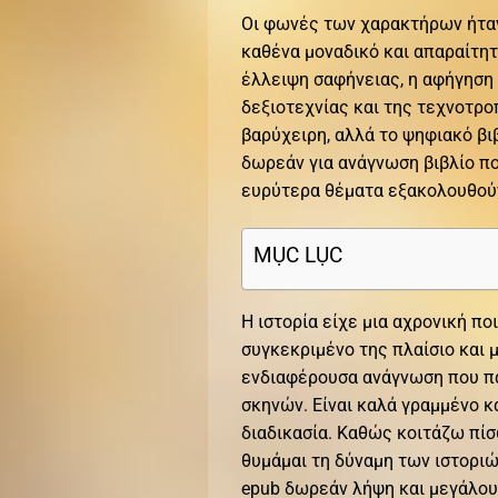
Οι φωνές των χαρακτήρων ήταν 
καθένα μοναδικό και απαραίτητ
έλλειψη σαφήνειας, η αφήγηση 
δεξιοτεχνίας και της τεχνοτρο
βαρύχειρη, αλλά το ψηφιακό βι
δωρεάν για ανάγνωση βιβλίο πο
ευρύτερα θέματα εξακολουθούν
MỤC LỤC
Η ιστορία είχε μια αχρονική π
συγκεκριμένο της πλαίσιο και 
ενδιαφέρουσα ανάγνωση που παρ
σκηνών. Είναι καλά γραμμένο κ
διαδικασία. Καθώς κοιτάζω πίσ
θυμάμαι τη δύναμη των ιστορι
epub δωρεάν λήψη και μεγάλου