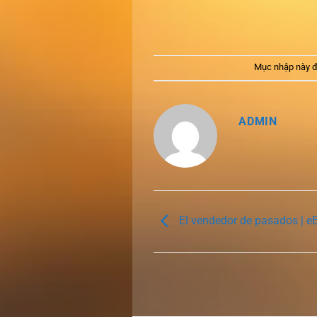
Mục nhập này đ
ADMIN
El vendedor de pasados | e