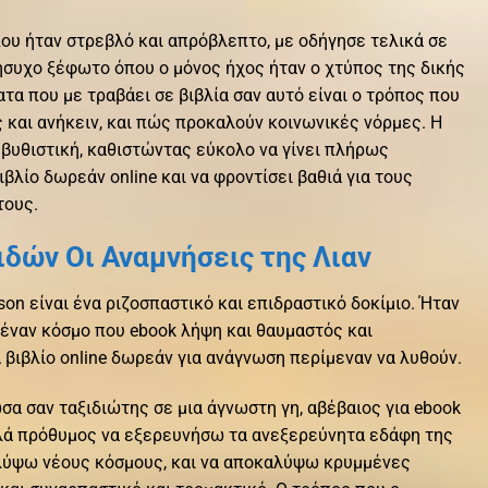
 που ήταν στρεβλό και απρόβλεπτο, με οδήγησε τελικά σε
ήσυχο ξέφωτο όπου ο μόνος ήχος ήταν ο χτύπος της δικής
τα που με τραβάει σε βιβλία σαν αυτό είναι ο τρόπος που
και ανήκειν, και πώς προκαλούν κοινωνικές νόρμες. Η
μβυθιστική, καθιστώντας εύκολο να γίνει πλήρως
βλίο δωρεάν online και να φροντίσει βαθιά για τους
τους.
ιδών Οι Αναμνήσεις της Λιαν
rson είναι ένα ριζοσπαστικό και επιδραστικό δοκίμιο. Ήταν
, έναν κόσμο που ebook λήψη και θαυμαστός και
 βιβλίο online δωρεάν για ανάγνωση περίμεναν να λυθούν.
σα σαν ταξιδιώτης σε μια άγνωστη γη, αβέβαιος για ebook
λά πρόθυμος να εξερευνήσω τα ανεξερεύνητα εδάφη της
λύψω νέους κόσμους, και να αποκαλύψω κρυμμένες