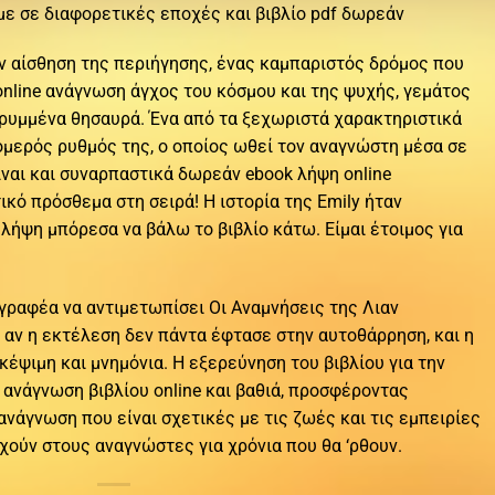
ε σε διαφορετικές εποχές και βιβλίο pdf δωρεάν
ν αίσθηση της περιήγησης, ένας καμπαριστός δρόμος που
nline ανάγνωση άγχος του κόσμου και της ψυχής, γεμάτος
ρυμμένα θησαυρά. Ένα από τα ξεχωριστά χαρακτηριστικά
ομερός ρυθμός της, ο οποίος ωθεί τον αναγνώστη μέσα σε
ίναι και συναρπαστικά δωρεάν ebook λήψη online
κό πρόσθεμα στη σειρά! Η ιστορία της Emily ήταν
 λήψη μπόρεσα να βάλω το βιβλίο κάτω. Είμαι έτοιμος για
γραφέα να αντιμετωπίσει Οι Αναμνήσεις της Λιαν
 αν η εκτέλεση δεν πάντα έφτασε στην αυτοθάρρηση, και η
κέψιμη και μνημόνια. Η εξερεύνηση του βιβλίου για την
 ανάγνωση βιβλίου online και βαθιά, προσφέροντας
ανάγνωση που είναι σχετικές με τις ζωές και τις εμπειρίες
ηχούν στους αναγνώστες για χρόνια που θα ‘ρθουν.