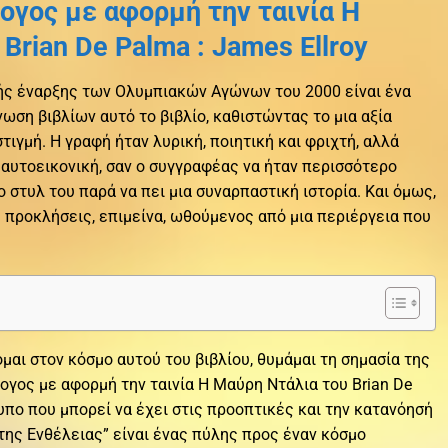
λογος με αφορμή την ταινία Η
Brian De Palma : James Ellroy
ής έναρξης των Ολυμπιακών Αγώνων του 2000 είναι ένα
ση βιβλίων αυτό το βιβλίο, καθιστώντας το μια αξία
τιγμή. Η γραφή ήταν λυρική, ποιητική και φριχτή, αλλά
αυτοεικονική, σαν ο συγγραφέας να ήταν περισσότερο
 στυλ του παρά να πει μια συναρπαστική ιστορία. Και όμως,
ς προκλήσεις, επιμείνα, ωθούμενος από μια περιέργεια που
μαι στον κόσμο αυτού του βιβλίου, θυμάμαι τη σημασία της
λογος με αφορμή την ταινία Η Μαύρη Ντάλια του Brian De
υπο που μπορεί να έχει στις προοπτικές και την κατανόησή
 της Ενθέλειας” είναι ένας πύλης προς έναν κόσμο