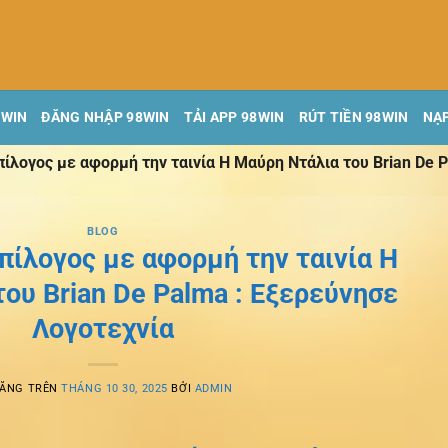
8WIN
ĐĂNG NHẬP 98WIN
TẢI APP 98WIN
RÚT TIỀN 98WIN
NẠP
Επίλογος με αφορμή την ταινία Η Μαύρη Ντάλια του Brian De 
BLOG
Επίλογος με αφορμή την ταινία Η
ου Brian De Palma : Εξερεύνησε
Λογοτεχνία
ĐĂNG TRÊN
THÁNG 10 30, 2025
BỞI
ADMIN