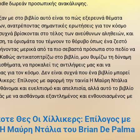
kindle δωρεάν προσωπικής ανακάλυψης.
αν με στο βιβλίο αυτό είναι το πώς εξερευνά θέματα
ων, ανατρέποντας σημαντικές ερωτήσεις για τον κόσμο
ί συχνά βρίσκονται στο τέλος των ανεύθυνων αληθειών, και
εση, τα όρισμάτα του τέμνουν το θόρυβο όπως ένα ζεστό
αφήνοντας μερικά από τα πιο σεβαστά πρόσωπα στο πεδίο να
Καθώς αντικατοπτρίζω στο βιβλίο, μου θυμίζω τη δύναμη
σθήματα, να προκαλεί τις αντιλήψεις μας και να
ς για τον κόσμο. Δεν είναι συχνά που ένα βιβλίο μπορεί
λικερς: Επίλογος με αφορμή την ταινία Η Μαύρη Ντάλια
σθάνομαι και ευελπισμό και απελπισία, αλλά αυτό το βιβλίο
άς με να αισθάνομαι εξαντλημένος και ενθουσιασμένος με
τε Θες Οι Χίλλικερς: Επίλογος με
 Η Μαύρη Ντάλια του Brian De Palma