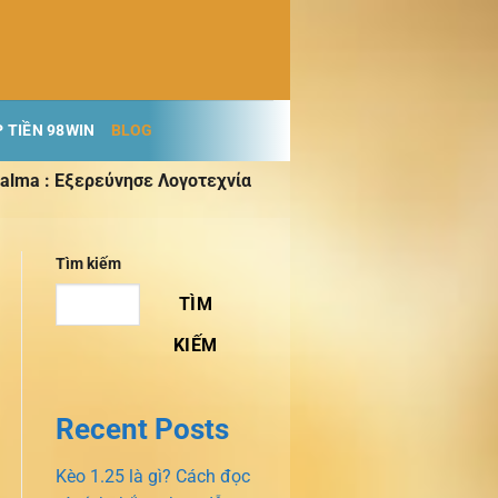
 TIỀN 98WIN
BLOG
Palma : Εξερεύνησε Λογοτεχνία
Tìm kiếm
TÌM
KIẾM
Recent Posts
Kèo 1.25 là gì? Cách đọc