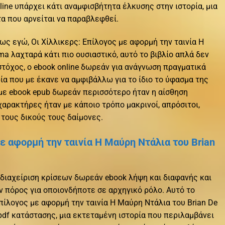
ine υπάρχει κάτι αναμφισβήτητα έλκυσης στην ιστορία, μια
α που αρνείται να παραβλεφθεί.
ως εγώ, Οι Χίλλικερς: Επίλογος με αφορμή την ταινία Η
ma λαχταρά κάτι πιο ουσιαστικό, αυτό το βιβλίο απλά δεν
 στόχος, ο ebook online δωρεάν για ανάγνωση πραγματικά
ία που με έκανε να αμφιβάλλω για το ίδιο το ύφασμα της
 με ebook epub δωρεάν περισσότερο ήταν η αίσθηση
χαρακτήρες ήταν με κάποιο τρόπο μακρινοί, απρόσιτοι,
 τους δικούς τους δαίμονες.
με αφορμή την ταινία Η Μαύρη Ντάλια του Brian
 διαχείριση κρίσεων δωρεάν ebook λήψη και διαφανής και
ν πόρος για οποιονδήποτε σε αρχηγικό ρόλο. Αυτό το
 Επίλογος με αφορμή την ταινία Η Μαύρη Ντάλια του Brian De
df κατάστασης, μια εκτεταμένη ιστορία που περιλαμβάνει