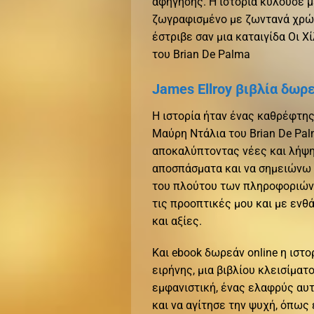
αφήγησης. Η ιστορία κυλούσε μ
ζωγραφισμένο με ζωντανά χρώμ
έστριβε σαν μια καταιγίδα Οι 
του Brian De Palma
James Ellroy βιβλία δωρε
Η ιστορία ήταν ένας καθρέφτης,
Μαύρη Ντάλια του Brian De Pal
αποκαλύπτοντας νέες και λήψη
αποσπάσματα και να σημειώνω 
του πλούτου των πληροφοριών 
τις προοπτικές μου και με ενθ
και αξίες.
Και ebook δωρεάν online η ιστο
ειρήνης, μια βιβλίου κλεισίματ
εμφανιστική, ένας ελαφρύς αυτ
και να αγίτησε την ψυχή, όπως