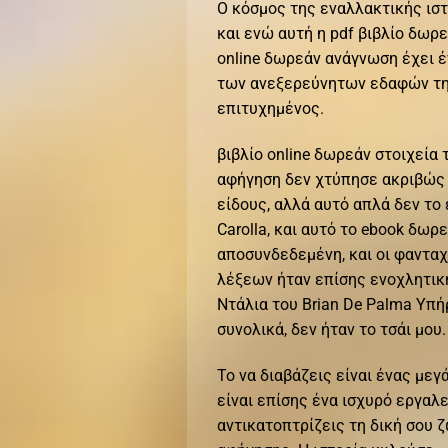
Ο κόσμος της εναλλακτικής ιστο
και ενώ αυτή η pdf βιβλίο δωρε
online δωρεάν ανάγνωση έχει έ
των ανεξερεύνητων εδαφών της 
επιτυχημένος.
βιβλίο online δωρεάν στοιχεία 
αφήγηση δεν χτύπησε ακριβώς τ
είδους, αλλά αυτό απλά δεν το
Carolla, και αυτό το ebook δωρ
αποσυνδεδεμένη, και οι φανταχ
λέξεων ήταν επίσης ενοχλητική
Ντάλια του Brian De Palma Υπή
συνολικά, δεν ήταν το τσάι μου.
Το να διαβάζεις είναι ένας με
είναι επίσης ένα ισχυρό εργαλ
αντικατοπτρίζεις τη δική σου ζ