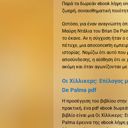
Παρά τα δωρεάν ebook λήψη onl
ζωηρή, συναισθηματική ποιότητ
Ωστόσο, για έναν αναγνώστη όπ
Μαύρη Ντάλια του Brian De Pal
το έκανε. Αν η σύγχυση ήταν ο
πέτυχε, μια αποconcertη εμπειρ
ιστορίας. Νομίζω ότι αυτό που
αποσύνδεσης, η αίσθηση ότι οι 
ακόμη και όταν αγωνίζονταν με
Οι Χίλλικερς: Επίλογος 
De Palma pdf
Η προσέγγιση του βιβλίου στην
πρακτική, ένα pdf ebook δωρεά
βιβλίο είναι μια Οι Χίλλικερς:
Palma έρευνα της ebook λήψη p