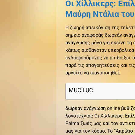
Οι Χίλλικερς: Επί
Μαύρη Ντάλια του 
Η ζωηρή απεικόνιση της τελετ
σημείο αναφοράς δωρεάν ανάγνω
ανάγνωσης μόνο για εκείνη τη σ
κάπως αισθανόταν υπερβολικά 
ενδιαφερόμενος να επιδείξει το
παρά τις απογοητεύσεις και τι
αρνείτο να ικανοποιηθεί.
MỤC LỤC
δωρεάν ανάγνωση online βυθίζο
λογοτεχνίας Οι Χίλλικερς: Επί
Palma ζωές μας και τον αντίκτ
μας για τον κόσμο. Το “Απρίλιο