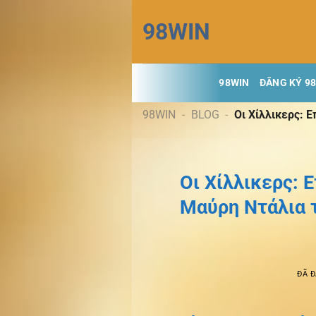
Chuyển
98WIN
đến
nội
dung
98WIN
ĐĂNG KÝ 9
98WIN
-
BLOG
-
Οι Χίλλικερς: 
Οι Χίλλικερς: 
Μαύρη Ντάλια τ
ĐÃ 