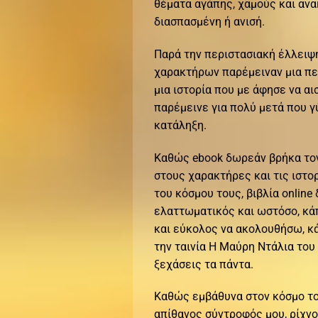
θέματα αγάπης, χαμούς και ανα
διασπασμένη ή ανισή.
Παρά την περιστασιακή έλλειψη
χαρακτήρων παρέμειναν μια πει
μια ιστορία που με άφησε να α
παρέμεινε για πολύ μετά που γύ
κατάληξη.
Καθώς ebook δωρεάν βρήκα τον
στους χαρακτήρες και τις ιστο
του κόσμου τους, βιβλία onlin
ελαττωματικός και ωστόσο, κά
και εύκολος να ακολουθήσω, κά
την ταινία Η Μαύρη Ντάλια του 
ξεχάσεις τα πάντα.
Καθώς εμβάθυνα στον κόσμο του
απίθανος σύντροφός μου, ρίχν