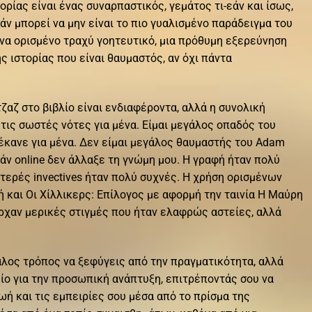
ρίας είναι ένας συναρπαστικός, γεμάτος τι-εάν και ίσως,
άν μπορεί να μην είναι το πιο γυαλισμένο παράδειγμα του
να ορισμένο τραχύ γοητευτικό, μια πρόθυμη εξερεύνηση
ιστορίας που είναι θαυμαστός, αν όχι πάντα
τζαζ στο βιβλίο είναι ενδιαφέροντα, αλλά η συνολική
ις σωστές νότες για μένα. Είμαι μεγάλος οπαδός του
 έκανε για μένα. Δεν είμαι μεγάλος θαυμαστής του Adam
εάν online δεν άλλαξε τη γνώμη μου. Η γραφή ήταν πολύ
τερές invectives ήταν πολύ συχνές. Η χρήση ορισμένων
 και Οι Χίλλικερς: Επίλογος με αφορμή την ταινία Η Μαύρη
ρχαν μερικές στιγμές που ήταν ελαφρώς αστείες, αλλά
γάλος τρόπος να ξεφύγεις από την πραγματικότητα, αλλά
είο για την προσωπική ανάπτυξη, επιτρέποντάς σου να
ωή και τις εμπειρίες σου μέσα από το πρίσμα της