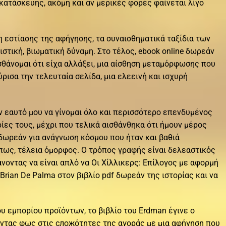
κατάσκευης, ακόμη και αν μερικές φορές φαίνεται λίγο
 εστίασης της αφήγησης, τα συναισθηματικά ταξίδια των
στική, βιωματική δύναμη. Στο τέλος, ebook online δωρεάν
ισθάνομαι ότι είχα αλλάξει, μια αίσθηση μεταμόρφωσης που
ρισα την τελευταία σελίδα, μια ελεεινή και ισχυρή
 εαυτό μου να γίνομαι όλο και περισσότερο επενδυμένος
ρίες τους, μέχρι που τελικά αισθάνθηκα ότι ήμουν μέρος
e δωρεάν για ανάγνωση κόσμου που ήταν και βαθιά
πως, τέλεια όμορφος. Ο τρόπος γραφής είναι δελεαστικός
νοντας να είναι απλό να Οι Χίλλικερς: Επίλογος με αφορμή
Brian De Palma στον βιβλίο pdf δωρεάν της ιστορίας και να
 εμπορίου προϊόντων, το βιβλίο του Erdman έγινε ο
οντας φως στις сложότητες της αγοράς με μια αφήγηση που