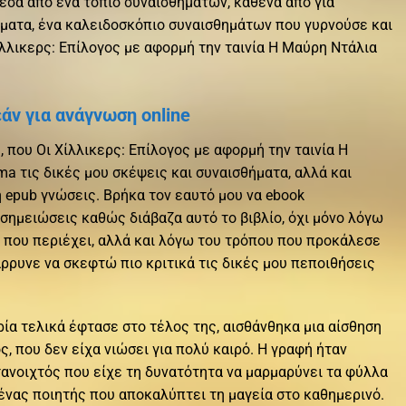
έσα από ένα τοπίο συναισθημάτων, καθένα από για
ατα, ένα καλειδοσκόπιο συναισθημάτων που γυρνούσε και
Χίλλικερς: Επίλογος με αφορμή την ταινία Η Μαύρη Ντάλια
άν για ανάγνωση online
 που Οι Χίλλικερς: Επίλογος με αφορμή την ταινία Η
ma τις δικές μου σκέψεις και συναισθήματα, αλλά και
 epub γνώσεις. Βρήκα τον εαυτό μου να ebook
σημειώσεις καθώς διάβαζα αυτό το βιβλίο, όχι μόνο λόγω
που περιέχει, αλλά και λόγω του τρόπου που προκάλεσε
άρρυνε να σκεφτώ πιο κριτικά τις δικές μου πεποιθήσεις
ρία τελικά έφτασε στο τέλος της, αισθάνθηκα μια αίσθηση
ος, που δεν είχα νιώσει για πολύ καιρό. Η γραφή ήταν
ανοιχτός που είχε τη δυνατότητα να μαρμαρύνει τα φύλλα
 ένας ποιητής που αποκαλύπτει τη μαγεία στο καθημερινό.