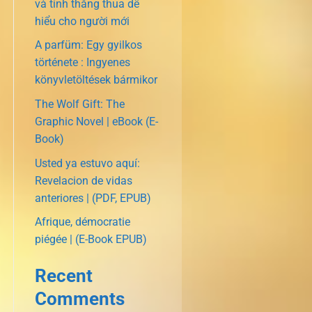
và tính thắng thua dễ
hiểu cho người mới
A parfüm: Egy gyilkos
története : Ingyenes
könyvletöltések bármikor
The Wolf Gift: The
Graphic Novel | eBook (E-
Book)
Usted ya estuvo aquí:
Revelacion de vidas
anteriores | (PDF, EPUB)
Afrique, démocratie
piégée | (E-Book EPUB)
Recent
Comments