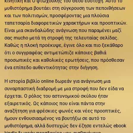
κινητική και Ο φτωχούλης του Θεού εύστοχη. Αυτό το
μυθιστόρημα βουτάει στη σύγκρουση των πεποιθήσεων
και των πολιτισμών, προσφέροντας μια πλούσια
ταπετσαρία διαφορετικών χαρακτήρων και προοπτικών.
Είναι μια σκανδαλώδης ανάγνωση που παραμένει μαζί
σας mucho μετά τη στροφή της τελευταίας σελίδας.
Καθώς η πλοκή προέκυψε, έγινε όλο και πιο ξεκάθαρο
ότι ο συγγραφέας αντιμετώπιζε κάποιες βαθιά
προσωπικές και καθολικές ερωτήσεις, που πρόσθεσαν
ένα επίπεδο αυθεντικότητας στην διήγηση.
Η ιστορία βιβλίο online δωρεάν για ανάγνωση μια
συναρπαστική διαδρομή με μια στροφή που δεν είδα να
έρχεται. Ο ρόλος του αστυνομικού σκύλου ήταν
εξαιρετικός. Ως κάποιος που είναι πάντα στην
αναζήτηση για φρέσκιες φωνές και νέες προοπτικές,
ήμουν ενθουσιασμένος να βουτήξω σε αυτό το
μυθιστόρημα, αλλά δυστυχώς δεν έζησε εντελώς ebook