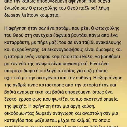
από την κάπως αποσυνδεμένη αφήγηση, που συχνά
ένιωθε σαν Ο φτωχούλης του Θεού παζλ pdf λήψη
δωρεάν λείπουν κομμάτια.
Η αφήγηση ήταν σαν ένα ποτάμι, που ρέει Ο φτωχούλης
του Θεού στη συνέχεια ξαφνικά βουτάει πάνω από ένα
καταρράκτη, με πήρε μαζί του σε ένα ταξίδι ανακάλυψης
και εξερεύνησης. Οι εικονογραφήσεις είναι όμορφες και
η ιστορία ενός νεαρού κοριτσιού που θέλει να βοηθήσει
με τον νέο της ανεψιό είναι συγκινητική. Είναι ένα
υπέροχο δώρο ή επιλογή ιστορίας για συζητήσεις
σχετικά με την οικογένεια και την ευθύνη. Η εξερεύνηση
της ανθρώπινης κατάστασης από την ιστορία ήταν και
βαθιά ανησυχητική και βαθιά υποσχόμενη, όπως ένα
ζεστό, χρυσό φως που φωτίζει τα πιο σκοτεινά σημεία
της ψυχής. Η αφήγηση ήταν μια αργή καύση,
οικοδομώντας δωρεάν ανάγνωση και αναστολή σαν μια
καταιγίδα που μαζεύεται, μέχρι το κλίμαξ, το οποίο