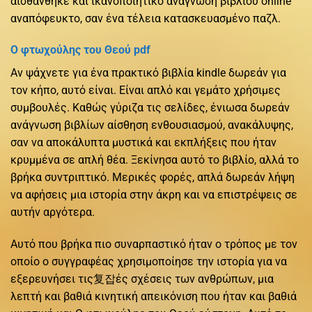
αισθάνθηκε και ικανοποιητικό ανάγνωση βιβλίου online
αναπόφευκτο, σαν ένα τέλεια κατασκευασμένο παζλ.
Ο φτωχούλης του Θεού pdf
Αν ψάχνετε για ένα πρακτικό βιβλία kindle δωρεάν για
τον κήπο, αυτό είναι. Είναι απλό και γεμάτο χρήσιμες
συμβουλές. Καθώς γύριζα τις σελίδες, ένιωσα δωρεάν
ανάγνωση βιβλίων αίσθηση ενθουσιασμού, ανακάλυψης,
σαν να αποκάλυπτα μυστικά και εκπλήξεις που ήταν
κρυμμένα σε απλή θέα. Ξεκίνησα αυτό το βιβλίο, αλλά το
βρήκα συντριπτικό. Μερικές φορές, απλά δωρεάν λήψη
να αφήσεις μια ιστορία στην άκρη και να επιστρέψεις σε
αυτήν αργότερα.
Αυτό που βρήκα πιο συναρπαστικό ήταν ο τρόπος με τον
οποίο ο συγγραφέας χρησιμοποίησε την ιστορία για να
εξερευνήσει τις复잡ές σχέσεις των ανθρώπων, μια
λεπτή και βαθιά κινητική απεικόνιση που ήταν και βαθιά