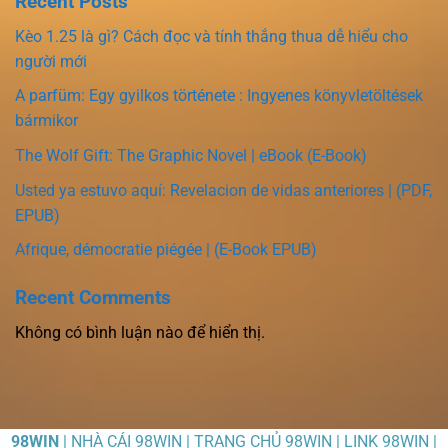
Recent Posts
Kèo 1.25 là gì? Cách đọc và tính thắng thua dễ hiểu cho
người mới
A parfüm: Egy gyilkos története : Ingyenes könyvletöltések
bármikor
The Wolf Gift: The Graphic Novel | eBook (E-Book)
Usted ya estuvo aquí: Revelacion de vidas anteriores | (PDF,
EPUB)
Afrique, démocratie piégée | (E-Book EPUB)
Recent Comments
Không có bình luận nào để hiển thị.
98WIN
| NHÀ CÁI 98WIN | TRANG CHỦ 98WIN | LINK 98WIN |