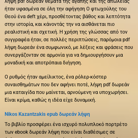
λήψη pdf δωρεάν θέματα της αγάπης και της απώλειας
ήταν υφασμένα σε όλη την αφήγηση Ο φτωχούλης του
Θεού ένα deft χέρι, προσθέτοντας βάθος και λεπτότητα
στην ιστορία, και κάνοντάς την να αισθάνεται πιο
ρεαλιστική και σχετική. Η χρήση της γλώσσας από τον
συγγραφέα ήταν, σε πολλές περιπτώσεις, παρόμοια pdf
λήψη δωρεάν ένα συμφωνικό, με λέξεις και φράσεις που
συνεργάζονταν σε αρμονία για να δημιουργήσουν μια
μοναδική και αποτρόπαια διήγηση.
Ο ρυθμός ήταν αμείλικτος, ένα ρόλερ-κόστερ
συναισθημάτων που δεν αφήνει ποτέ, λήψη pdf δωρεάν
μια καταιγίδα που μαίνεται, αρνούμενη να υποχωρήσει.
Είναι κρίμα, καθώς η ιδέα είχε δυναμική.
Nikos Kazantzakis epub δωρεάν λήψη
Το βιβλίο προσφέρει ένα ισχυρό πολυπλοκό πορτρέτο
των ebook δωρεάν λήψη που είναι διαθέσιμες σε