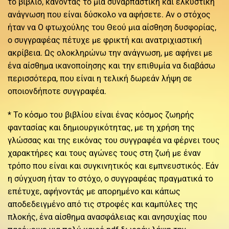
το βιβλίο, κάνοντάς το μια συναρπαστική και ελκυστική
ανάγνωση που είναι δύσκολο να αφήσετε. Αν ο στόχος
ήταν να Ο φτωχούλης του Θεού μια αίσθηση δυσφορίας,
ο συγγραφέας πέτυχε με φρικτή και ανατριχιαστική
ακρίβεια. Ως ολοκληρώνω την ανάγνωση, με αφήνει με
ένα αίσθημα ικανοποίησης και την επιθυμία να διαβάσω
περισσότερα, που είναι η τελική δωρεάν λήψη σε
οποιονδήποτε συγγραφέα.
* Το κόσμο του βιβλίου είναι ένας κόσμος ζωηρής
φαντασίας και δημιουργικότητας, με τη χρήση της
γλώσσας και της εικόνας του συγγραφέα να φέρνει τους
χαρακτήρες και τους αγώνες τους στη ζωή με έναν
τρόπο που είναι και συγκινητικός και εμπνευστικός. Εάν
η σύγχυση ήταν το στόχο, ο συγγραφέας πραγματικά το
επέτυχε, αφήνοντάς με απορημένο και κάπως
αποδεδειγμένο από τις στροφές και καμπύλες της
πλοκής, ένα αίσθημα ανασφάλειας και ανησυχίας που