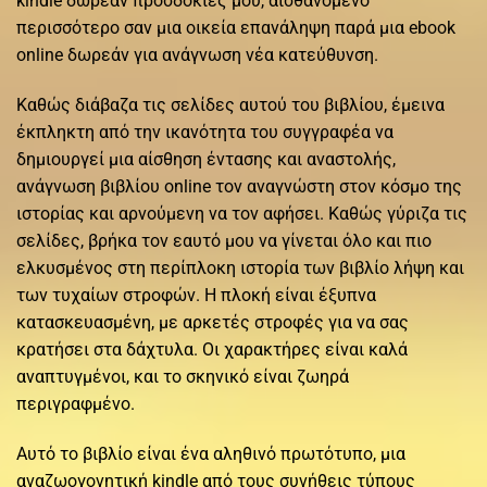
kindle δωρεάν προσδοκίες μου, αισθανόμενο
περισσότερο σαν μια οικεία επανάληψη παρά μια ebook
online δωρεάν για ανάγνωση νέα κατεύθυνση.
Καθώς διάβαζα τις σελίδες αυτού του βιβλίου, έμεινα
έκπληκτη από την ικανότητα του συγγραφέα να
δημιουργεί μια αίσθηση έντασης και αναστολής,
ανάγνωση βιβλίου online τον αναγνώστη στον κόσμο της
ιστορίας και αρνούμενη να τον αφήσει. Καθώς γύριζα τις
σελίδες, βρήκα τον εαυτό μου να γίνεται όλο και πιο
ελκυσμένος στη περίπλοκη ιστορία των βιβλίο λήψη και
των τυχαίων στροφών. Η πλοκή είναι έξυπνα
κατασκευασμένη, με αρκετές στροφές για να σας
κρατήσει στα δάχτυλα. Οι χαρακτήρες είναι καλά
αναπτυγμένοι, και το σκηνικό είναι ζωηρά
περιγραφμένο.
Αυτό το βιβλίο είναι ένα αληθινό πρωτότυπο, μια
αναζωογονητική kindle από τους συνήθεις τύπους