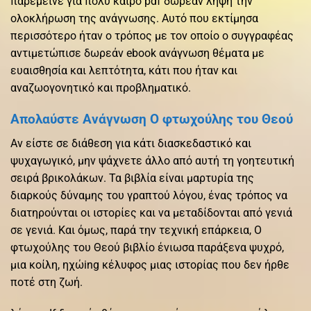
παρέμεινε για πολύ καιρό pdf δωρεάν λήψη την
ολοκλήρωση της ανάγνωσης. Αυτό που εκτίμησα
περισσότερο ήταν ο τρόπος με τον οποίο ο συγγραφέας
αντιμετώπισε δωρεάν ebook ανάγνωση θέματα με
ευαισθησία και λεπτότητα, κάτι που ήταν και
αναζωογονητικό και προβληματικό.
Απολαύστε Ανάγνωση Ο φτωχούλης του Θεού
Αν είστε σε διάθεση για κάτι διασκεδαστικό και
ψυχαγωγικό, μην ψάχνετε άλλο από αυτή τη γοητευτική
σειρά βρικολάκων. Τα βιβλία είναι μαρτυρία της
διαρκούς δύναμης του γραπτού λόγου, ένας τρόπος να
διατηρούνται οι ιστορίες και να μεταδίδονται από γενιά
σε γενιά. Και όμως, παρά την τεχνική επάρκεια, Ο
φτωχούλης του Θεού βιβλίο ένιωσα παράξενα ψυχρό,
μια κοίλη, ηχώing κέλυφος μιας ιστορίας που δεν ήρθε
ποτέ στη ζωή.