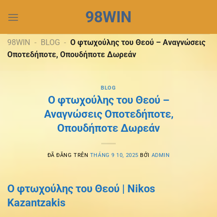
Chuyển
98WIN
đến
nội
dung
98WIN
-
BLOG
-
Ο φτωχούλης του Θεού – Αναγνώσεις
Οποτεδήποτε, Οπουδήποτε Δωρεάν
BLOG
Ο φτωχούλης του Θεού –
Αναγνώσεις Οποτεδήποτε,
Οπουδήποτε Δωρεάν
ĐÃ ĐĂNG TRÊN
THÁNG 9 10, 2025
BỞI
ADMIN
Ο φτωχούλης του Θεού | Nikos
Kazantzakis