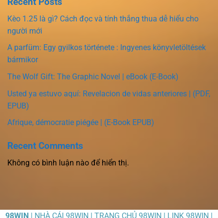
Recent Posts
Kèo 1.25 là gì? Cách đọc và tính thắng thua dễ hiểu cho
người mới
A parfüm: Egy gyilkos története : Ingyenes könyvletöltések
bármikor
The Wolf Gift: The Graphic Novel | eBook (E-Book)
Usted ya estuvo aquí: Revelacion de vidas anteriores | (PDF,
EPUB)
Afrique, démocratie piégée | (E-Book EPUB)
Recent Comments
Không có bình luận nào để hiển thị.
98WIN
| NHÀ CÁI 98WIN | TRANG CHỦ 98WIN | LINK 98WIN |