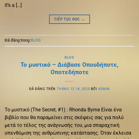
it’s a […]
TIẾP TỤC ĐỌC
→
Đã đăng trong
BLOG
BLOG
Το μυστικό – Διάβασε Οπουδήποτε,
Οποτεδήποτε
ĐÃ ĐĂNG TRÊN
THÁNG 12 14, 2025
BỞI
ADMIN
Το μυστικό (The Secret, #1) : Rhonda Byrne Είναι ένα
βιβλίο που θα παραμείνει στις σκέψεις σας για πολύ
μετά το τέλος της ανάγνωσής του, μια σπαραχτική
υπενθύμιση της ανθρώπινης κατάστασης. Όταν έκλεισα