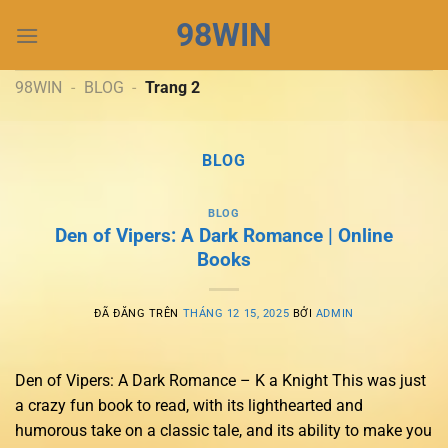
Chuyển
98WIN
đến
nội
dung
98WIN
-
BLOG
-
Trang 2
BLOG
BLOG
Den of Vipers: A Dark Romance | Online
Books
ĐÃ ĐĂNG TRÊN
THÁNG 12 15, 2025
BỞI
ADMIN
Den of Vipers: A Dark Romance – K a Knight This was just
a crazy fun book to read, with its lighthearted and
humorous take on a classic tale, and its ability to make you