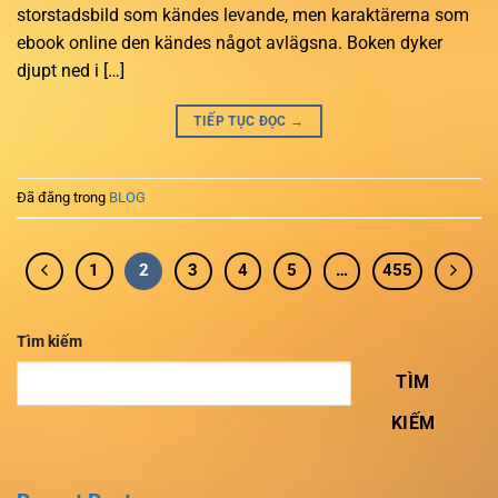
storstadsbild som kändes levande, men karaktärerna som
ebook online den kändes något avlägsna. Boken dyker
djupt ned i […]
TIẾP TỤC ĐỌC
→
Đã đăng trong
BLOG
1
2
3
4
5
…
455
Tìm kiếm
TÌM
KIẾM