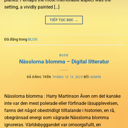
setting, a vividly painted […]
TIẾP TỤC ĐỌC
→
Đã đăng trong
BLOG
BLOG
Nässlorna blomma – Digital litteratur
ĐÃ ĐĂNG TRÊN
THÁNG 12 13, 2025
BỞI
ADMIN
Nässlorna blomma : Harry Martinson Även om det kanske
inte var den mest polerade eller förfinade läsupplevelsen,
fanns det något obestridligt tilltalande i historien, en rå,
obegränsad energi som vägrade Nässlorna blomma
ignoreras. Världsbyggandet var omsorgsfullt, en