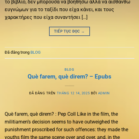
το βιβλίο, δεν μπορούσα να βοηθήσω αλλά να αισθανθώ
ευγνώμων για το ταξίδι που είχα κάνει, και τους
χαρακτήρες που είχα συναντήσει […]
TIẾP TỤC ĐỌC
→
Đã đăng trong
BLOG
BLOG
Què farem, què direm? – Epubs
ĐÃ ĐĂNG TRÊN
THÁNG 12 14, 2025
BỞI
ADMIN
Què farem, què direm? : Pep Coll Like in the film, the
militiamen’s decision seems to have outweighed the
punishment proscribed for such offences: they made the
youths film the same scene over and over, and, in the