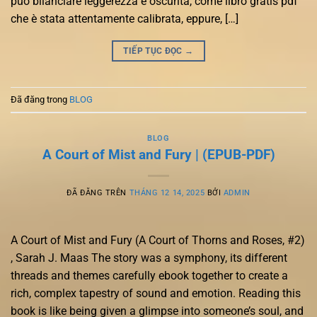
può bilanciare leggerezza e oscurità, come libro gratis pdf
che è stata attentamente calibrata, eppure, […]
TIẾP TỤC ĐỌC
→
Đã đăng trong
BLOG
BLOG
A Court of Mist and Fury | (EPUB-PDF)
ĐÃ ĐĂNG TRÊN
THÁNG 12 14, 2025
BỞI
ADMIN
A Court of Mist and Fury (A Court of Thorns and Roses, #2)
, Sarah J. Maas The story was a symphony, its different
threads and themes carefully ebook together to create a
rich, complex tapestry of sound and emotion. Reading this
book is like being given a glimpse into someone’s soul, and