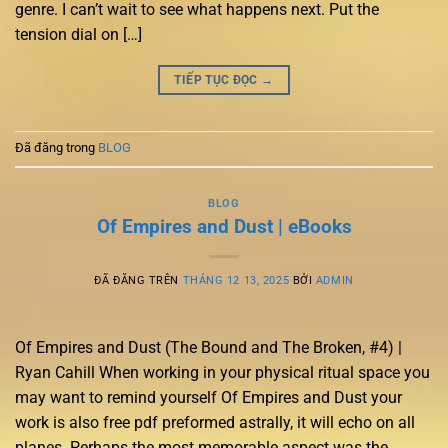
genre. I can’t wait to see what happens next. Put the
tension dial on […]
TIẾP TỤC ĐỌC
→
Đã đăng trong
BLOG
BLOG
Of Empires and Dust | eBooks
ĐÃ ĐĂNG TRÊN
THÁNG 12 13, 2025
BỞI
ADMIN
Of Empires and Dust (The Bound and The Broken, #4) |
Ryan Cahill When working in your physical ritual space you
may want to remind yourself Of Empires and Dust your
work is also free pdf preformed astrally, it will echo on all
planes. Perhaps the most memorable aspect was the