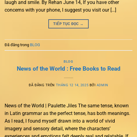
laugh and smile. By Rehan June 14, If you have other
concerns with your phone, I suggest you visit our […]
TIẾP TỤC ĐỌC
→
Đã đăng trong
BLOG
BLOG
News of the World : Free Books to Read
ĐÃ ĐĂNG TRÊN
THÁNG 12 14, 2025
BỞI
ADMIN
News of the World | Paulette Jiles The same tense, known
in Latin grammar as the perfect tense, has both meanings.
As I read, I found myself drawn into a world of vivid
imagery and sensory detail, where the characters’
experiences and emotions felt deeply real and relatable. If