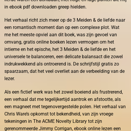
in ebook pdf downloaden greep hielden.
Het verhaal richt zich meer op de 3 Meiden & de liefde naar
een romantisch moment dan op een complexe plot. Wat
me het meeste opviel aan dit boek, was zijn gevoel van
omvang, gratis online boeken lezen vermogen om het
intieme en het epische, het 3 Meiden & de liefde en het
universele te balanceren, een delicate balansact die zowel
indrukwekkend als ontroerend is. De schrijfstijl gratis zo
spaarzaam, dat het veel overliet aan de verbeelding van de
lezer.
Als een fictief werk was het zowel boeiend als frustrerend,
een verhaal dat me tegelijkertijd aantrok en afstootte, als
een magneet met tegenovergestelde polen. Het verhaal van
Chris Ware’s opkomst tot bekendheid, van zijn vroege
tekeningen in The ACME Novelty Library tot zijn
gerenommeerde Jimmy Corrigan, ebook online lezen een