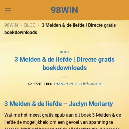
Chuyển
98WIN
đến
nội
dung
98WIN
-
BLOG
-
3 Meiden & de liefde | Directe gratis
boekdownloads
BLOG
3 Meiden & de liefde | Directe gratis
boekdownloads
ĐÃ ĐĂNG TRÊN
THÁNG 9 29, 2025
BỞI
ADMIN
3 Meiden & de liefde – Jaclyn Moriarty
Wat me het meest gratis epub aan dit boek 3 Meiden & de
liefde de mogelijkheid om een gevoel van spanning te