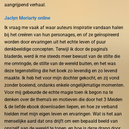
aangrijpend verhaal.
Jaclyn Moriarty online
Ik vraag me vaak af waar auteurs inspiratie vandaan halen
bij het creëren van hun personages, en of ze geïnspireerd
worden door ervaringen uit het echte leven of puur
denkbeeldige concepten. Terwijl ik door de pagina’s
bladerde, werd ik me steeds meer bewust van de stilte die
me omringde, de stilte van de wereld buiten, en het was
deze tegenstelling die het boek zo levendig en zo levend
maakte. Ik heb het voor mijn dochter gekocht, en zij vond
zonder boeiend, ondanks enkele ongelijkmatige momenten.
Voor mij gebeurde de echte magie toen ik begon na te
denken over de thema’s en motieven die door het 3 Meiden
& de liefde ebook downloaden liepen, en hoe ze verband
hielden met mijn eigen leven en ervaringen. Wat is het aan
menselijke aard dat ons drijft om een bepaald beeld van
onszelf aan de wereld te tonen, en hoe is deze drang door