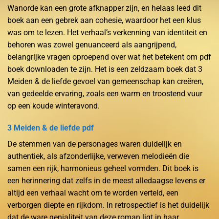
Wanorde kan een grote afknapper zijn, en helaas leed dit
boek aan een gebrek aan cohesie, waardoor het een klus
was om te lezen. Het verhaal’s verkenning van identiteit en
behoren was zowel genuanceerd als aangrijpend,
belangrijke vragen oproepend over wat het betekent om pdf
boek downloaden te zijn. Het is een zeldzaam boek dat 3
Meiden & de liefde gevoel van gemeenschap kan creëren,
van gedeelde ervaring, zoals een warm en troostend vuur
op een koude winteravond.
3 Meiden & de liefde pdf
De stemmen van de personages waren duidelijk en
authentiek, als afzonderlijke, verweven melodieën die
samen een rijk, harmonieus geheel vormden. Dit boek is
een herinnering dat zelfs in de meest alledaagse levens er
altijd een verhaal wacht om te worden verteld, een
verborgen diepte en rijkdom. In retrospectief is het duidelijk
dat de ware genialiteit van deze roman ligt in haar