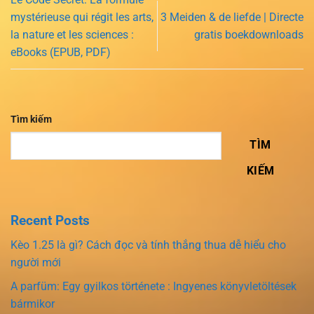
mystérieuse qui régit les arts,
3 Meiden & de liefde | Directe
la nature et les sciences :
gratis boekdownloads
eBooks (EPUB, PDF)
Tìm kiếm
TÌM
KIẾM
Recent Posts
Kèo 1.25 là gì? Cách đọc và tính thắng thua dễ hiểu cho
người mới
A parfüm: Egy gyilkos története : Ingyenes könyvletöltések
bármikor