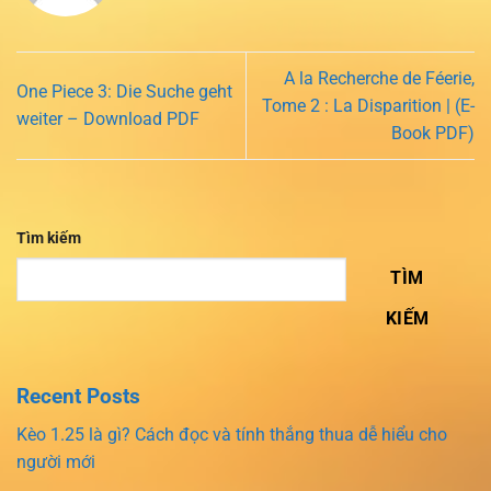
A la Recherche de Féerie,
One Piece 3: Die Suche geht
Tome 2 : La Disparition | (E-
weiter – Download PDF
Book PDF)
Tìm kiếm
TÌM
KIẾM
Recent Posts
Kèo 1.25 là gì? Cách đọc và tính thắng thua dễ hiểu cho
người mới