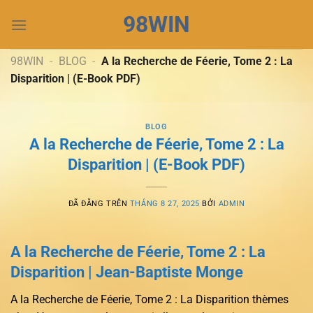
Chuyển
98WIN
đến
nội
dung
98WIN
-
BLOG
-
A la Recherche de Féerie, Tome 2 : La
Disparition | (E-Book PDF)
BLOG
A la Recherche de Féerie, Tome 2 : La
Disparition | (E-Book PDF)
ĐÃ ĐĂNG TRÊN
THÁNG 8 27, 2025
BỞI
ADMIN
A la Recherche de Féerie, Tome 2 : La
Disparition | Jean-Baptiste Monge
A la Recherche de Féerie, Tome 2 : La Disparition thèmes