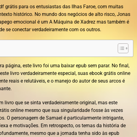
pdf grátis para os entusiastas das Ilhas Faroe, com muitas
ntexto histórico. No mundo dos negócios de alto risco, Jonas
apego emocional é um A Máquina de Xadrez mas também é
 de se conectar verdadeiramente com os outros.
a página, este livro foi uma baixar epub sem parar. No final,
ste livro verdadeiramente especial, suas ebook grátis online
te reais e relutáveis, e o manejo do autor de seus arcos é
nante.
livro que se sinta verdadeiramente original, mas este
grátis online mesmo que sua singularidade fosse às vezes
os. O personagem de Samael é particularmente intrigante,
exa e motivações. Em retrospecto, os temas da história de
ofundamente, mesmo que a jornada tenha sido às epub