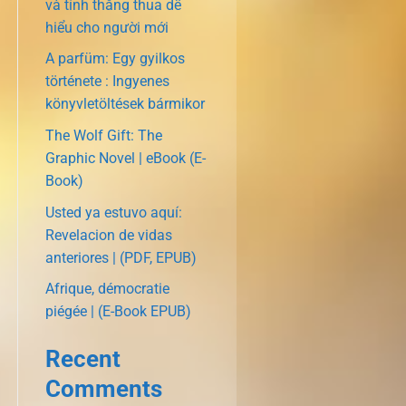
và tính thắng thua dễ
hiểu cho người mới
A parfüm: Egy gyilkos
története : Ingyenes
könyvletöltések bármikor
The Wolf Gift: The
Graphic Novel | eBook (E-
Book)
Usted ya estuvo aquí:
Revelacion de vidas
anteriores | (PDF, EPUB)
Afrique, démocratie
piégée | (E-Book EPUB)
Recent
Comments