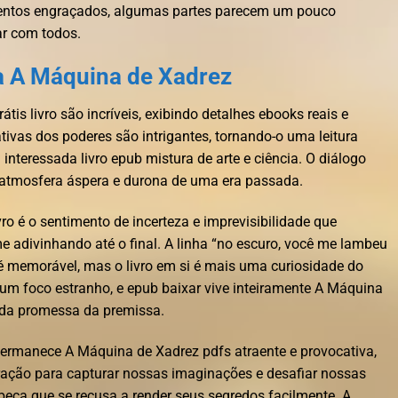
ntos engraçados, algumas partes parecem um pouco
r com todos.
a A Máquina de Xadrez
rátis livro são incríveis, exibindo detalhes ebooks reais e
ivas dos poderes são intrigantes, tornando-o uma leitura
interessada livro epub mistura de arte e ciência. O diálogo
a atmosfera áspera e durona de uma era passada.
vro é o sentimento de incerteza e imprevisibilidade que
e adivinhando até o final. A linha “no escuro, você me lambeu
 é memorável, mas o livro em si é mais uma curiosidade do
 um foco estranho, e epub baixar vive inteiramente A Máquina
 da promessa da premissa.
 permanece A Máquina de Xadrez pdfs atraente e provocativa,
ação para capturar nossas imaginações e desafiar nossas
eça que se recusa a render seus segredos facilmente. A