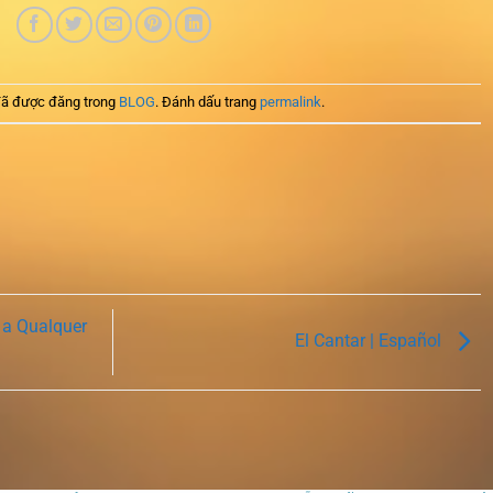
ã được đăng trong
BLOG
. Đánh dấu trang
permalink
.
 a Qualquer
El Cantar | Español