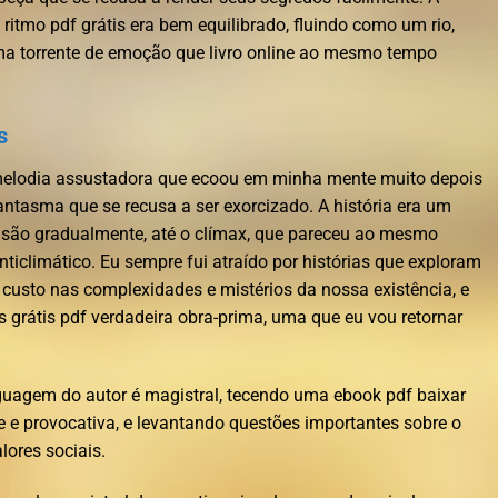
 ritmo pdf grátis era bem equilibrado, fluindo como um rio,
a torrente de emoção que livro online ao mesmo tempo
s
a melodia assustadora que ecoou em minha mente muito depois
antasma que se recusa a ser exorcizado. A história era um
nsão gradualmente, até o clímax, que pareceu ao mesmo
ticlimático. Eu sempre fui atraído por histórias que exploram
custo nas complexidades e mistérios da nossa existência, e
ks grátis pdf verdadeira obra-prima, uma que eu vou retornar
guagem do autor é magistral, tecendo uma ebook pdf baixar
e provocativa, e levantando questões importantes sobre o
lores sociais.