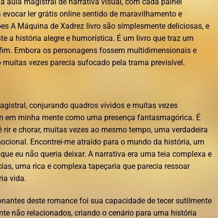
ma aula magistral de narrativa visual, com cada painel
evocar ler grátis online sentido de maravilhamento e
ações A Máquina de Xadrez livro são simplesmente deliciosas, e
 a história alegre e humorística. É um livro que traz um
ao fim. Embora os personagens fossem multidimensionais e
muitas vezes parecia sufocado pela trama previsível.
agistral, conjurando quadros vívidos e muitas vezes
m em minha mente como uma presença fantasmagórica. É
cê rir e chorar, muitas vezes ao mesmo tempo, uma verdadeira
cional. Encontrei-me atraído para o mundo da história, um
 que eu não queria deixar. A narrativa era uma teia complexa e
cias, uma rica e complexa tapeçaria que parecia ressoar
ia vida.
nantes deste romance foi sua capacidade de tecer sutilmente
te não relacionados, criando o cenário para uma história