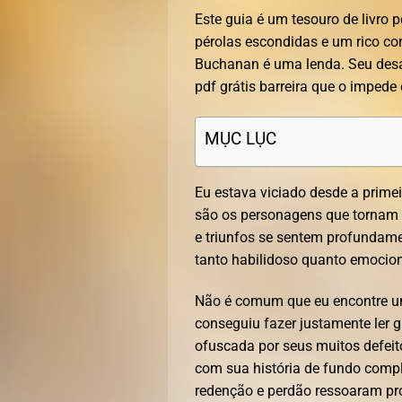
Este guia é um tesouro de livro 
pérolas escondidas e um rico co
Buchanan é uma lenda. Seu des
pdf grátis barreira que o impede
MỤC LỤC
Eu estava viciado desde a primeir
são os personagens que tornam e
e triunfos se sentem profundamen
tanto habilidoso quanto emocio
Não é comum que eu encontre um 
conseguiu fazer justamente ler 
ofuscada por seus muitos defeit
com sua história de fundo compl
redenção e perdão ressoaram pr