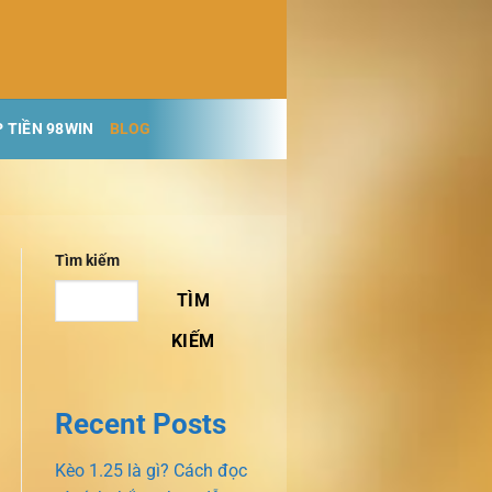
 TIỀN 98WIN
BLOG
Tìm kiếm
TÌM
KIẾM
Recent Posts
Kèo 1.25 là gì? Cách đọc