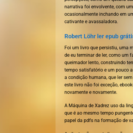
narrativa foi envolvente, com um
ocasionalmente inchando em um
cativante e avassaladora.
Robert Löhr ler epub gráti
Foi um livro que persistiu, um
de eu terminar de ler, como um f
queimador lento, construindo te
tempo satisfatório e um pouco an
a condição humana, que ler sem 
este livro não foi exceção, eboo
novamente e novamente.
A Máquina de Xadrez uso da lin
que é ao mesmo tempo pungente 
papel da pdfs na formação de va