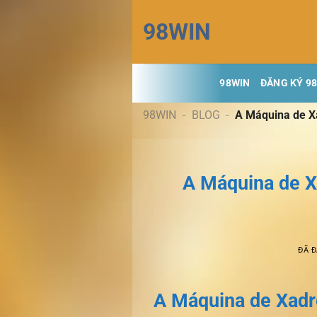
Chuyển
98WIN
đến
nội
dung
98WIN
ĐĂNG KÝ 9
98WIN
-
BLOG
-
A Máquina de Xa
A Máquina de X
ĐÃ 
A Máquina de Xadr