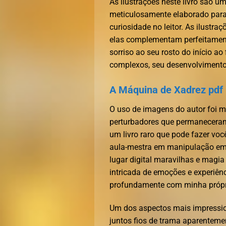
As ilustrações neste livro são u
meticulosamente elaborado para 
curiosidade no leitor. As ilustr
elas complementam perfeitamente
sorriso ao seu rosto do início 
complexos, seu desenvolvimento 
A Máquina de Xadrez pdf
O uso de imagens do autor foi m
perturbadores que permanecera
um livro raro que pode fazer vo
aula-mestra em manipulação emo
lugar digital maravilhas e magia
intricada de emoções e experiên
profundamente com minha própr
Um dos aspectos mais impressio
juntos fios de trama aparentemen