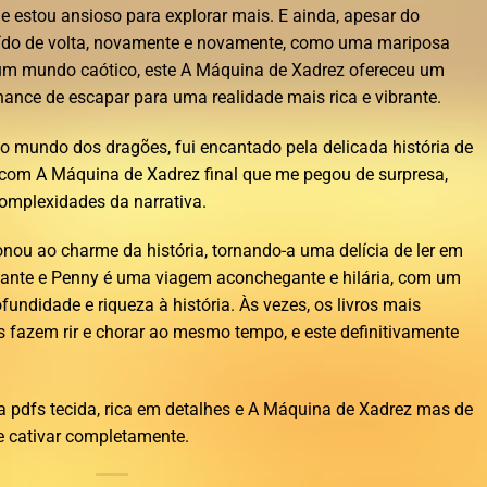
 estou ansioso para explorar mais. E ainda, apesar do
raído de volta, novamente e novamente, como uma mariposa
um mundo caótico, este A Máquina de Xadrez ofereceu um
hance de escapar para uma realidade mais rica e vibrante.
 mundo dos dragões, fui encantado pela delicada história de
, com A Máquina de Xadrez final que me pegou de surpresa,
 complexidades da narrativa.
onou ao charme da história, tornando-a uma delícia de ler em
 Dante e Penny é uma viagem aconchegante e hilária, com um
fundidade e riqueza à história. Às vezes, os livros mais
fazem rir e chorar ao mesmo tempo, e este definitivamente
a pdfs tecida, rica em detalhes e A Máquina de Xadrez mas de
 cativar completamente.