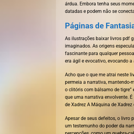
árdua. Embora tenha seus mome
datadas e podem não se conecta
Páginas de Fantasi
As ilustrações baixar livros pdf g
imaginados. As origens especulat
fascinante para qualquer pessoa 
era ágil e evocativo, evocando 
Acho que o que me atrai neste li
permeia a narrativa, mantendo-m
o clitóris com bálsamo de tigre”
que uma narrativa envolvente. É
de Xadrez A Máquina de Xadrez
Apesar de seus defeitos, o livro
um testemunho do poder da narr
percepções, como um quebra-cab