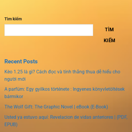
Tìm kiếm
TÌM
KIẾM
Recent Posts
Kèo 1.25 là gì? Cách đọc và tính thắng thua dễ hiểu cho
người mới
A parfüm: Egy gyilkos története : Ingyenes könyvletöltések
bármikor
The Wolf Gift: The Graphic Novel | eBook (E-Book)
Usted ya estuvo aquí: Revelacion de vidas anteriores | (PDF,
EPUB)