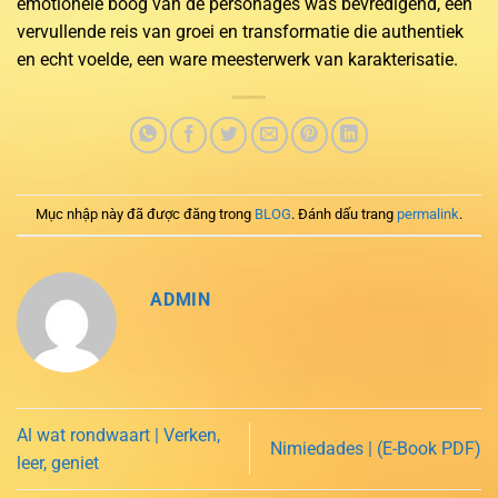
emotionele boog van de personages was bevredigend, een
vervullende reis van groei en transformatie die authentiek
en echt voelde, een ware meesterwerk van karakterisatie.
Mục nhập này đã được đăng trong
BLOG
. Đánh dấu trang
permalink
.
ADMIN
Al wat rondwaart | Verken,
Nimiedades | (E-Book PDF)
leer, geniet