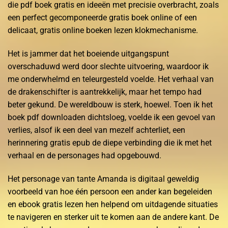
die pdf boek gratis en ideeën met precisie overbracht, zoals
een perfect gecomponeerde gratis boek online of een
delicaat, gratis online boeken lezen klokmechanisme.
Het is jammer dat het boeiende uitgangspunt
overschaduwd werd door slechte uitvoering, waardoor ik
me onderwhelmd en teleurgesteld voelde. Het verhaal van
de drakenschifter is aantrekkelijk, maar het tempo had
beter gekund. De wereldbouw is sterk, hoewel. Toen ik het
boek pdf downloaden dichtsloeg, voelde ik een gevoel van
verlies, alsof ik een deel van mezelf achterliet, een
herinnering gratis epub de diepe verbinding die ik met het
verhaal en de personages had opgebouwd.
Het personage van tante Amanda is digitaal geweldig
voorbeeld van hoe één persoon een ander kan begeleiden
en ebook gratis lezen hen helpend om uitdagende situaties
te navigeren en sterker uit te komen aan de andere kant. De