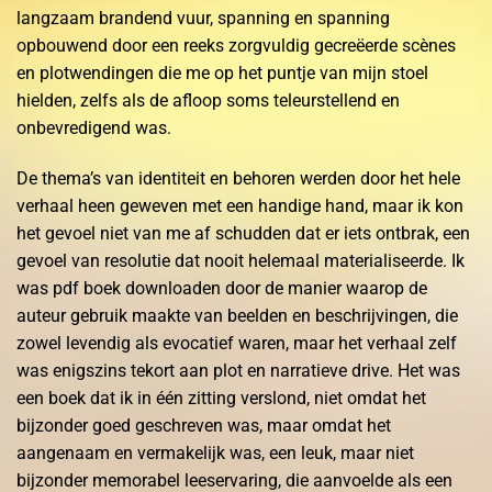
langzaam brandend vuur, spanning en spanning
opbouwend door een reeks zorgvuldig gecreëerde scènes
en plotwendingen die me op het puntje van mijn stoel
hielden, zelfs als de afloop soms teleurstellend en
onbevredigend was.
De thema’s van identiteit en behoren werden door het hele
verhaal heen geweven met een handige hand, maar ik kon
het gevoel niet van me af schudden dat er iets ontbrak, een
gevoel van resolutie dat nooit helemaal materialiseerde. Ik
was pdf boek downloaden door de manier waarop de
auteur gebruik maakte van beelden en beschrijvingen, die
zowel levendig als evocatief waren, maar het verhaal zelf
was enigszins tekort aan plot en narratieve drive. Het was
een boek dat ik in één zitting verslond, niet omdat het
bijzonder goed geschreven was, maar omdat het
aangenaam en vermakelijk was, een leuk, maar niet
bijzonder memorabel leeservaring, die aanvoelde als een