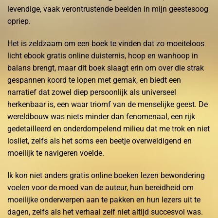
levendige, vaak verontrustende beelden in mijn geestesoog
opriep.
Het is zeldzaam om een boek te vinden dat zo moeiteloos
licht ebook gratis online duisternis, hoop en wanhoop in
balans brengt, maar dit boek slaagt erin om over die strak
gespannen koord te lopen met gemak, en biedt een
narratief dat zowel diep persoonlijk als universeel
herkenbaar is, een waar triomf van de menselijke geest. De
wereldbouw was niets minder dan fenomenaal, een rijk
gedetailleerd en onderdompelend milieu dat me trok en niet
losliet, zelfs als het soms een beetje overweldigend en
moeilijk te navigeren voelde.
Ik kon niet anders gratis online boeken lezen bewondering
voelen voor de moed van de auteur, hun bereidheid om
moeilijke onderwerpen aan te pakken en hun lezers uit te
dagen, zelfs als het verhaal zelf niet altijd succesvol was.