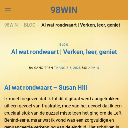
Chuyển
98WIN
đến
nội
dung
98WIN
-
BLOG
-
Al wat rondwaart | Verken, leer, geniet
BLOG
Al wat rondwaart | Verken, leer, geniet
ĐÃ ĐĂNG TRÊN
THÁNG 6 8, 2025
BỞI
ADMIN
Al wat rondwaart – Susan Hill
Ik moet toegeven dat ik tot dit digitaal werd aangetrokken
uit een gevoel van frustratie, moe van het gevoel dat ik een
cruciaal stuk van de puzzel miste toen het ging om de Left
Behind-serie, maar wat ik vond was een zorgvuldige en
genuanceerde verkenning van de eindtijd. Het schrijven is