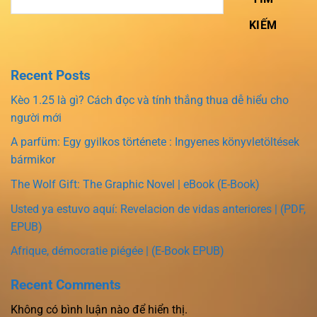
KIẾM
Recent Posts
Kèo 1.25 là gì? Cách đọc và tính thắng thua dễ hiểu cho
người mới
A parfüm: Egy gyilkos története : Ingyenes könyvletöltések
bármikor
The Wolf Gift: The Graphic Novel | eBook (E-Book)
Usted ya estuvo aquí: Revelacion de vidas anteriores | (PDF,
EPUB)
Afrique, démocratie piégée | (E-Book EPUB)
Recent Comments
Không có bình luận nào để hiển thị.