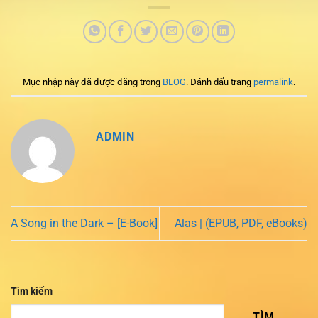
Mục nhập này đã được đăng trong
BLOG
. Đánh dấu trang
permalink
.
ADMIN
A Song in the Dark – [E-Book]
Alas | (EPUB, PDF, eBooks)
Tìm kiếm
TÌM