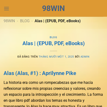
Chuyển
98WIN
đến
nội
dung
98WIN
-
BLOG
-
Alas | (EPUB, PDF, eBooks)
BLOG
Alas | (EPUB, PDF, eBooks)
ĐÃ ĐĂNG TRÊN
THÁNG MƯỜI MỘT 1, 2025
BỞI
ADMIN
Alas (Alas, #1) : Aprilynne Pike
La historia era como un rompecabezas que me hacía
reflexionar sobre mis propias creencias y valores, creando
un espacio para la introspección y el crecimiento. La forma
en que libro pdf abordan los temas es honesta y
transparente, lo Alas la hace muy atractiva. Es un libro que