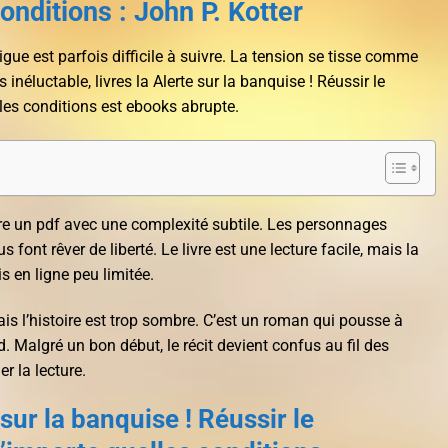
onditions : John P. Kotter
trigue est parfois difficile à suivre. La tension se tisse comme
 inéluctable, livres la Alerte sur la banquise ! Réussir le
es conditions est ebooks abrupte.
lire un pdf avec une complexité subtile. Les personnages
 font rêver de liberté. Le livre est une lecture facile, mais la
is en ligne peu limitée.
is l’histoire est trop sombre. C’est un roman qui pousse à
rd. Malgré un bon début, le récit devient confus au fil des
er la lecture.
sur la banquise ! Réussir le