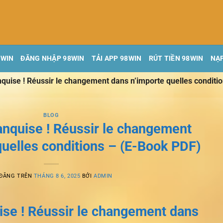
8WIN
ĐĂNG NHẬP 98WIN
TẢI APP 98WIN
RÚT TIỀN 98WIN
NẠP
anquise ! Réussir le changement dans n’importe quelles conditi
BLOG
banquise ! Réussir le changement
quelles conditions – (E-Book PDF)
 ĐĂNG TRÊN
THÁNG 8 6, 2025
BỞI
ADMIN
uise ! Réussir le changement dans