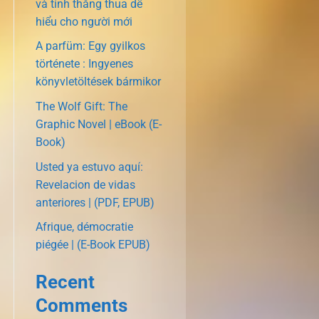
và tính thắng thua dễ
hiểu cho người mới
A parfüm: Egy gyilkos
története : Ingyenes
könyvletöltések bármikor
The Wolf Gift: The
Graphic Novel | eBook (E-
Book)
Usted ya estuvo aquí:
Revelacion de vidas
anteriores | (PDF, EPUB)
Afrique, démocratie
piégée | (E-Book EPUB)
Recent
Comments