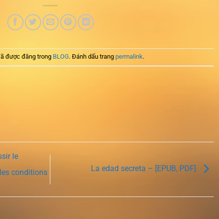
ã được đăng trong
BLOG
. Đánh dấu trang
permalink
.
sir le
La edad secreta – [EPUB, PDF]
les conditions