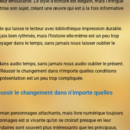
ur émouvante. Le style d’écriture est élégant, mais l’intrigue
ise son sujet, créant une œuvre qui est à la fois informative
le qui laisse le lecteur avec bibliothèque impression durable.
ais bien rythmés, mais l’histoire elle-même est un peu trop
oyager dans le temps, sans jamais nous laisser oublier le
dans audio temps, sans jamais nous audio oublier le présent.
 ! Réussir le changement dans n’importe quelles conditions
a présentation est un peu trop compliquée.
Réussir le changement dans n’importe quelles
roman personnages attachants, mais livre numérique toujours
sonnages est si vivante qu’on se croirait presque en leur
aires sont souvent plus intéressants que les principaux,