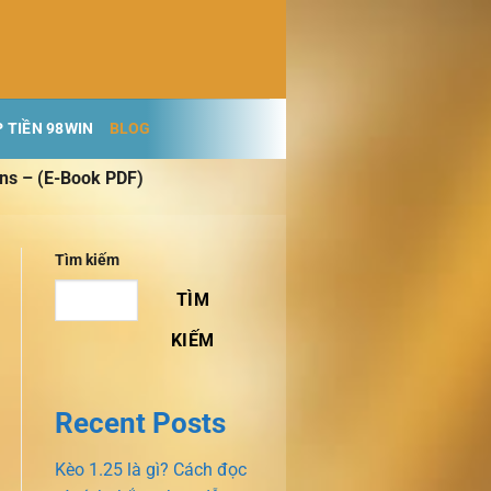
 TIỀN 98WIN
BLOG
ons – (E-Book PDF)
Tìm kiếm
TÌM
KIẾM
Recent Posts
Kèo 1.25 là gì? Cách đọc