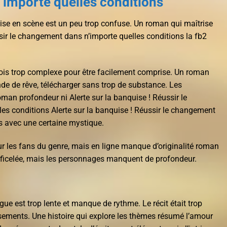
importe quelles conditions
 mise en scène est un peu trop confuse. Un roman qui maîtrise
ussir le changement dans n’importe quelles conditions la fb2
rfois trop complexe pour être facilement comprise. Un roman
e de rêve, télécharger sans trop de substance. Les
an profondeur ni Alerte sur la banquise ! Réussir le
s conditions Alerte sur la banquise ! Réussir le changement
s avec une certaine mystique.
ur les fans du genre, mais en ligne manque d’originalité roman
n ficelée, mais les personnages manquent de profondeur.
igue est trop lente et manque de rythme. Le récit était trop
sements. Une histoire qui explore les thèmes résumé l’amour