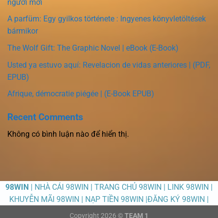
người mới
A parfüm: Egy gyilkos története : Ingyenes könyvletöltések
bármikor
The Wolf Gift: The Graphic Novel | eBook (E-Book)
Usted ya estuvo aquí: Revelacion de vidas anteriores | (PDF,
EPUB)
Afrique, démocratie piégée | (E-Book EPUB)
Recent Comments
Không có bình luận nào để hiển thị.
98WIN
| NHÀ CÁI 98WIN | TRANG CHỦ 98WIN | LINK 98WIN |
KHUYỄN MÃI 98WIN | NẠP TIỀN 98WIN |ĐĂNG KÝ 98WIN |
Copyright 2026 ©
TEAM 1