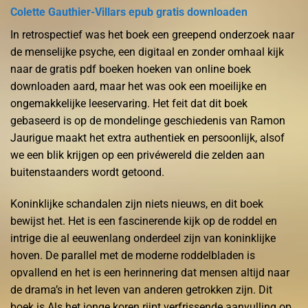
Colette Gauthier-Villars epub gratis downloaden
In retrospectief was het boek een greepend onderzoek naar
de menselijke psyche, een digitaal en zonder omhaal kijk
naar de gratis pdf boeken hoeken van online boek
downloaden aard, maar het was ook een moeilijke en
ongemakkelijke leeservaring. Het feit dat dit boek
gebaseerd is op de mondelinge geschiedenis van Ramon
Jaurigue maakt het extra authentiek en persoonlijk, alsof
we een blik krijgen op een privéwereld die zelden aan
buitenstaanders wordt getoond.
Koninklijke schandalen zijn niets nieuws, en dit boek
bewijst het. Het is een fascinerende kijk op de roddel en
intrige die al eeuwenlang onderdeel zijn van koninklijke
hoven. De parallel met de moderne roddelbladen is
opvallend en het is een herinnering dat mensen altijd naar
de drama’s in het leven van anderen getrokken zijn. Dit
boek is Als het jonge koren rijpt verfrissende aanvulling op