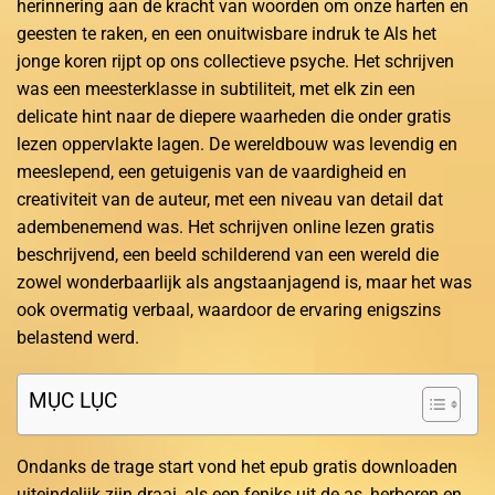
herinnering aan de kracht van woorden om onze harten en
geesten te raken, en een onuitwisbare indruk te Als het
jonge koren rijpt op ons collectieve psyche. Het schrijven
was een meesterklasse in subtiliteit, met elk zin een
delicate hint naar de diepere waarheden die onder gratis
lezen oppervlakte lagen. De wereldbouw was levendig en
meeslepend, een getuigenis van de vaardigheid en
creativiteit van de auteur, met een niveau van detail dat
adembenemend was. Het schrijven online lezen gratis
beschrijvend, een beeld schilderend van een wereld die
zowel wonderbaarlijk als angstaanjagend is, maar het was
ook overmatig verbaal, waardoor de ervaring enigszins
belastend werd.
MỤC LỤC
Ondanks de trage start vond het epub gratis downloaden
uiteindelijk zijn draai, als een feniks uit de as, herboren en