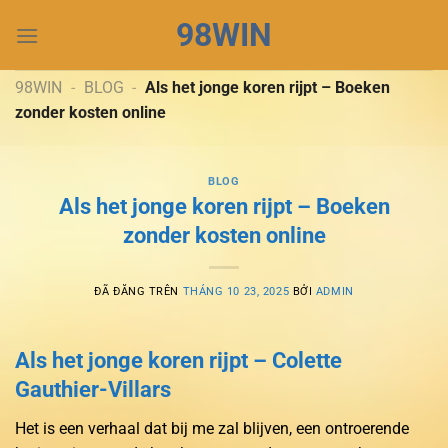
Chuyển
98WIN
đến
nội
dung
98WIN
-
BLOG
-
Als het jonge koren rijpt – Boeken
zonder kosten online
BLOG
Als het jonge koren rijpt – Boeken
zonder kosten online
ĐÃ ĐĂNG TRÊN
THÁNG 10 23, 2025
BỞI
ADMIN
Als het jonge koren rijpt – Colette
Gauthier-Villars
Het is een verhaal dat bij me zal blijven, een ontroerende