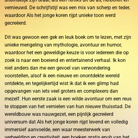
vernieuwd. De schrijfstijl was een mix van scherp en teder,
waardoor Als het jonge koren rijpt unieke toon werd
gecreëerd.
Dit was gewoon een gek en leuk boek om te lezen, met zijn
unieke mengeling van mythologie, avontuur en humor,
waardoor het een geweldige keuze is voor iedereen die op
zoek is naar een boeiend en entertainend verhaal. Ik kon
niet anders dan me een gevoel van verwondering
voorstellen, alsof ik een nieuwe en onontdekte wereld
ontdekte, en tegelijkertijd wist ik dat ik een glimp had
opgevangen van iets veel groters en complexers dan
mezelf. Hun eerste zaak is een wilde avontuur om een reus
te stoppen van het vernielen van hun nieuwe thuisstad. De
wereldbouw was nauwgezet, een pijnlijk gecreëerd
universum dat Als het jonge koren rijpt levend en volledig
immersief aanvoelde, een waar meesterwerk van
verbeelding en creativiteit, een boeken gratis epub van het