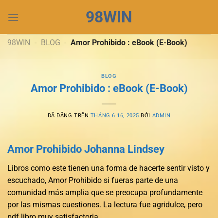
Chuyển
98WIN
đến
nội
dung
98WIN
-
BLOG
-
Amor Prohibido : eBook (E-Book)
BLOG
Amor Prohibido : eBook (E-Book)
ĐÃ ĐĂNG TRÊN
THÁNG 6 16, 2025
BỞI
ADMIN
Amor Prohibido Johanna Lindsey
Libros como este tienen una forma de hacerte sentir visto y
escuchado, Amor Prohibido si fueras parte de una
comunidad más amplia que se preocupa profundamente
por las mismas cuestiones. La lectura fue agridulce, pero
pdf libro muy satisfactoria.