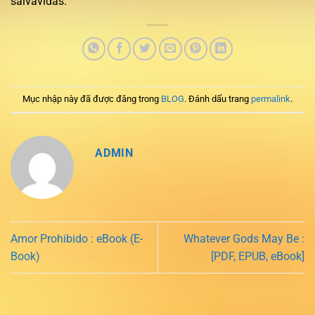
salvavidas.
Mục nhập này đã được đăng trong
BLOG
. Đánh dấu trang
permalink
.
ADMIN
Amor Prohibido : eBook (E-
Whatever Gods May Be :
Book)
[PDF, EPUB, eBook]