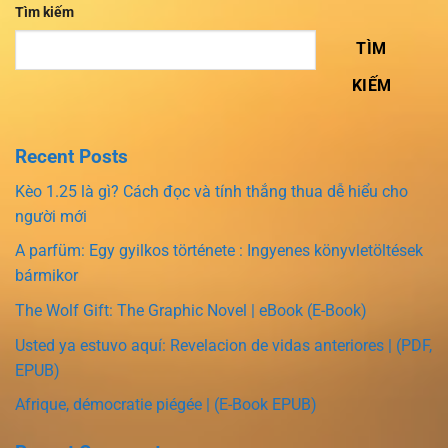
Tìm kiếm
TÌM
KIẾM
Recent Posts
Kèo 1.25 là gì? Cách đọc và tính thắng thua dễ hiểu cho
người mới
A parfüm: Egy gyilkos története : Ingyenes könyvletöltések
bármikor
The Wolf Gift: The Graphic Novel | eBook (E-Book)
Usted ya estuvo aquí: Revelacion de vidas anteriores | (PDF,
EPUB)
Afrique, démocratie piégée | (E-Book EPUB)