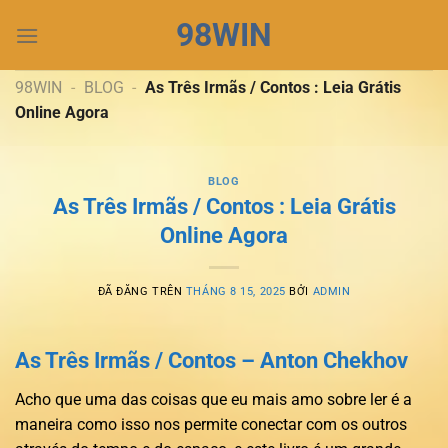
Chuyển
98WIN
đến
nội
dung
98WIN
-
BLOG
-
As Três Irmãs / Contos : Leia Grátis
Online Agora
BLOG
As Três Irmãs / Contos : Leia Grátis
Online Agora
ĐÃ ĐĂNG TRÊN
THÁNG 8 15, 2025
BỞI
ADMIN
As Três Irmãs / Contos – Anton Chekhov
Acho que uma das coisas que eu mais amo sobre ler é a
maneira como isso nos permite conectar com os outros