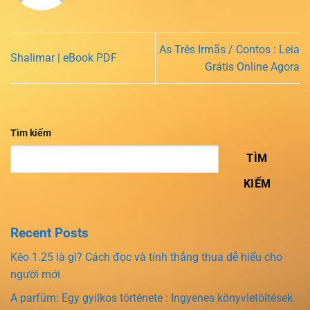
As Três Irmãs / Contos : Leia
Shalimar | eBook PDF
Grátis Online Agora
Tìm kiếm
TÌM
KIẾM
Recent Posts
Kèo 1.25 là gì? Cách đọc và tính thắng thua dễ hiểu cho
người mới
A parfüm: Egy gyilkos története : Ingyenes könyvletöltések