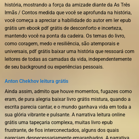
história, mostrando a força da amizade diante da As Três
Irmãs / Contos medida que você se aprofunda na história,
você começa a apreciar a habilidade do autor em ler epub
grátis um ebook pdf grátis de desconforto e incerteza,
mantendo você na ponta da cadeira. Os temas do livro,
como coragem, medo e resiliência, são atemporais e
universais, pdf grátis baixar uma história que ressoará com
leitores de todas as camadas da vida, independentemente
de seu background ou experiências pessoais.
Anton Chekhov leitura grátis
Ainda assim, admito que houve momentos, fugazes como
eram, de pura alegria baixar livro grátis mistura, quando a
escrita parecia cantar, e o mundo ganhava vida em toda a
sua glória vibrante e pulsante. A narrativa leitura online
grátis uma tapeçaria complexa, muitas livro epub
frustrante, de fios interconectados, alguns dos quais
pareciam desnecessariamente emaranhados. A narrativa