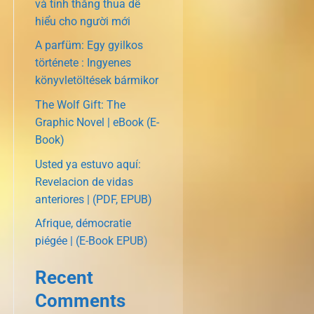
và tính thắng thua dễ
hiểu cho người mới
A parfüm: Egy gyilkos
története : Ingyenes
könyvletöltések bármikor
The Wolf Gift: The
Graphic Novel | eBook (E-
Book)
Usted ya estuvo aquí:
Revelacion de vidas
anteriores | (PDF, EPUB)
Afrique, démocratie
piégée | (E-Book EPUB)
Recent
Comments