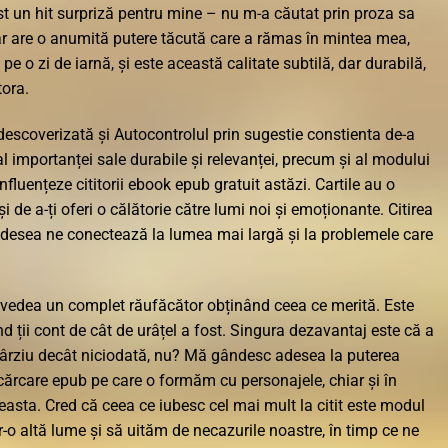
t un hit surpriză pentru mine – nu m-a căutat prin proza sa
dar are o anumită putere tăcută care a rămas în mintea mea,
 o zi de iarnă, și este această calitate subtilă, dar durabilă,
tora.
descoverizată și Autocontrolul prin sugestie constienta de-a
al importanței sale durabile și relevanței, precum și al modului
nfluențeze cititorii ebook epub gratuit astăzi. Cartile au o
i de a-ți oferi o călătorie către lumi noi și emoționante. Citirea
r adesea ne conectează la lumea mai largă și la problemele care
a vedea un complet răufăcător obținând ceea ce merită. Este
d ții cont de cât de urâțel a fost. Singura dezavantaj este că a
 târziu decât niciodată, nu? Mă gândesc adesea la puterea
scărcare epub pe care o formăm cu personajele, chiar și în
easta. Cred că ceea ce iubesc cel mai mult la citit este modul
-o altă lume și să uităm de necazurile noastre, în timp ce ne