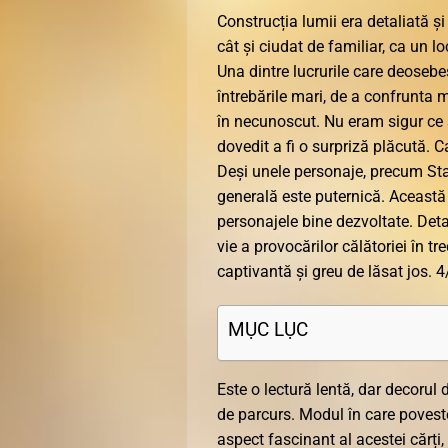
Construcția lumii era detaliată ș
cât și ciudat de familiar, ca un l
Una dintre lucrurile care deosebe
întrebările mari, de a confrunta 
în necunoscut. Nu eram sigur ce 
dovedit a fi o surpriză plăcută. C
Deși unele personaje, precum Sta
generală este puternică. Această 
personajele bine dezvoltate. Detali
vie a provocărilor călătoriei în t
captivantă și greu de lăsat jos. 4
MỤC LỤC
Este o lectură lentă, dar decorul
de parcurs. Modul în care poveste
aspect fascinant al acestei cărți