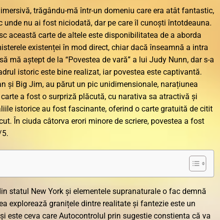
i imersivă, trăgându-mă într-un domeniu care era atât fantastic,
oc unde nu ai fost niciodată, dar pe care îl cunoști întotdeauna.
sc această carte de altele este disponibilitatea de a aborda
misterele existenței în mod direct, chiar dacă înseamnă a intra
să mă aștept de la “Povestea de vară” a lui Judy Nunn, dar s-a
adrul istoric este bine realizat, iar povestea este captivantă.
n și Big Jim, au părut un pic unidimensionale, narațiunea
carte a fost o surpriză plăcută, cu narativa sa atractivă și
ile istorice au fost fascinante, oferind o carte gratuită de citit
recut. În ciuda câtorva erori minore de scriere, povestea a fost
/5.
 din statul New York și elementele supranaturale o fac demnă
a explorează granițele dintre realitate și fantezie este un
, și este ceva care Autocontrolul prin sugestie constienta că va