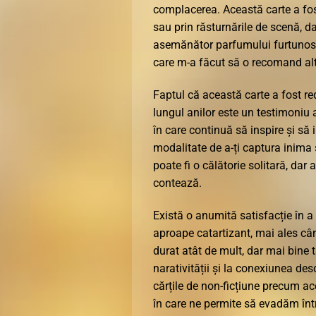
complacerea. Această carte a fos
sau prin răsturnările de scenă, 
asemănător parfumului furtunos pe
care m-a făcut să o recomand al
Faptul că această carte a fost re
lungul anilor este un testimoniu 
în care continuă să inspire și să i
modalitate de a-ți captura inima ș
poate fi o călătorie solitară, da
contează.
Există o anumită satisfacție în 
aproape catartizant, mai ales cân
durat atât de mult, dar mai bine
narativității și la conexiunea de
cărțile de non-ficțiune precum ac
în care ne permite să evadăm într