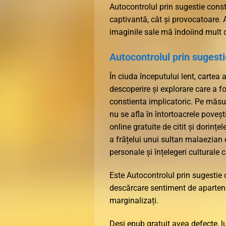
Autocontrolul prin sugestie const
captivantă, cât și provocatoare. 
imaginile sale mă îndoiind mult d
Autocontrolul prin sugesti
În ciuda începutului lent, carte
descoperire și explorare care a fo
constienta implicatoric. Pe măsu
nu se afla în întortoacrele poveștii
online gratuite de citit și dorinț
a frățelui unui sultan malaezian e
personale și înțelegeri culturale c
Este Autocontrolul prin sugestie
descărcare sentiment de aparten
marginalizați.
Deși epub gratuit avea defecte, lu