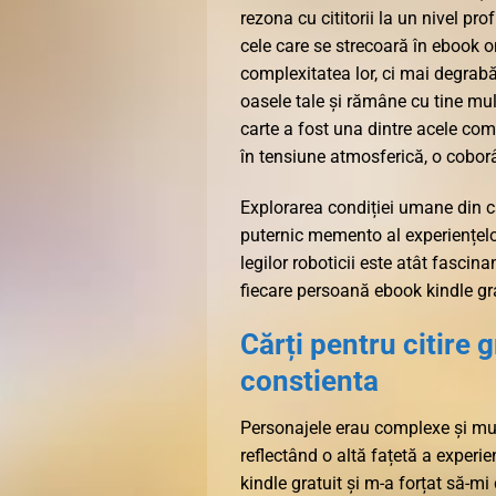
rezona cu cititorii la un nivel pr
cele care se strecoară în ebook 
complexitatea lor, ci mai degrabă
oasele tale și rămâne cu tine mul
carte a fost una dintre acele com
în tensiune atmosferică, o coborâr
Explorarea condiției umane din ca
puternic memento al experiențelo
legilor roboticii este atât fascin
fiecare persoană ebook kindle gra
Cărți pentru citire 
constienta
Personajele erau complexe și mul
reflectând o altă fațetă a exper
kindle gratuit și m-a forțat să-mi