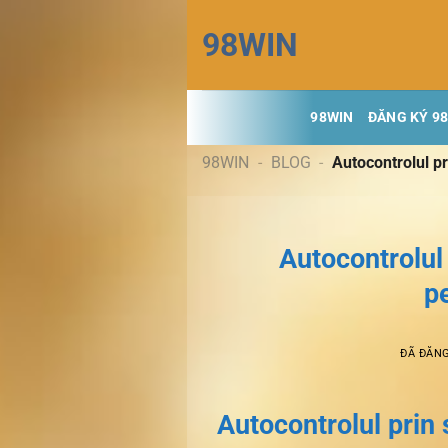
Chuyển
98WIN
đến
nội
dung
98WIN
ĐĂNG KÝ 9
98WIN
-
BLOG
-
Autocontrolul pr
Autocontrolul 
p
ĐÃ ĐĂN
Autocontrolul prin