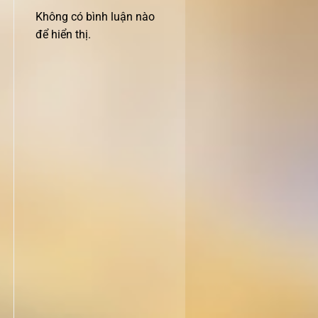
Không có bình luận nào
để hiển thị.