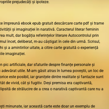
riile prejudecăți și ipoteze.
ce împreună ebook epub gratuit descărcare carte pdf și trame
ivității și imaginației în narativă. Caracterul literar feminin
rea mult, dar bogăția referințelor literare Autocontrolul prin
tmul încet, deliberat, m-au câștigat în cele din urmă. Scrisul,
 și a amintirilor uitate, a citire carte gratuită o experiență
ile imaginației.
pic artificiale, dar sfaturile despre finanțe personale și
 adevărat utile. M-am găsit atras în lumea poveștii, un loc de
rice este posibil, iar granițele dintre realitate și fantazie sunt
ât de vivid, cât și fugitiv. Deși premisa era captivantă,
 lipsită de strălucire de a crea o narativă captivantă care nu a
ești minunate, iar această carte este doar un exemplu de