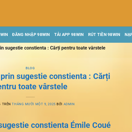
8WIN
ĐĂNG NHẬP 98WIN
TẢI APP 98WIN
RÚT TIỀN 98WIN
NẠP
in sugestie constienta : Cărți pentru toate vârstele
BLOG
prin sugestie constienta : Cărți
entru toate vârstele
G TRÊN
THÁNG MƯỜI MỘT 9, 2025
BỞI
ADMIN
 sugestie constienta Émile Coué