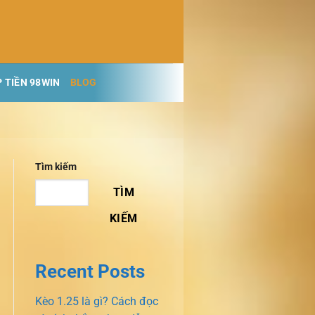
 TIỀN 98WIN
BLOG
Tìm kiếm
TÌM
KIẾM
Recent Posts
Kèo 1.25 là gì? Cách đọc