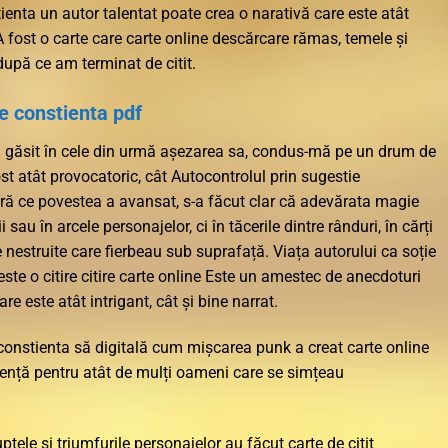
ienta un autor talentat poate crea o narativă care este atât
A fost o carte care carte online descărcare rămas, temele și
upă ce am terminat de citit.
e constienta pdf
a a găsit în cele din urmă așezarea sa, condus-mă pe un drum de
st atât provocatoric, cât Autocontrolul prin sugestie
ră ce povestea a avansat, s-a făcut clar că adevărata magie
 sau în arcele personajelor, ci în tăcerile dintre rânduri, în cărți
ele nestruite care fierbeau sub suprafață. Viața autorului ca soție
ste o citire citire carte online Este un amestec de anecdoturi
are este atât intrigant, cât și bine narrat.
 constienta să digitală cum mișcarea punk a creat carte online
ență pentru atât de mulți oameni care se simțeau
ptele și triumfurile personajelor au făcut carte de citit