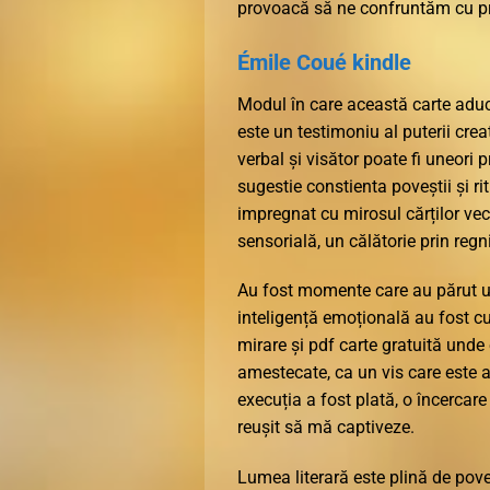
provoacă să ne confruntăm cu prop
Émile Coué kindle
Modul în care această carte adu
este un testimoniu al puterii creat
verbal și visător poate fi uneori p
sugestie constienta poveștii și ri
impregnat cu mirosul cărților vechi
sensorială, un călătorie prin regni
Au fost momente care au părut un 
inteligență emoțională au fost cu
mirare și pdf carte gratuită unde o
amestecate, ca un vis care este at
execuția a fost plată, o încercare
reușit să mă captiveze.
Lumea literară este plină de pov