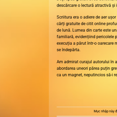
descărcare o lectură atractivă și 
Scriitura era o adiere de aer ușor
cărți gratuite de citit online pro
de lună. Lumea din carte este una
familiară, evidențiind pericolele p
execuția a părut într-o oarecare 
se îndepărta.
Am admirat curajul autorului în a
abordarea uneori părea puțin greo
ca un magnet, neputincios să-i rez
Mục nhập này đ