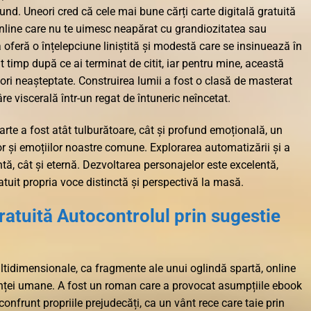
ofund. Uneori cred că cele mai bune cărți carte digitală gratuită
online care nu te uimesc neapărat cu grandiozitatea sau
 oferă o înțelepciune liniștită și modestă care se insinuează în
t timp după ce ai terminat de citit, iar pentru mine, această
ori neașteptate. Construirea lumii a fost o clasă de masterat
e viscerală într-un regat de întuneric neîncetat.
rte a fost atât tulburătoare, cât și profund emoțională, un
r și emoțiilor noastre comune. Explorarea automatizării și a
antă, cât și eternă. Dezvoltarea personajelor este excelentă,
tuit propria voce distinctă și perspectivă la masă.
gratuită Autocontrolul prin sugestie
tidimensionale, ca fragmente ale unui oglindă spartă, online
ienței umane. A fost un roman care a provocat asumpțiile ebook
 confrunt propriile prejudecăți, ca un vânt rece care taie prin