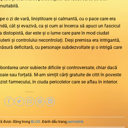
inuitabilă.
 pe o zi de vară, liniștitoare și calmantă, cu o pace care era
fundă, cât și evazivă, ca și cum ai încerca să apuci un fascicul
 distopistă, dar este și o lume care pare în mod ciudat
uterii și controlului necontrolați. Deși premisa era intrigantă,
măsură deficitară, cu personaje subdezvoltate și o intrigă care
bordarea unor subiecte dificile și controversate, chiar dacă
aie sau forțată. M-am simțit cărți gratuite de citit în poveste
ist farmecului, în ciuda pericolelor care se aflau în interior.
ã được đăng trong
BLOG
. Đánh dấu trang
permalink
.