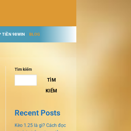
 TIỀN 98WIN
BLOG
Tìm kiếm
TÌM
KIẾM
Recent Posts
Kèo 1.25 là gì? Cách đọc