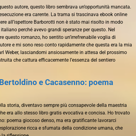
questo autore, questo libro sembrava un’opportunità mancata.
’esecuzione era carente. La trama si trascinava ebook online
ttere all’ispettore Barborotti non è stato mai risolto in modo
 italiano perché avevo grandi speranze per questo. Nel
re questo romanzo, ho sentito un’irrefrenabile voglia di
ll’autore e mi sono reso conto rapidamente che questa era la mia
Carl Weber, lasciandomi ansiosamente in attesa del prossimo
truita che cattura efficacemente l’essenza del sentiero
, Bertoldino e Cacasenno: poema
a storia, diventavo sempre più consapevole della maestria
 che era allo stesso libro gratis evocativa e concisa. Ho trovato
nno: poema giocoso denso, ma era gratificante lavorarci
’esplorazione ricca e sfumata della condizione umana, che
la riflessione.