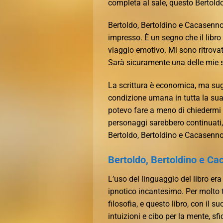
completa al sale, questo Bertold
Bertoldo, Bertoldino e Cacasenno
impresso. È un segno che il libro
viaggio emotivo. Mi sono ritro
Sarà sicuramente una delle mie sc
La scrittura è economica, ma sug
condizione umana in tutta la sua
potevo fare a meno di chiedermi s
personaggi sarebbero continuati,
Bertoldo, Bertoldino e Cacasen
Bertoldo, Bertoldino e C
L’uso del linguaggio del libro er
ipnotico incantesimo. Per molto t
filosofia, e questo libro, con il
intuizioni e cibo per la mente, s