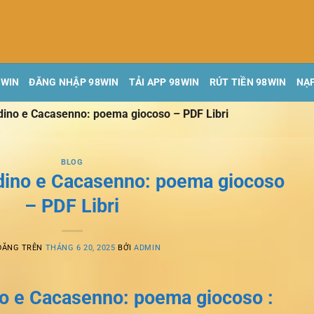
8WIN
ĐĂNG NHẬP 98WIN
TẢI APP 98WIN
RÚT TIỀN 98WIN
NẠP
ldino e Cacasenno: poema giocoso – PDF Libri
BLOG
ldino e Cacasenno: poema giocoso
– PDF Libri
ĐĂNG TRÊN
THÁNG 6 20, 2025
BỞI
ADMIN
no e Cacasenno: poema giocoso :