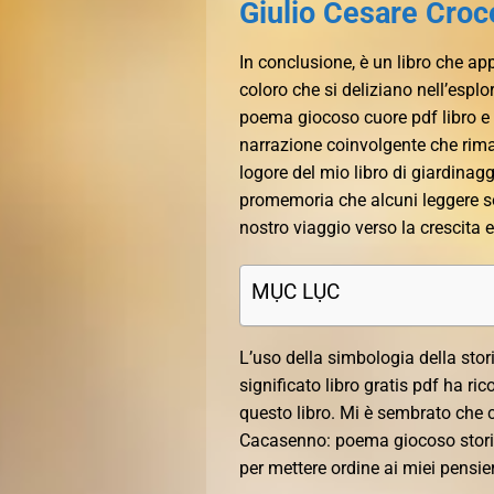
Giulio Cesare Croc
In conclusione, è un libro che app
coloro che si deliziano nell’espl
poema giocoso cuore pdf libro e c
narrazione coinvolgente che rimar
logore del mio libro di giardina
promemoria che alcuni leggere s
nostro viaggio verso la crescita e
MỤC LỤC
L’uso della simbologia della stor
significato libro gratis pdf ha r
questo libro. Mi è sembrato che c
Cacasenno: poema giocoso stori
per mettere ordine ai miei pensier