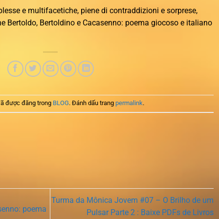
esse e multifacetiche, piene di contraddizioni e sorprese,
e Bertoldo, Bertoldino e Cacasenno: poema giocoso e italiano
ã được đăng trong
BLOG
. Đánh dấu trang
permalink
.
Turma da Mônica Jovem #07 – O Brilho de um
asenno: poema
Pulsar Parte 2 : Baixe PDFs de Livros