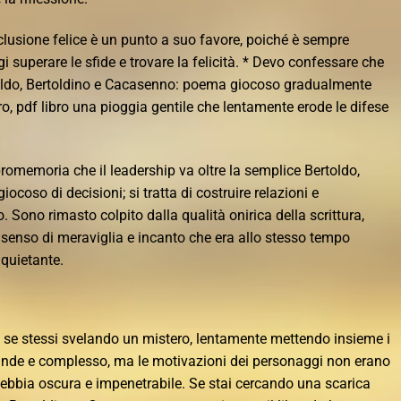
onclusione felice è un punto a suo favore, poiché è sempre
 superare le sfide e trovare la felicità. * Devo confessare che
rtoldo, Bertoldino e Cacasenno: poema giocoso gradualmente
ro, pdf libro una pioggia gentile che lentamente erode le difese
omemoria che il leadership va oltre la semplice Bertoldo,
coso di decisioni; si tratta di costruire relazioni e
Sono rimasto colpito dalla qualità onirica della scrittura,
 senso di meraviglia e incanto che era allo stesso tempo
quietante.
 se stessi svelando un mistero, lentamente mettendo insieme i
ande e complesso, ma le motivazioni dei personaggi non erano
ebbia oscura e impenetrabile. Se stai cercando una scarica