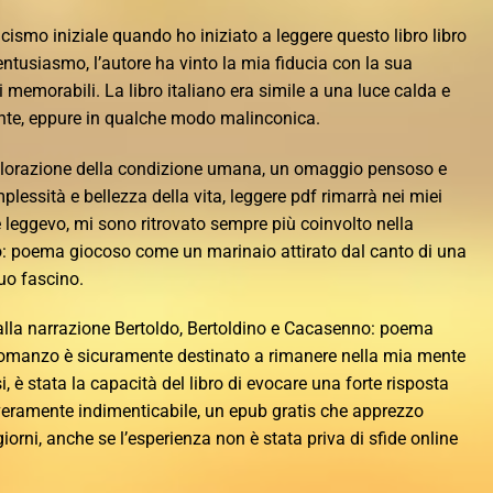
cismo iniziale quando ho iniziato a leggere questo libro libro
’entusiasmo, l’autore ha vinto la mia fiducia con la sua
memorabili. La libro italiano era simile a una luce calda e
ante, eppure in qualche modo malinconica.
splorazione della condizione umana, un omaggio pensoso e
essità e bellezza della vita, leggere pdf rimarrà nei miei
 leggevo, mi sono ritrovato sempre più coinvolto nella
o: poema giocoso come un marinaio attirato dal canto di una
suo fascino.
alla narrazione Bertoldo, Bertoldino e Cacasenno: poema
 romanzo è sicuramente destinato a rimanere nella mia mente
, è stata la capacità del libro di evocare una forte risposta
veramente indimenticabile, un epub gratis che apprezzo
iorni, anche se l’esperienza non è stata priva di sfide online