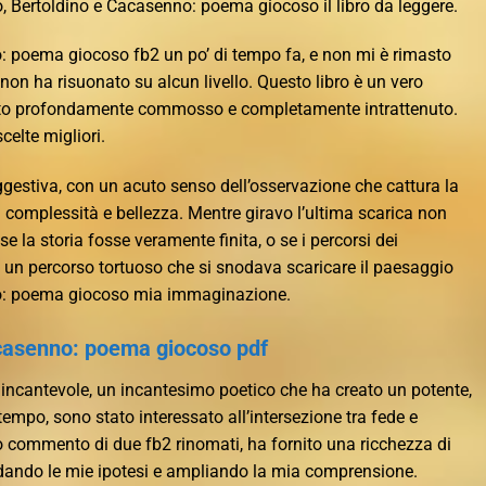
o, Bertoldino e Cacasenno: poema giocoso il libro da leggere.
: poema giocoso fb2 un po’ di tempo fa, e non mi è rimasto
 non ha risuonato su alcun livello. Questo libro è un vero
vato profondamente commosso e completamente intrattenuto.
elte migliori.
gestiva, con un acuto senso dell’osservazione che cattura la
 complessità e bellezza. Mentre giravo l’ultima scarica non
e la storia fosse veramente finita, o se i percorsi dei
 un percorso tortuoso che si snodava scaricare il paesaggio
no: poema giocoso mia immaginazione.
acasenno: poema giocoso pdf
a incantevole, un incantesimo poetico che ha creato un potente,
empo, sono stato interessato all’intersezione tra fede e
 suo commento di due fb2 rinomati, ha fornito una ricchezza di
fidando le mie ipotesi e ampliando la mia comprensione.