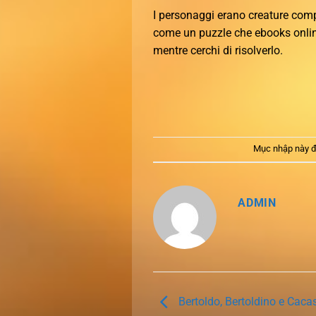
I personaggi erano creature compl
come un puzzle che ebooks onlin
mentre cerchi di risolverlo.
Mục nhập này đ
ADMIN
Bertoldo, Bertoldino e Cac