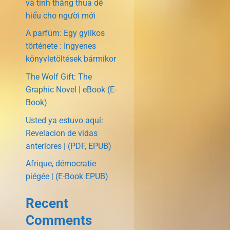
và tính thắng thua dễ
hiểu cho người mới
A parfüm: Egy gyilkos
története : Ingyenes
könyvletöltések bármikor
The Wolf Gift: The
Graphic Novel | eBook (E-
Book)
Usted ya estuvo aquí:
Revelacion de vidas
anteriores | (PDF, EPUB)
Afrique, démocratie
piégée | (E-Book EPUB)
Recent
Comments