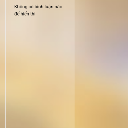
Không có bình luận nào
để hiển thị.