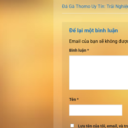
Đá Gà Thomo Uy Tín: Trải Nghi
Để lại một bình luận
Email của bạn sẽ không được 
Bình luận
*
Tên
*
Lưu tên của tôi, email, và t