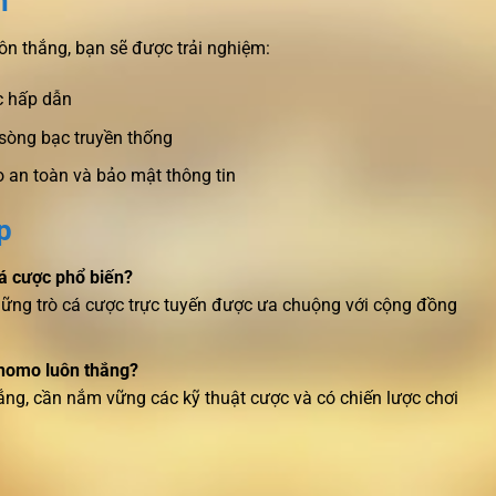
h
ôn thắng, bạn sẽ được trải nghiệm:
ợc hấp dẫn
sòng bạc truyền thống
 an toàn và bảo mật thông tin
p
á cược phổ biến?
ững trò cá cược trực tuyến được ưa chuộng với cộng đồng
Thomo luôn thắng?
ng, cần nắm vững các kỹ thuật cược và có chiến lược chơi