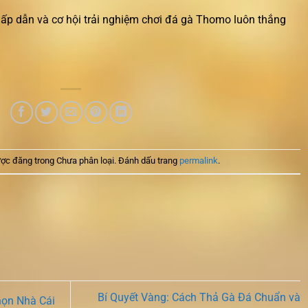
ấp dẫn và cơ hội trải nghiệm chơi đá gà Thomo luôn thắng
ợc đăng trong Chưa phân loại. Đánh dấu trang
permalink
.
Bí Quyết Vàng: Cách Thả Gà Đá Chuẩn và
họn Nhà Cái