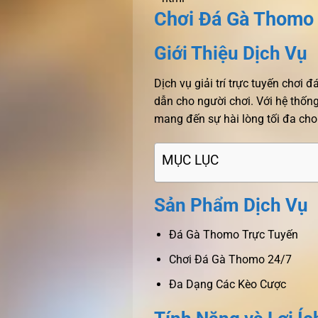
Chơi Đá Gà Thomo
Giới Thiệu Dịch Vụ
Dịch vụ giải trí trực tuyến chơ
dẫn cho người chơi. Với hệ thốn
mang đến sự hài lòng tối đa ch
MỤC LỤC
Sản Phẩm Dịch Vụ
Đá Gà Thomo Trực Tuyến
Chơi Đá Gà Thomo 24/7
Đa Dạng Các Kèo Cược