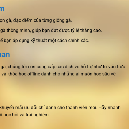
ẩm
họn gà, đặc điểm của từng giống gà.
 gà thông minh, giúp bạn đạt được tỷ lệ thắng cao.
ể bạn áp dụng kỹ thuật một cách chính xác.
uan
gà, chúng tôi còn cung cấp các dịch vụ hỗ trợ như tư vấn trực
, và khóa học offline dành cho những ai muốn học sâu về
huyến mãi ưu đãi chỉ dành cho thành viên mới. Hãy nhanh
i học hỏi và trải nghiệm.