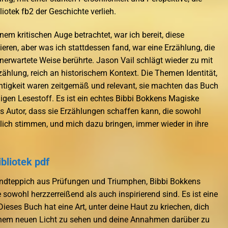
iotek fb2 der Geschichte verlieh.
em kritischen Auge betrachtet, war ich bereit, diese
ieren, aber was ich stattdessen fand, war eine Erzählung, die
unerwartete Weise berührte. Jason Vail schlägt wieder zu mit
ählung, reich an historischem Kontext. Die Themen Identität,
tigkeit waren zeitgemäß und relevant, sie machten das Buch
gen Lesestoff. Es ist ein echtes Bibbi Bokkens Magiske
ls Autor, dass sie Erzählungen schaffen kann, die sowohl
ich stimmen, und mich dazu bringen, immer wieder in ihre
bliotek pdf
andteppich aus Prüfungen und Triumphen, Bibbi Bokkens
sowohl herzzerreißend als auch inspirierend sind. Es ist eine
ieses Buch hat eine Art, unter deine Haut zu kriechen, dich
einem neuen Licht zu sehen und deine Annahmen darüber zu