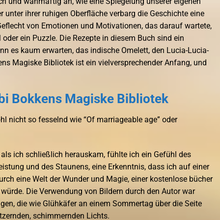
ch und wahrhaftig an, wie eine Spiegelung unserer eigenen
unter ihrer ruhigen Oberfläche verbarg die Geschichte eine
Geflecht von Emotionen und Motivationen, das darauf wartete,
l oder ein Puzzle. Die Rezepte in diesem Buch sind ein
nn es kaum erwarten, das indische Omelett, den Lucia-Lucia-
ns Magiske Bibliotek ist ein vielversprechender Anfang, und
bi Bokkens Magiske Bibliotek
ohl nicht so fesselnd wie “Of marriageable age” oder
als ich schließlich herauskam, fühlte ich ein Gefühl des
eistung und des Staunens, eine Erkenntnis, dass ich auf einer
urch eine Welt der Wunder und Magie, einer kostenlose bücher
n würde. Die Verwendung von Bildern durch den Autor war
gen, die wie Glühkäfer an einem Sommertag über die Seite
itzernden, schimmernden Lichts.