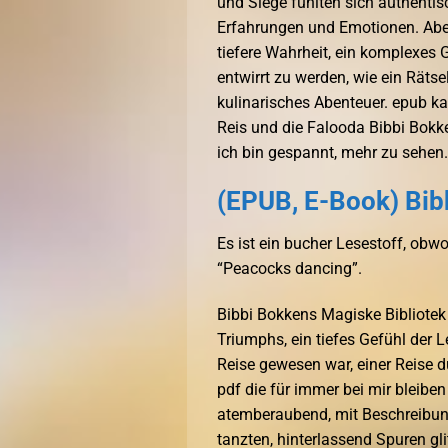
und Siege fühlten sich authentis
Erfahrungen und Emotionen. Aber 
tiefere Wahrheit, ein komplexes 
entwirrt zu werden, wie ein Rätse
kulinarisches Abenteuer. epub ka
Reis und die Falooda Bibbi Bokke
ich bin gespannt, mehr zu sehen.
(EPUB, E-Book) Bib
Es ist ein bucher Lesestoff, obw
“Peacocks dancing”.
Bibbi Bokkens Magiske Bibliotek 
Triumphs, ein tiefes Gefühl der L
Reise gewesen war, einer Reise d
pdf die für immer bei mir bleibe
atemberaubend, mit Beschreibun
tanzten, hinterlassend Spuren gl