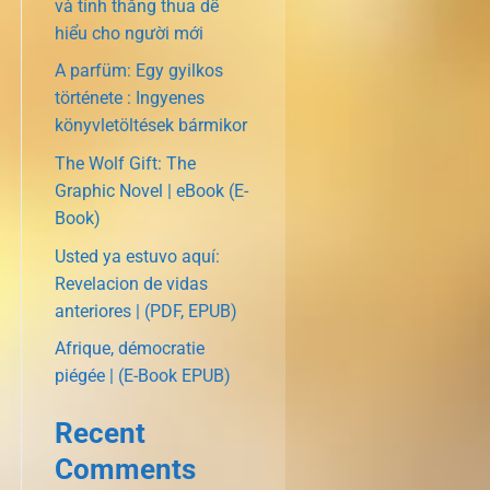
và tính thắng thua dễ
hiểu cho người mới
A parfüm: Egy gyilkos
története : Ingyenes
könyvletöltések bármikor
The Wolf Gift: The
Graphic Novel | eBook (E-
Book)
Usted ya estuvo aquí:
Revelacion de vidas
anteriores | (PDF, EPUB)
Afrique, démocratie
piégée | (E-Book EPUB)
Recent
Comments