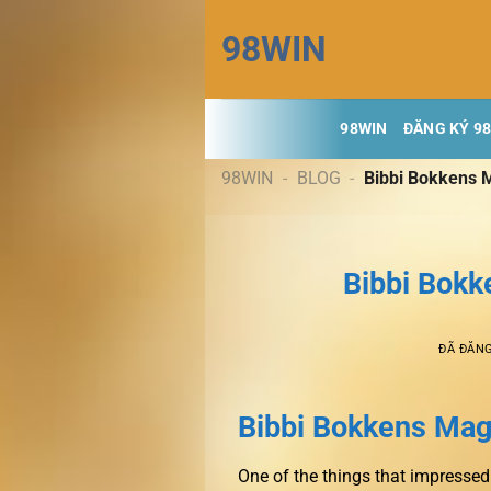
Chuyển
98WIN
đến
nội
dung
98WIN
ĐĂNG KÝ 9
98WIN
-
BLOG
-
Bibbi Bokkens M
Bibbi Bokk
ĐÃ ĐĂN
Bibbi Bokkens Magi
One of the things that impresse