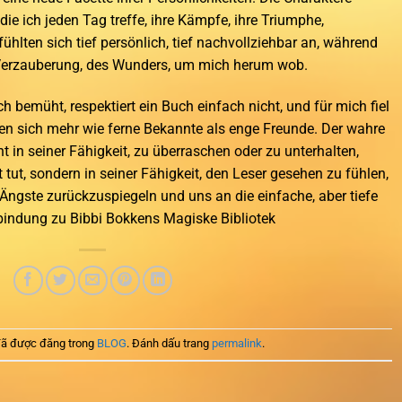
ie ich jeden Tag treffe, ihre Kämpfe, ihre Triumphe,
lten sich tief persönlich, tief nachvollziehbar an, während
 Verzauberung, des Wunders, um mich herum wob.
 bemüht, respektiert ein Buch einfach nicht, und für mich fiel
lten sich mehr wie ferne Bekannte als enge Freunde. Der wahre
t in seiner Fähigkeit, zu überraschen oder zu unterhalten,
 tut, sondern in seiner Fähigkeit, den Leser gesehen zu fühlen,
ngste zurückzuspiegeln und uns an die einfache, aber tiefe
bindung zu Bibbi Bokkens Magiske Bibliotek
ã được đăng trong
BLOG
. Đánh dấu trang
permalink
.