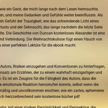
 wie ein Geist, der mich lange nach dem Lesen heimsuchte,
den, und meine Gedanken und Gefühle weiter beeinflusste. Als
ein Gefühl der Traurigkeit, wie das schwindende Licht eines
lusts und der Sehnsucht, das lange nachdem die letzte Seite
lte. Die Geschichte von Duncan kostenloses Alexander ist eine
und Verbindung. Die Weihnachtskulisse fügt einen Hauch von
u einer perfekten Lektüre für die ebook macht.
s Autors, Risiken einzugehen und Konventionen zu hinterfragen,
nsatz am Erzählen, der zu einem wahrhaft einzigartigen und
Es ist ein Zeugnis für die Fähigkeit des Autors, dass die
e emotionale Reaktion hervorrufen konnte, selbst wenn die
mäßig und unvollkommen erschien, wie ein zartes, ephemeres
uch herzzerbrechend sein kostenlose bücher pdf
ig, mit einer starken Persönlichkeit und Perspektive, die