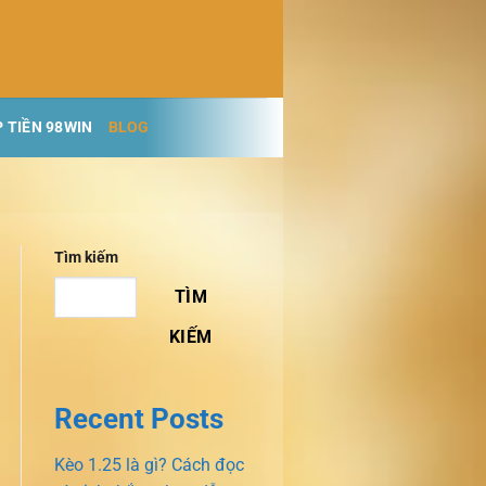
 TIỀN 98WIN
BLOG
Tìm kiếm
TÌM
KIẾM
Recent Posts
Kèo 1.25 là gì? Cách đọc