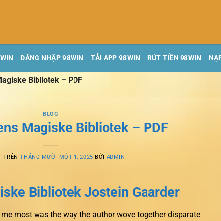
8WIN
ĐĂNG NHẬP 98WIN
TẢI APP 98WIN
RÚT TIỀN 98WIN
NẠP
agiske Bibliotek – PDF
BLOG
ens Magiske Bibliotek – PDF
G TRÊN
THÁNG MƯỜI MỘT 1, 2025
BỞI
ADMIN
ske Bibliotek Jostein Gaarder
d me most was the way the author wove together disparate