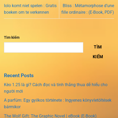
Iolo komt niet spelen : Gratis
Bliss : Métamorphose d’une
boeken om te verkennen
fille ordinaire : (E-Book, PDF)
Tìm kiếm
TÌM
KIẾM
Recent Posts
Kèo 1.25 là gì? Cách đọc và tính thắng thua dễ hiểu cho
người mới
A parfüm: Egy gyilkos története : Ingyenes könyvletöltések
bármikor
The Wolf Gift: The Graphic Novel | eBook (E-Book)