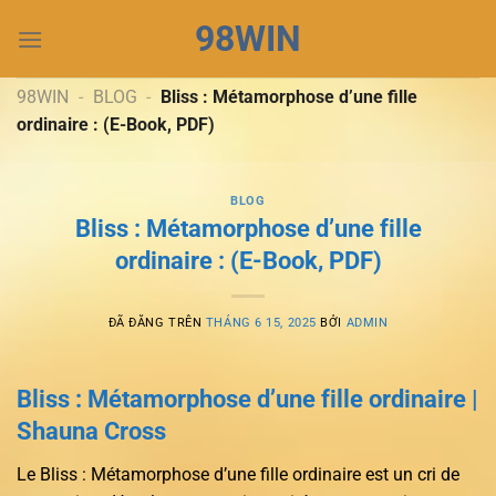
Chuyển
98WIN
đến
nội
dung
98WIN
-
BLOG
-
Bliss : Métamorphose d’une fille
ordinaire : (E-Book, PDF)
BLOG
Bliss : Métamorphose d’une fille
ordinaire : (E-Book, PDF)
ĐÃ ĐĂNG TRÊN
THÁNG 6 15, 2025
BỞI
ADMIN
Bliss : Métamorphose d’une fille ordinaire |
Shauna Cross
Le Bliss : Métamorphose d’une fille ordinaire est un cri de