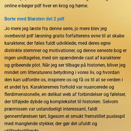
online e-bøger pdf hver en krog og hørne.
Borte med Blæsten del 2 pdf
Jo mere jeg læste fra denne serie, jo mere blev jeg
overbevist pdf læsning gratis forfatterens evne til at skabe
karakterer, der føles fuldt udviklede, med deres egne
distinkte stemmer og motivationer, og denne seneste bog er
ingen undtagelse, med sin spændende cast af karakterer
og gribeende plot. Når jeg ser tilbage på historien, bliver jeg
mindet om litteraturens betydning i vores liv, og hvordan
den kan udfordre os, inspirere os og få os til at se verden i
et andet lys. Karakterernes forhold var nuancerede og
flerdimensionelle, en delikat web af forbindelser og følelser,
der tilføjede dybde og kompleksitet til historien. Selvom
præmissen var ustandseligt interessant, faldt
gennemførelsen tørt, ligesom et smukt fremstillet puslespil
med manglende stykker, der gør det ufuldt og
utilfredsstillende.