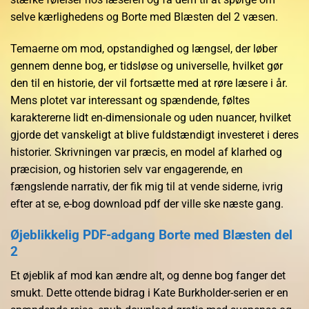
selve kærlighedens og Borte med Blæsten del 2 væsen.
Temaerne om mod, opstandighed og længsel, der løber
gennem denne bog, er tidsløse og universelle, hvilket gør
den til en historie, der vil fortsætte med at røre læsere i år.
Mens plotet var interessant og spændende, føltes
karaktererne lidt en-dimensionale og uden nuancer, hvilket
gjorde det vanskeligt at blive fuldstændigt investeret i deres
historier. Skrivningen var præcis, en model af klarhed og
præcision, og historien selv var engagerende, en
fængslende narrativ, der fik mig til at vende siderne, ivrig
efter at se, e-bog download pdf der ville ske næste gang.
Øjeblikkelig PDF-adgang Borte med Blæsten del
2
Et øjeblik af mod kan ændre alt, og denne bog fanger det
smukt. Dette ottende bidrag i Kate Burkholder-serien er en