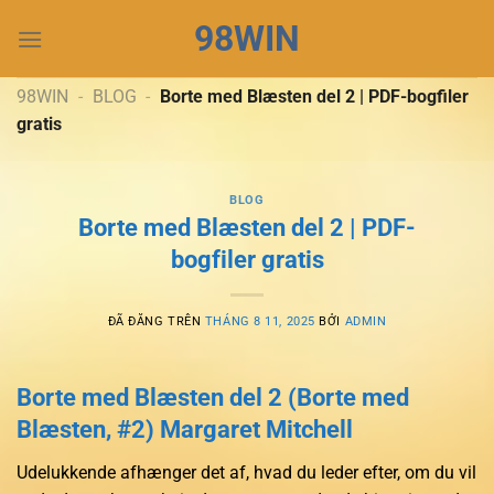
Chuyển
98WIN
đến
nội
dung
98WIN
-
BLOG
-
Borte med Blæsten del 2 | PDF-bogfiler
gratis
BLOG
Borte med Blæsten del 2 | PDF-
bogfiler gratis
ĐÃ ĐĂNG TRÊN
THÁNG 8 11, 2025
BỞI
ADMIN
Borte med Blæsten del 2 (Borte med
Blæsten, #2) Margaret Mitchell
Udelukkende afhænger det af, hvad du leder efter, om du vil