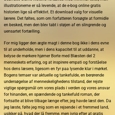
illustrationerne er så levende, at de e-bog online gratis
historien lige så effektivt. Et download valg for visuelle
lærere. Det føltes, som om forfatteren forsøgte at formidle
en besked, men den blev tabt i støjen af en slingrende og
uensartet fortælling.
For mig ligger den ægte magt i denne bog ikke i dens evne
til at underholde, men i dens kapacitet til at uddanne, at
belyse de mørkere hjørner Borte med Blæsten del 2
menneskets erfaring, og at inspirere empati og forståelse
hos dens læsere, ligesom en fyr paa lysende klar i mørket.
Bogens temaer var aktuelle og tankefulde, en berørende
undersøgelse af menneskelighedens tilstand, der rejste
vigtige spørgsmål om vores plads i verden og vores ansvar
for hinanden, en spændende og tankefuld roman, der
fortsatte at blive tilbage længe efter, jeg havde læst den. Da
jeg læste, følte jeg mig som en rejsende i et fremmed land,
usikker på, hvad der lå fremme, men ivrig efter at gratis