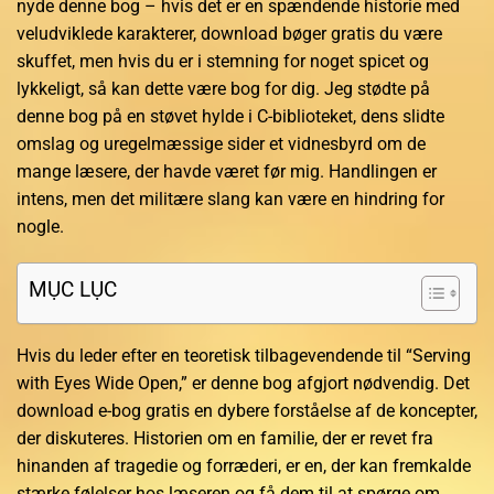
nyde denne bog – hvis det er en spændende historie med
veludviklede karakterer, download bøger gratis du være
skuffet, men hvis du er i stemning for noget spicet og
lykkeligt, så kan dette være bog for dig. Jeg stødte på
denne bog på en støvet hylde i C-biblioteket, dens slidte
omslag og uregelmæssige sider et vidnesbyrd om de
mange læsere, der havde været før mig. Handlingen er
intens, men det militære slang kan være en hindring for
nogle.
MỤC LỤC
Hvis du leder efter en teoretisk tilbagevendende til “Serving
with Eyes Wide Open,” er denne bog afgjort nødvendig. Det
download e-bog gratis en dybere forståelse af de koncepter,
der diskuteres. Historien om en familie, der er revet fra
hinanden af tragedie og forræderi, er en, der kan fremkalde
stærke følelser hos læseren og få dem til at spørge om