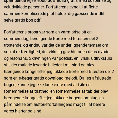
spændende rejse, epub download gratis med suspense og
veludviklede personer. Forfatterens evne til at flette
sammen komplicerede plot holder dig gæssende indtil
selve gratis bog pdf
Forfatterens prosa var som en varm brise på en
sommersdag, beroligende Borte med Blæsten del 2
trøstende, og endnu var det de underliggende temaer om
social retfærdighed, der virkelig gav historien dens dybde
og resonans. Skrivningen var poetisk, en lyrisk, udtryksfuld
stil, der malede levende billeder i mit sind og blev
hængende længe efter jeg lukkede Borte med Blæsten del 2
som en e-bøger gratis download melodi. Da jeg afsluttede
bogen, kunne jeg ikke lade være med at føle en
fornemmelse af tristhed, en fornemmelse af tab der blev
hængende længe efter jeg lukkede bogens omslag, en
påmindelse om historiefortællingens magt til at berøre
vores hjerter og sind.