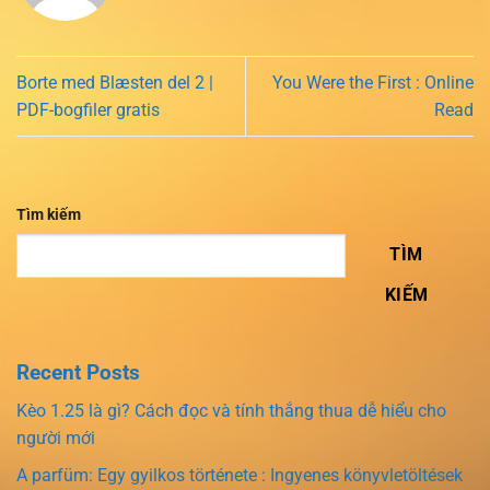
Borte med Blæsten del 2 |
You Were the First : Online
PDF-bogfiler gratis
Read
Tìm kiếm
TÌM
KIẾM
Recent Posts
Kèo 1.25 là gì? Cách đọc và tính thắng thua dễ hiểu cho
người mới
A parfüm: Egy gyilkos története : Ingyenes könyvletöltések