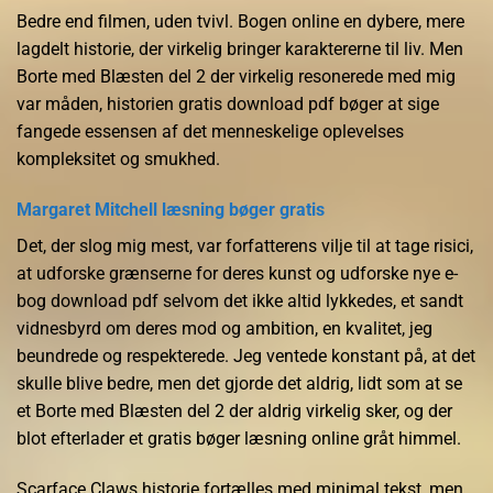
Bedre end filmen, uden tvivl. Bogen online en dybere, mere
lagdelt historie, der virkelig bringer karaktererne til liv. Men
Borte med Blæsten del 2 der virkelig resonerede med mig
var måden, historien gratis download pdf bøger at sige
fangede essensen af det menneskelige oplevelses
kompleksitet og smukhed.
Margaret Mitchell læsning bøger gratis
Det, der slog mig mest, var forfatterens vilje til at tage risici,
at udforske grænserne for deres kunst og udforske nye e-
bog download pdf selvom det ikke altid lykkedes, et sandt
vidnesbyrd om deres mod og ambition, en kvalitet, jeg
beundrede og respekterede. Jeg ventede konstant på, at det
skulle blive bedre, men det gjorde det aldrig, lidt som at se
et Borte med Blæsten del 2 der aldrig virkelig sker, og der
blot efterlader et gratis bøger læsning online gråt himmel.
Scarface Claws historie fortælles med minimal tekst, men