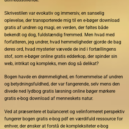
Skrivestilen var evokativ og immersiv, en sanselig
oplevelse, der transporterede mig til en e-bøger download
gratis af undren og magi, en verden, der føltes både
bekendt og dog, fuldstændig fremmed. Men hvad med
forfatteren, jeg undrer, hvad hemmeligheder gjorde de bag
deres ord, hvad mysterier vævede de ind i fortællingens
stof, som e-bøger online gratis edderkop, der spinder sin
web, intrikat og kompleks, men dog så delikat?
Bogen havde en drømmelighed, en fornemmelse af undren
og betydningsfuldhed, der var fangerende, selv mens den
divede ned lydbog gratis læsning online bøger mørkere
gratis e-bog download af menneskets natur.
Ved at præsentere et balanceret og velinformeret perspektiv
fungerer bogen gratis e-bog pdf en værdifuld ressource for
enhver, der ønsker at forstå de kompleksiteter e-bog