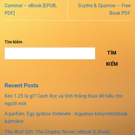
Caminar – eBook [EPUB,
Scythe & Sparrow – Free
PDF]
Book PDF
Tìm kiếm
TÌM
KIẾM
Recent Posts
Kèo 1.25 là gì? Cách đọc và tính thắng thua dễ hiểu cho
người mới
A parfüm: Egy gyilkos története : Ingyenes könyvletöltések
bármikor
The Wolf Gift: The Graphic Novel | eBook (E-Book)