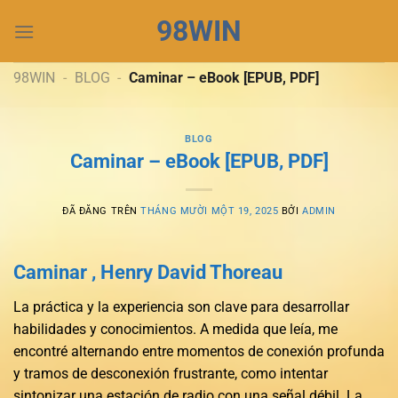
Chuyển
98WIN
đến
nội
dung
98WIN
-
BLOG
-
Caminar – eBook [EPUB, PDF]
BLOG
Caminar – eBook [EPUB, PDF]
ĐÃ ĐĂNG TRÊN
THÁNG MƯỜI MỘT 19, 2025
BỞI
ADMIN
Caminar , Henry David Thoreau
La práctica y la experiencia son clave para desarrollar
habilidades y conocimientos. A medida que leía, me
encontré alternando entre momentos de conexión profunda
y tramos de desconexión frustrante, como intentar
sintonizar una estación de radio con una señal débil. La