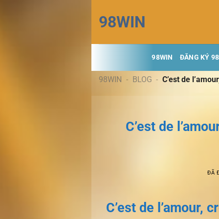
Chuyển
98WIN
đến
nội
dung
98WIN
ĐĂNG KÝ 9
98WIN
-
BLOG
-
C’est de l’amour
C’est de l’amou
ĐÃ 
C’est de l’amour, 