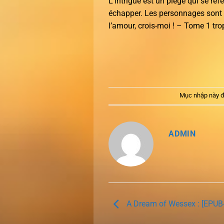
L’intrigue est un piège qui se ref
échapper. Les personnages sont d
l’amour, crois-moi ! – Tome 1 trop 
Mục nhập này đ
ADMIN
A Dream of Wessex : [EPUB