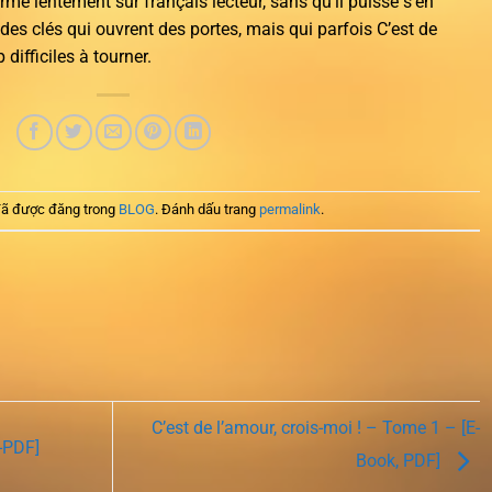
erme lentement sur français lecteur, sans qu’il puisse s’en
es clés qui ouvrent des portes, mais qui parfois C’est de
difficiles à tourner.
ã được đăng trong
BLOG
. Đánh dấu trang
permalink
.
C’est de l’amour, crois-moi ! – Tome 1 – [E-
-PDF]
Book, PDF]