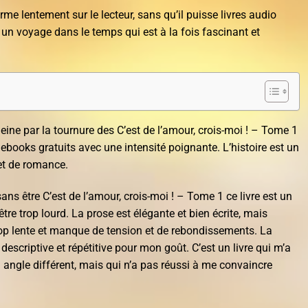
erme lentement sur le lecteur, sans qu’il puisse livres audio
un voyage dans le temps qui est à la fois fascinant et
leine par la tournure des C’est de l’amour, crois-moi ! – Tome 1
ebooks gratuits avec une intensité poignante. L’histoire est un
et de romance.
ans être C’est de l’amour, crois-moi ! – Tome 1 ce livre est un
tre trop lourd. La prose est élégante et bien écrite, mais
trop lente et manque de tension et de rebondissements. La
 descriptive et répétitive pour mon goût. C’est un livre qui m’a
 angle différent, mais qui n’a pas réussi à me convaincre