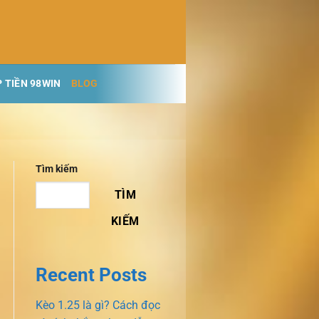
 TIỀN 98WIN
BLOG
Tìm kiếm
TÌM
KIẾM
Recent Posts
Kèo 1.25 là gì? Cách đọc