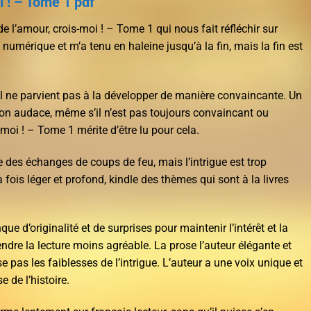
i ! – Tome 1 pdf
 de l’amour, crois-moi ! – Tome 1 qui nous fait réfléchir sur
numérique et m’a tenu en haleine jusqu’à la fin, mais la fin est
il ne parvient pas à la développer de manière convaincante. Un
 son audace, même s’il n’est pas toujours convaincant ou
s-moi ! – Tome 1 mérite d’être lu pour cela.
 des échanges de coups de feu, mais l’intrigue est trop
la fois léger et profond, kindle des thèmes qui sont à la livres
nque d’originalité et de surprises pour maintenir l’intérêt et la
rendre la lecture moins agréable. La prose l’auteur élégante et
 pas les faiblesses de l’intrigue. L’auteur a une voix unique et
e de l’histoire.