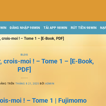
8WIN
ĐĂNG NHẬP 98WIN
TẢI APP 98WIN
RÚT TIỀN 98WIN
NẠP
, crois-moi ! – Tome 1 – [E-Book, PDF]
BLOG
r, crois-moi ! – Tome 1 – [E-Book,
PDF]
ĐĂNG TRÊN
THÁNG 8 21, 2025
BỞI
ADMIN
crois-moi ! – Tome 1 | Fujimomo