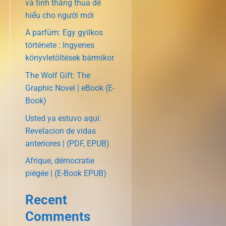
và tính thắng thua dễ
hiểu cho người mới
A parfüm: Egy gyilkos
története : Ingyenes
könyvletöltések bármikor
The Wolf Gift: The
Graphic Novel | eBook (E-
Book)
Usted ya estuvo aquí:
Revelacion de vidas
anteriores | (PDF, EPUB)
Afrique, démocratie
piégée | (E-Book EPUB)
Recent
Comments