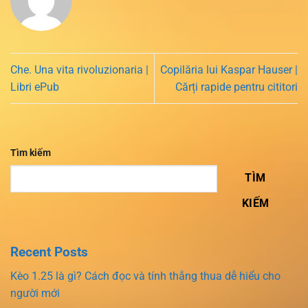
Che. Una vita rivoluzionaria |
Copilăria lui Kaspar Hauser |
Libri ePub
Cărți rapide pentru cititori
Tìm kiếm
TÌM
KIẾM
Recent Posts
Kèo 1.25 là gì? Cách đọc và tính thắng thua dễ hiểu cho
người mới