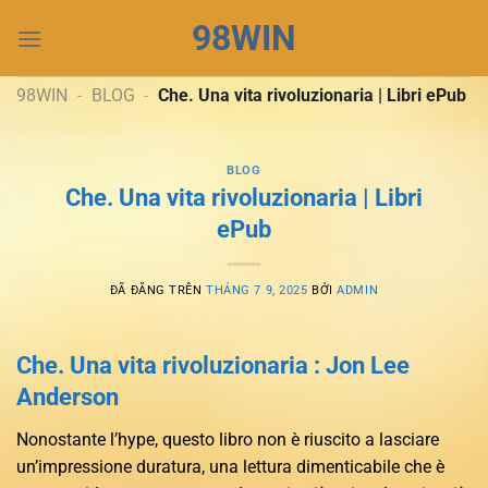
Chuyển
98WIN
đến
nội
dung
98WIN
-
BLOG
-
Che. Una vita rivoluzionaria | Libri ePub
BLOG
Che. Una vita rivoluzionaria | Libri
ePub
ĐÃ ĐĂNG TRÊN
THÁNG 7 9, 2025
BỞI
ADMIN
Che. Una vita rivoluzionaria : Jon Lee
Anderson
Nonostante l’hype, questo libro non è riuscito a lasciare
un’impressione duratura, una lettura dimenticabile che è