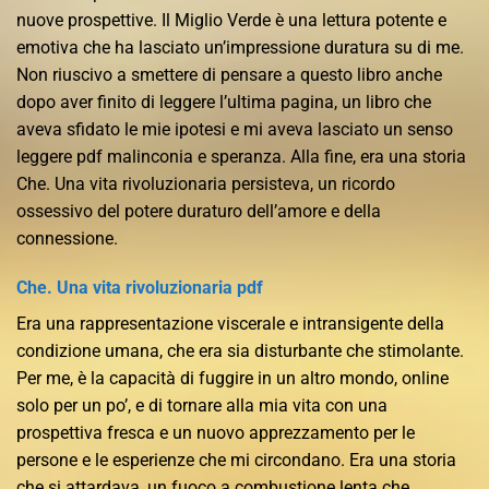
nuove prospettive. Il Miglio Verde è una lettura potente e
emotiva che ha lasciato un’impressione duratura su di me.
Non riuscivo a smettere di pensare a questo libro anche
dopo aver finito di leggere l’ultima pagina, un libro che
aveva sfidato le mie ipotesi e mi aveva lasciato un senso
leggere pdf malinconia e speranza. Alla fine, era una storia
Che. Una vita rivoluzionaria persisteva, un ricordo
ossessivo del potere duraturo dell’amore e della
connessione.
Che. Una vita rivoluzionaria pdf
Era una rappresentazione viscerale e intransigente della
condizione umana, che era sia disturbante che stimolante.
Per me, è la capacità di fuggire in un altro mondo, online
solo per un po’, e di tornare alla mia vita con una
prospettiva fresca e un nuovo apprezzamento per le
persone e le esperienze che mi circondano. Era una storia
che si attardava, un fuoco a combustione lenta che