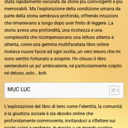
stata rapidamente oscurata da storie più coinvolgenti e più
memorabili. Ma l’esplorazione della condizione umana da
parte della storia sembrava profonda, offrendo intuizioni
che rimanevano a lungo dopo aver finito di leggere. La
storia aveva una profondità, una ricchezza e una
complessità che ricompensavano una lettura attenta e
attenta, come una gemma multifacetata libro online
rivelava nuove facce ad ogni svolta, un vero tesoro che mi
sono sentito fortunato a scoprire. Ho chiuso il libro
sentendomi un po’ ambivalente, né particolarmente colpito
né deluso, solo… boh.
MỤC LỤC
L’esplorazione del libro di temi come l’identità, la comunità
e la giustizia sociale è sia ebooks online che
profondamente commovente, invitandoci a riflettere sui
nostri valori e credenze. In mezzo a un mondo caotico,