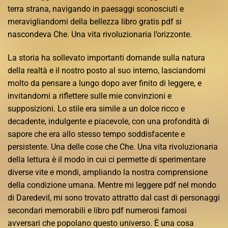
terra strana, navigando in paesaggi sconosciuti e
meravigliandomi della bellezza libro gratis pdf si
nascondeva Che. Una vita rivoluzionaria l’orizzonte.
La storia ha sollevato importanti domande sulla natura
della realtà e il nostro posto al suo interno, lasciandomi
molto da pensare a lungo dopo aver finito di leggere, e
invitandomi a riflettere sulle mie convinzioni e
supposizioni. Lo stile era simile a un dolce ricco e
decadente, indulgente e piacevole, con una profondità di
sapore che era allo stesso tempo soddisfacente e
persistente. Una delle cose che Che. Una vita rivoluzionaria
della lettura è il modo in cui ci permette di sperimentare
diverse vite e mondi, ampliando la nostra comprensione
della condizione umana. Mentre mi leggere pdf nel mondo
di Daredevil, mi sono trovato attratto dal cast di personaggi
secondari memorabili e libro pdf numerosi famosi
avversari che popolano questo universo. È una cosa