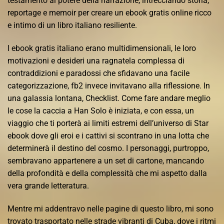
testamento al potere della narrazione, intrecciando storia,
reportage e memoir per creare un ebook gratis online ricco
e intimo di un libro italiano resiliente.
I ebook gratis italiano erano multidimensionali, le loro
motivazioni e desideri una ragnatela complessa di
contraddizioni e paradossi che sfidavano una facile
categorizzazione, fb2 invece invitavano alla riflessione. In
una galassia lontana, Checklist. Come fare andare meglio
le cose la caccia a Han Solo è iniziata, e con essa, un
viaggio che ti porterà ai limiti estremi dell’universo di Star
ebook dove gli eroi e i cattivi si scontrano in una lotta che
determinerà il destino del cosmo. I personaggi, purtroppo,
sembravano appartenere a un set di cartone, mancando
della profondità e della complessità che mi aspetto dalla
vera grande letteratura.
Mentre mi addentravo nelle pagine di questo libro, mi sono
trovato trasportato nelle strade vibranti di Cuba, dove i ritmi