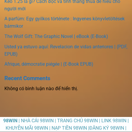
Kèo 1.25 là gì? Cách đọc và tính thắng thua dễ hiểu cho
người mới
A parfüm: Egy gyilkos története : Ingyenes könyvletöltések
bármikor
The Wolf Gift: The Graphic Novel | eBook (E-Book)
Usted ya estuvo aquí: Revelacion de vidas anteriores | (PDF,
EPUB)
Afrique, démocratie piégée | (E-Book EPUB)
Recent Comments
Không có bình luận nào để hiển thị.
98WIN
| NHÀ CÁI 98WIN | TRANG CHỦ 98WIN | LINK 98WIN |
KHUYỄN MÃI 98WIN | NẠP TIỀN 98WIN |ĐĂNG KÝ 98WIN |