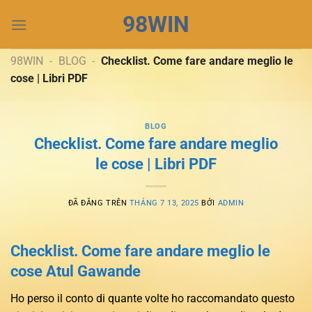
Chuyển
98WIN
đến
nội
dung
98WIN
-
BLOG
-
Checklist. Come fare andare meglio le
cose | Libri PDF
BLOG
Checklist. Come fare andare meglio
le cose | Libri PDF
ĐÃ ĐĂNG TRÊN
THÁNG 7 13, 2025
BỞI
ADMIN
Checklist. Come fare andare meglio le
cose Atul Gawande
Ho perso il conto di quante volte ho raccomandato questo