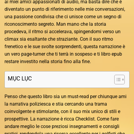
ai miei amici appassionati di audio, ma basta dire che è
diventato un punto di riferimento nelle mie conversazioni,
una passione condivisa che ci unisce come un segno di
riconoscimento segreto. Man mano che la storia
procedeva, il ritmo si accelerava, spingendomi verso un
climax sia esaltante che straziante. Con il suo ritmo
frenetico e le sue svolte sorprendenti, questa narrazione è
un vero page-turner che ti terrà in sospeso e ti libro epub
restare investito nella storia fino alla fine.
MỤC LỤC
Penso che questo libro sia un must-read per chiunque ami
la narrativa poliziesca e stia cercando una trama
coinvolgente e stimolante, con il suo mix unico di stili e
prospettive. La narrazione è ricca Checklist. Come fare
andare meglio le cose preziosi insegnamenti e consigli
pratici, rendendola una risorsa eccellente per i golfisti che