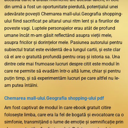
din urmă a fost un oportunitate pierdută, potențialul unei
adevărate povești Chemarea mall-ului.Geografia shopping-
ului fiind sacrificat pe altarul unui ritm lent și a firurilor de
poveste vagi. Luptele personajelor erau atât de profund
umane încât m-am găsit reflectând asupra vieții mele,
asupra fricilor și dorințelor mele. Pasiunea autorului pentru
subiectul tratat este evidentă de-a lungul cartii, și este clar
că el are o gratuită profundă pentru oraș și istoria sa. Una
dintre cele mai frumoase lucruri despre citit este modul în
care ne permite să evadăm într-o altă lume, chiar și pentru
puțin timp, și să experimentăm lucruri pe care altfel nu le-
am putea întâlni.
Chemarea mall-ului.Geografia shopping-ului pdf
Am fost captivat de modul în care ebook gratuit citire
folosește limba, care era la fel de bogată și evocatoare ca o
simfonie, transmițând o lume de emoție și semnificație prin