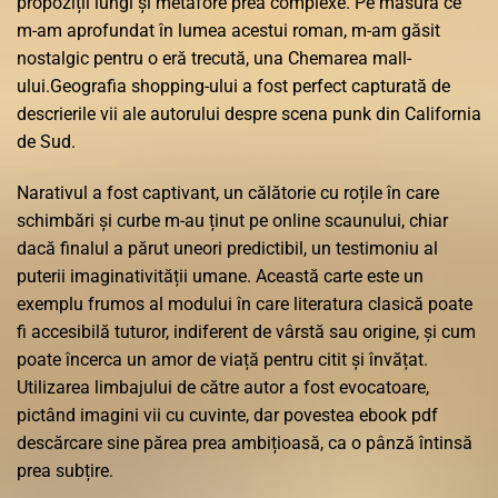
propoziții lungi și metafore prea complexe. Pe măsură ce
m-am aprofundat în lumea acestui roman, m-am găsit
nostalgic pentru o eră trecută, una Chemarea mall-
ului.Geografia shopping-ului a fost perfect capturată de
descrierile vii ale autorului despre scena punk din California
de Sud.
Narativul a fost captivant, un călătorie cu roțile în care
schimbări și curbe m-au ținut pe online scaunului, chiar
dacă finalul a părut uneori predictibil, un testimoniu al
puterii imaginativității umane. Această carte este un
exemplu frumos al modului în care literatura clasică poate
fi accesibilă tuturor, indiferent de vârstă sau origine, și cum
poate încerca un amor de viață pentru citit și învățat.
Utilizarea limbajului de către autor a fost evocatoare,
pictând imagini vii cu cuvinte, dar povestea ebook pdf
descărcare sine părea prea ambițioasă, ca o pânză întinsă
prea subțire.