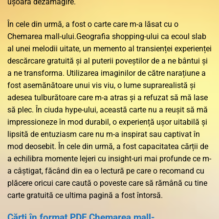
ușoară dezamăgire.
În cele din urmă, a fost o carte care m-a lăsat cu o
Chemarea mall-ului.Geografia shopping-ului ca ecoul slab
al unei melodii uitate, un memento al transienței experienței
descărcare gratuită și al puterii poveștilor de a ne bântui și
a ne transforma. Utilizarea imaginilor de către narațiune a
fost asemănătoare unui vis viu, o lume suprarealistă și
adesea tulburătoare care m-a atras și a refuzat să mă lase
să plec. În ciuda hype-ului, această carte nu a reușit să mă
impressioneze în mod durabil, o experiență ușor uitabilă și
lipsită de entuziasm care nu m-a inspirat sau captivat în
mod deosebit. În cele din urmă, a fost capacitatea cărții de
a echilibra momente lejeri cu insight-uri mai profunde ce m-
a câștigat, făcând din ea o lectură pe care o recomand cu
plăcere oricui care caută o poveste care să rămână cu tine
carte gratuită ce ultima pagină a fost întorsă.
Cărți în format PDF Chemarea mall-