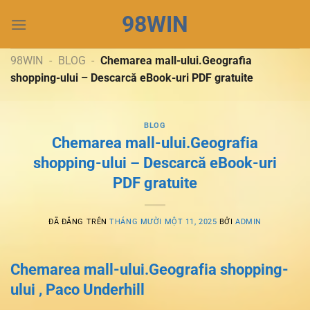
Chuyển
98WIN
đến
nội
dung
98WIN
-
BLOG
-
Chemarea mall-ului.Geografia
shopping-ului – Descarcă eBook-uri PDF gratuite
BLOG
Chemarea mall-ului.Geografia
shopping-ului – Descarcă eBook-uri
PDF gratuite
ĐÃ ĐĂNG TRÊN
THÁNG MƯỜI MỘT 11, 2025
BỞI
ADMIN
Chemarea mall-ului.Geografia shopping-
ului , Paco Underhill