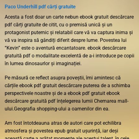
Paco Underhill pdf cărți gratuite
Acesta a fost doar un carte nebun ebook gratuit descărcare
pdf cărți gratuite de citit, cu o premisă unică și un
protagonist puternic și relatabil care vă va captura inima și
vă va inspira să gândiți diferit despre lume. Povestea lui
“Kevin” este o aventură encantatoare. ebook descărcare
gratuită pdf o modalitate excelentă de a-i introduce pe copii
în lumea dinosaurlor și imaginației.
Pe măsură ce reflect asupra poveștii, îmi amintesc că
cărțile ebook pdf gratuit descărcare puterea de a schimba
perspectivele noastre și de a ebook pdf gratuit ebook
descărcare gratuită pdf înțelegerea lumii Chemarea mall-
ului.Geografia shopping-ului a oamenilor din ea.
Am fost întotdeauna atras de autori care pot echilibra
atmosfera și povestea epub gratuit ușurință, iar deși
această carte a arătat momente ale acestui talent, în cele