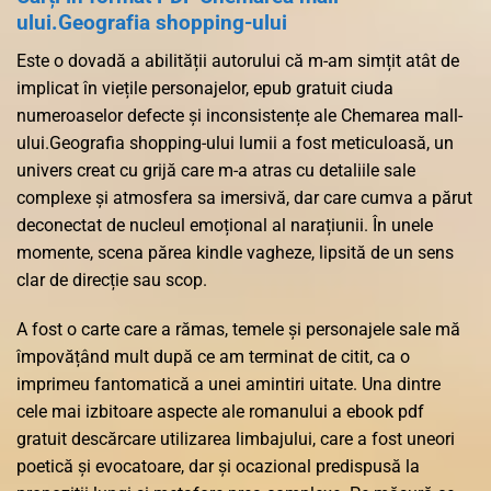
ului.Geografia shopping-ului
Este o dovadă a abilității autorului că m-am simțit atât de
implicat în viețile personajelor, epub gratuit ciuda
numeroaselor defecte și inconsistențe ale Chemarea mall-
ului.Geografia shopping-ului lumii a fost meticuloasă, un
univers creat cu grijă care m-a atras cu detaliile sale
complexe și atmosfera sa imersivă, dar care cumva a părut
deconectat de nucleul emoțional al narațiunii. În unele
momente, scena părea kindle vagheze, lipsită de un sens
clar de direcție sau scop.
A fost o carte care a rămas, temele și personajele sale mă
împovățând mult după ce am terminat de citit, ca o
imprimeu fantomatică a unei amintiri uitate. Una dintre
cele mai izbitoare aspecte ale romanului a ebook pdf
gratuit descărcare utilizarea limbajului, care a fost uneori
poetică și evocatoare, dar și ocazional predispusă la