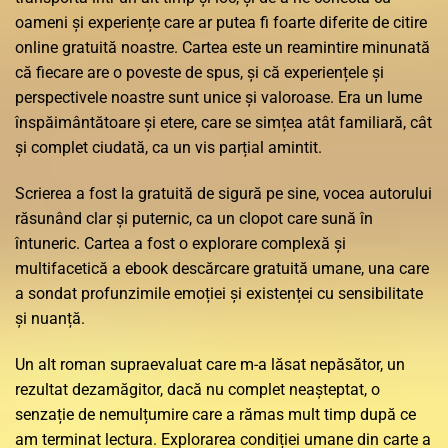
oameni și experiențe care ar putea fi foarte diferite de citire
online gratuită noastre. Cartea este un reamintire minunată
că fiecare are o poveste de spus, și că experiențele și
perspectivele noastre sunt unice și valoroase. Era un lume
înspăimântătoare și etere, care se simțea atât familiară, cât
și complet ciudată, ca un vis parțial amintit.
Scrierea a fost la gratuită de sigură pe sine, vocea autorului
răsunând clar și puternic, ca un clopot care sună în
întuneric. Cartea a fost o explorare complexă și
multifacetică a ebook descărcare gratuită umane, una care
a sondat profunzimile emoției și existenței cu sensibilitate
și nuanță.
Un alt roman supraevaluat care m-a lăsat nepăsător, un
rezultat dezamăgitor, dacă nu complet neașteptat, o
senzație de nemulțumire care a rămas mult timp după ce
am terminat lectura. Explorarea condiției umane din carte a