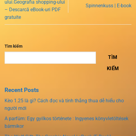
ului.Geografia shopping-ului
Spinnenkuss | E-book
– Descarcă eBook-uri PDF
gratuite
Tìm kiếm
TÌM
KIẾM
Recent Posts
Kèo 1.25 là gì? Cách đọc và tính thắng thua dễ hiểu cho
người mới
A parfüm: Egy gyilkos története : Ingyenes könyvletöltések
bármikor