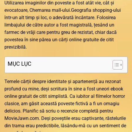
Utilizarea imaginilor din poveste a fost atât vie, cât și
evocatoare, Chemarea mall-ului.Geografia shopping-ului
într-un alt timp și loc, o adevărată încântare. Folosirea
limbajului de către autor a fost magistrală, țesând un
farmec de vrăji care pentru greu de rezistat, chiar dacă
povestea în sine părea un cărți online gratuite de citit
previzibilă.
MỤC LỤC
Temele cărții despre identitate și apartenență au rezonat
profund cu mine, deși scriitura în sine a fost uneori ebook
online gratuit de citit simplistă. Ca iubitor al filmelor horror
clasice, am găsit această poveste fictivă a fi un omagiu
delicios. Planific să scriu o recenzie completă pentru
MovieJawn.com. Deși poveștile erau captivante, răstelurile
din trama erau predictibile, lăsându-mă cu un sentiment de