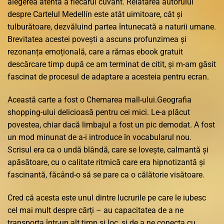
alegerea atentă a fiecărui cuvânt. Relatarea autorului
despre Cartelul Medellín este atât uimitoare, cât și
tulburătoare, dezvăluind partea întunecată a naturii umane.
Brevitatea acestei povești a ascuns profunzimea și
rezonanța emoțională, care a rămas ebook gratuit
descărcare timp după ce am terminat de citit, și m-am găsit
fascinat de procesul de adaptare a acesteia pentru ecran.
Această carte a fost o Chemarea mall-ului.Geografia
shopping-ului delicioasă pentru cei mici. Le-a plăcut
povestea, chiar dacă limbajul a fost un pic demodat. A fost
un mod minunat de a-i introduce în vocabularul nou.
Scrisul era ca o undă blândă, care se lovește, calmantă și
apăsătoare, cu o calitate ritmică care era hipnotizantă și
fascinantă, făcând-o să se pare ca o călătorie visătoare.
Cred că acesta este unul dintre lucrurile pe care le iubesc
cel mai mult despre cărți – au capacitatea de a ne
transporta într-un alt timp și loc, și de a ne conecta cu