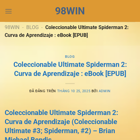
Chuyển
98WIN
đến
nội
dung
98WIN
-
BLOG
-
Coleccionable Ultimate Spiderman 2:
Curva de Aprendizaje : eBook [EPUB]
BLOG
Coleccionable Ultimate Spiderman 2:
Curva de Aprendizaje : eBook [EPUB]
ĐÃ ĐĂNG TRÊN
THÁNG 10 25, 2025
BỞI
ADMIN
Coleccionable Ultimate Spiderman 2:
Curva de Aprendizaje (Coleccionable
Ultimate #3; Spiderman, #2) – Brian
Michael Bendis