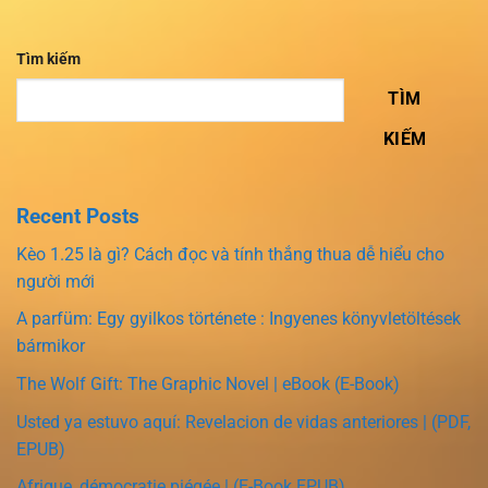
Tìm kiếm
TÌM
KIẾM
Recent Posts
Kèo 1.25 là gì? Cách đọc và tính thắng thua dễ hiểu cho
người mới
A parfüm: Egy gyilkos története : Ingyenes könyvletöltések
bármikor
The Wolf Gift: The Graphic Novel | eBook (E-Book)
Usted ya estuvo aquí: Revelacion de vidas anteriores | (PDF,
EPUB)
Afrique, démocratie piégée | (E-Book EPUB)