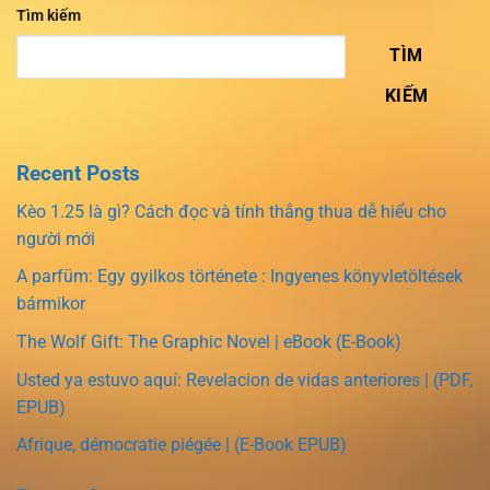
Tìm kiếm
TÌM
KIẾM
Recent Posts
Kèo 1.25 là gì? Cách đọc và tính thắng thua dễ hiểu cho
người mới
A parfüm: Egy gyilkos története : Ingyenes könyvletöltések
bármikor
The Wolf Gift: The Graphic Novel | eBook (E-Book)
Usted ya estuvo aquí: Revelacion de vidas anteriores | (PDF,
EPUB)
Afrique, démocratie piégée | (E-Book EPUB)