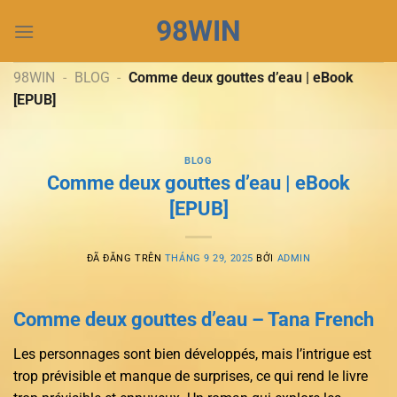
Chuyển
98WIN
đến
nội
dung
98WIN
-
BLOG
-
Comme deux gouttes d’eau | eBook
[EPUB]
BLOG
Comme deux gouttes d’eau | eBook
[EPUB]
ĐÃ ĐĂNG TRÊN
THÁNG 9 29, 2025
BỞI
ADMIN
Comme deux gouttes d’eau – Tana French
Les personnages sont bien développés, mais l’intrigue est
trop prévisible et manque de surprises, ce qui rend le livre