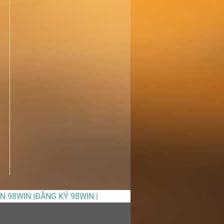
ỀN 98WIN |ĐĂNG KÝ 98WIN |