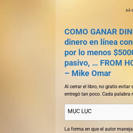
ĐÃ 
COMO GANAR DINE
dinero en línea co
por lo menos $500
pasivo, … FROM HO
– Mike Omar
Al cerrar el libro, no gratis evi
entregó tan poco. Cada palabra re
MỤC LỤC
La forma en que el autor maneja