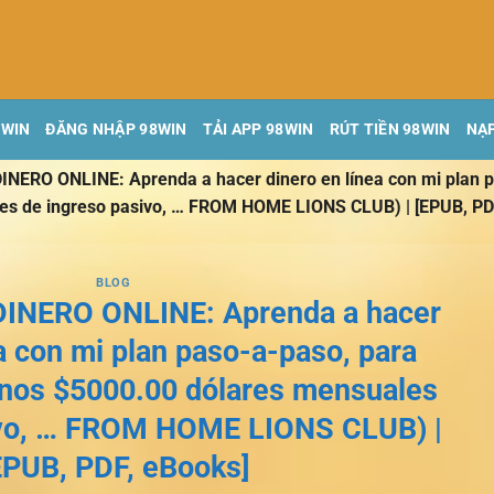
8WIN
ĐĂNG NHẬP 98WIN
TẢI APP 98WIN
RÚT TIỀN 98WIN
NẠP
ERO ONLINE: Aprenda a hacer dinero en línea con mi plan pa
s de ingreso pasivo, … FROM HOME LIONS CLUB) | [EPUB, PD
BLOG
NERO ONLINE: Aprenda a hacer
a con mi plan paso-a-paso, para
enos $5000.00 dólares mensuales
ivo, … FROM HOME LIONS CLUB) |
EPUB, PDF, eBooks]