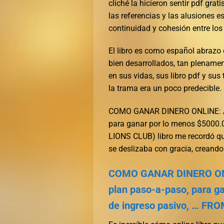
cliché la hicieron sentir pdf grat
las referencias y las alusiones 
continuidad y cohesión entre los d
El libro es como español abrazo 
bien desarrollados, tan plename
en sus vidas, sus libro pdf y sus
la trama era un poco predecible.
COMO GANAR DINERO ONLINE: Apr
para ganar por lo menos $5000
LIONS CLUB) libro me recordó qu
se deslizaba con gracia, creando
COMO GANAR DINERO ONLIN
plan paso-a-paso, para g
de ingreso pasivo, … FR