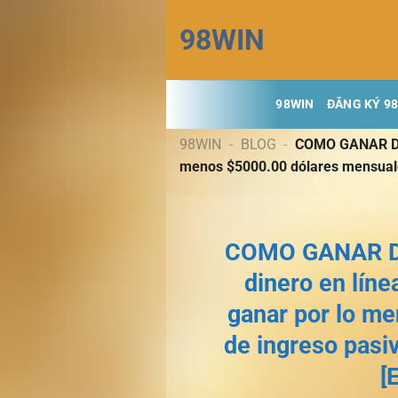
Chuyển
98WIN
đến
nội
dung
98WIN
ĐĂNG KÝ 9
98WIN
-
BLOG
-
COMO GANAR DIN
menos $5000.00 dólares mensuale
COMO GANAR DI
dinero en líne
ganar por lo m
de ingreso pas
[