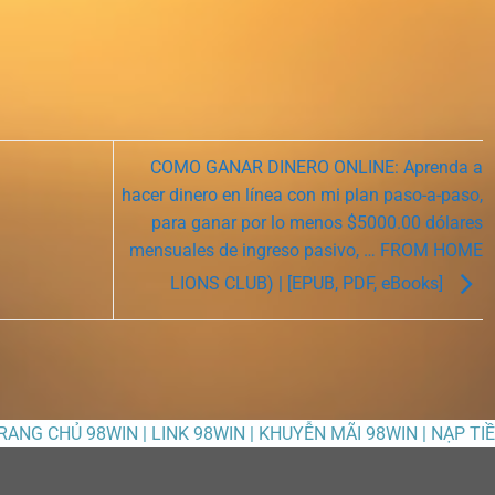
COMO GANAR DINERO ONLINE: Aprenda a
hacer dinero en línea con mi plan paso-a-paso,
para ganar por lo menos $5000.00 dólares
mensuales de ingreso pasivo, … FROM HOME
LIONS CLUB) | [EPUB, PDF, eBooks]
TRANG CHỦ 98WIN | LINK 98WIN | KHUYỄN MÃI 98WIN | NẠP TI