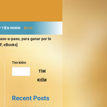
 TIỀN 98WIN
BLOG
so-a-paso, para ganar por lo
F, eBooks]
Tìm kiếm
TÌM
KIẾM
Recent Posts