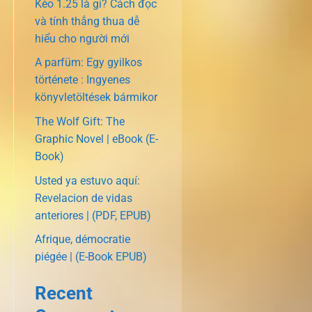
Kèo 1.25 là gì? Cách đọc
và tính thắng thua dễ
hiểu cho người mới
A parfüm: Egy gyilkos
története : Ingyenes
könyvletöltések bármikor
The Wolf Gift: The
Graphic Novel | eBook (E-
Book)
Usted ya estuvo aquí:
Revelacion de vidas
anteriores | (PDF, EPUB)
Afrique, démocratie
piégée | (E-Book EPUB)
Recent