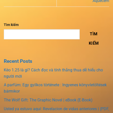
Aquecem
Tìm kiếm
TÌM
KIẾM
Recent Posts
Kèo 1.25 là gì? Cách đọc và tính thắng thua dễ hiểu cho
người mới
A parfüm: Egy gyilkos története : Ingyenes könyvletöltések
bármikor
The Wolf Gift: The Graphic Novel | eBook (E-Book)
Usted ya estuvo aquí: Revelacion de vidas anteriores | (PDF,