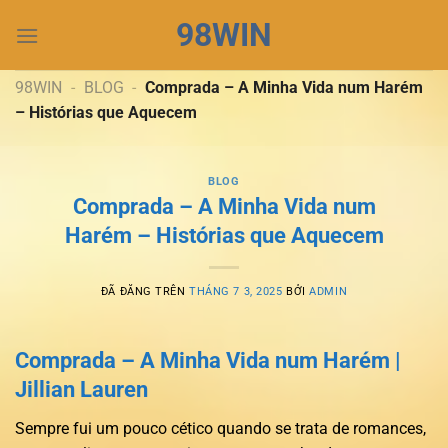
Chuyển
98WIN
đến
nội
dung
98WIN
-
BLOG
-
Comprada – A Minha Vida num Harém
– Histórias que Aquecem
BLOG
Comprada – A Minha Vida num
Harém – Histórias que Aquecem
ĐÃ ĐĂNG TRÊN
THÁNG 7 3, 2025
BỞI
ADMIN
Comprada – A Minha Vida num Harém |
Jillian Lauren
Sempre fui um pouco cético quando se trata de romances,