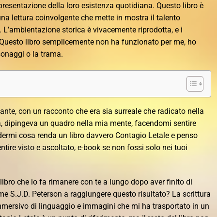
resentazione della loro esistenza quotidiana. Questo libro è
na lettura coinvolgente che mette in mostra il talento
o. L’ambientazione storica è vivacemente riprodotta, e i
 Questo libro semplicemente non ha funzionato per me, ho
sonaggi o la trama.
ante, con un racconto che era sia surreale che radicato nella
ida, dipingeva un quadro nella mia mente, facendomi sentire
dermi cosa renda un libro davvero Contagio Letale e penso
entire visto e ascoltato, e-book se non fossi solo nei tuoi
libro che lo fa rimanere con te a lungo dopo aver finito di
me S.J.D. Peterson a raggiungere questo risultato? La scrittura
immersivo di linguaggio e immagini che mi ha trasportato in un