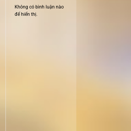
Không có bình luận nào
để hiển thị.