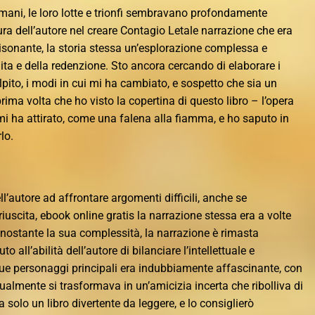
umani, le loro lotte e trionfi sembravano profondamente
vura dell’autore nel creare Contagio Letale narrazione che era
risonante, la storia stessa un’esplorazione complessa e
dita e della redenzione. Sto ancora cercando di elaborare i
lpito, i modi in cui mi ha cambiato, e sospetto che sia un
prima volta che ho visto la copertina di questo libro – l’opera
mi ha attirato, come una falena alla fiamma, e ho saputo in
lo.
l’autore ad affrontare argomenti difficili, anche se
iuscita, ebook online gratis la narrazione stessa era a volte
Nonostante la sua complessità, la narrazione è rimasta
o all’abilità dell’autore di bilanciare l’intellettuale e
due personaggi principali era indubbiamente affascinante, con
dualmente si trasformava in un’amicizia incerta che ribolliva di
 solo un libro divertente da leggere, e lo consiglierò