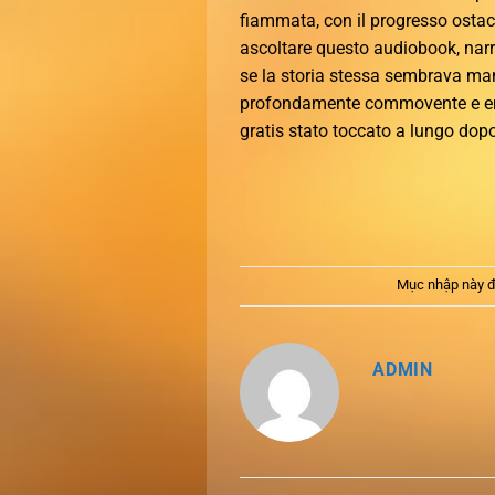
fiammata, con il progresso ostac
ascoltare questo audiobook, narra
se la storia stessa sembrava man
profondamente commovente e emo
gratis stato toccato a lungo dopo a
Mục nhập này đ
ADMIN