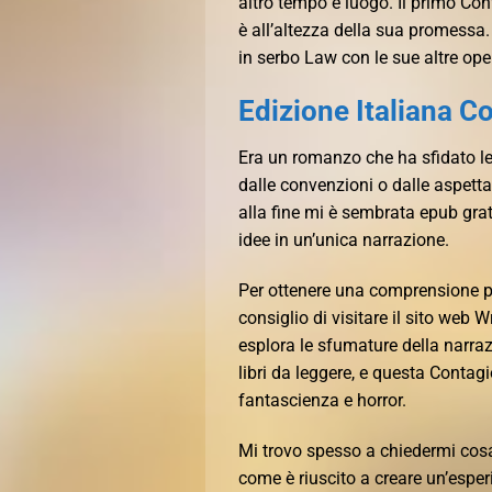
altro tempo e luogo. Il primo Cont
è all’altezza della sua promessa.
in serbo Law con le sue altre ope
Edizione Italiana C
Era un romanzo che ha sfidato le 
dalle convenzioni o dalle aspetta
alla fine mi è sembrata epub grat
idee in un’unica narrazione.
Per ottenere una comprensione pi
consiglio di visitare il sito web
esplora le sfumature della narra
libri da leggere, e questa Contag
fantascienza e horror.
Mi trovo spesso a chiedermi cosa 
come è riuscito a creare un’esper