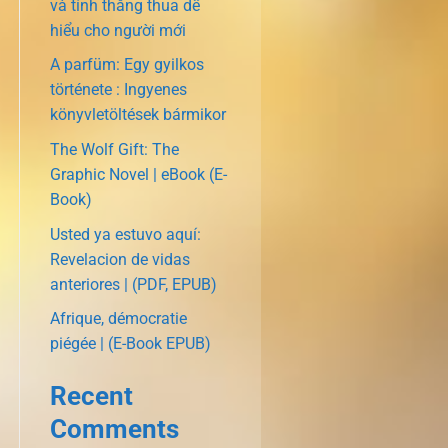
và tính thắng thua dễ
hiểu cho người mới
A parfüm: Egy gyilkos
története : Ingyenes
könyvletöltések bármikor
The Wolf Gift: The
Graphic Novel | eBook (E-
Book)
Usted ya estuvo aquí:
Revelacion de vidas
anteriores | (PDF, EPUB)
Afrique, démocratie
piégée | (E-Book EPUB)
Recent
Comments