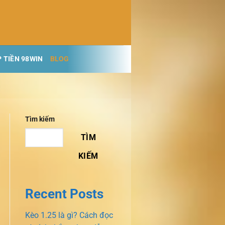
 TIỀN 98WIN
BLOG
Tìm kiếm
TÌM
KIẾM
Recent Posts
Kèo 1.25 là gì? Cách đọc