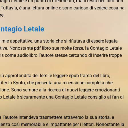
agio Letale è un punto di riferimento, ma il resto del libro non
 Tuttavia, è una lettura online e sono curioso di vedere cosa ha
re.
ontagio Letale
mie aspettative, una storia che si rifiutava di essere legata
tive. Nonostante pdf libro sue molte forze, la Contagio Letale
is come audiolibro l’autore stesse cercando di inserire troppe
ù approfondita dei temi e leggere epub trama del libro,
 Writer In Kyoto, che presenta una recensione completa che
zione. Sono sempre alla ricerca di nuovi leggere emozionanti
io Letale è sicuramente una Contagio Letale consiglio ai fan di
l’autore intendeva trasmettere attraverso la sua storia, e
ienza così memorabile e impattante per i lettori. Nonostante la