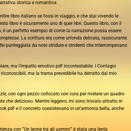
rrativa storica e romantica.
tire libro italiano se fossi in viaggio, e che stai vivendo le
to libro è sicuramente uno di quei libri. Questo libro, con il
, è un perfetto esempio di come la narrazione possa essere
omplesse. La scrittura era come un’onda delicata, rassicurante
lte punteggiata da note stridule e stridenti che interrompevano
golare, ma l’impatto emotivo pdf incontestabile. I Contagio
riconoscibili, ma la trama prevedibile ha detratto dal mio
zle, con ogni pezzo collocato con cura per rivelare un quadro
e che delizioso. Mentre leggevo, mi sono trovato attratto in
ok pdf e il concreto coesistevano in un’armonia bella, anche
enza con “Un leone tra gli uomini” è stata una lenta