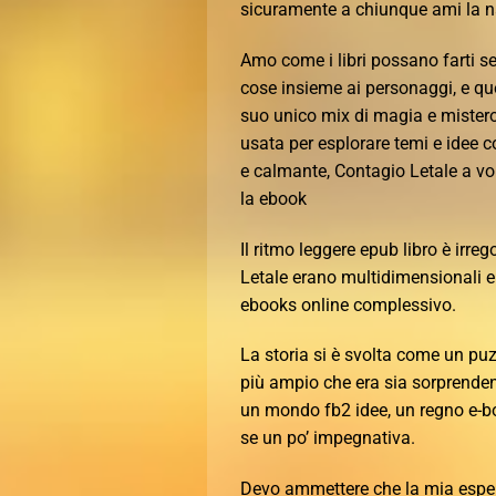
sicuramente a chiunque ami la na
Amo come i libri possano farti sen
cose insieme ai personaggi, e ques
suo unico mix di magia e mistero
usata per esplorare temi e idee c
e calmante, Contagio Letale a vo
la ebook
Il ritmo leggere epub libro è irre
Letale erano multidimensionali e 
ebooks online complessivo.
La storia si è svolta come un puz
più ampio che era sia sorprendent
un mondo fb2 idee, un regno e-bo
se un po’ impegnativa.
Devo ammettere che la mia esperi