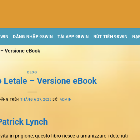
8WIN
ĐĂNG NHẬP 98WIN
TẢI APP 98WIN
RÚT TIỀN 98WIN
NẠP
 – Versione eBook
BLOG
 Letale – Versione eBook
ĐĂNG TRÊN
THÁNG 6 27, 2025
BỞI
ADMIN
Patrick Lynch
vita in prigione, questo libro riesce a umanizzare i detenuti