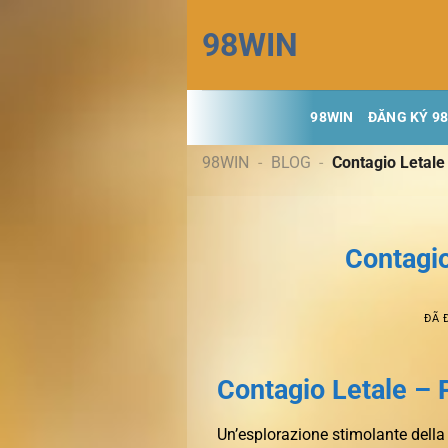
Chuyển
98WIN
đến
nội
dung
98WIN
ĐĂNG KÝ 9
98WIN
-
BLOG
-
Contagio Letale
Contagio
ĐÃ 
Contagio Letale – 
Un’esplorazione stimolante della 