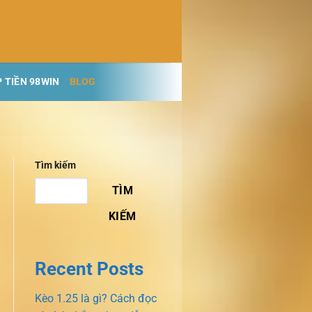
 TIỀN 98WIN
BLOG
Tìm kiếm
TÌM
KIẾM
Recent Posts
Kèo 1.25 là gì? Cách đọc