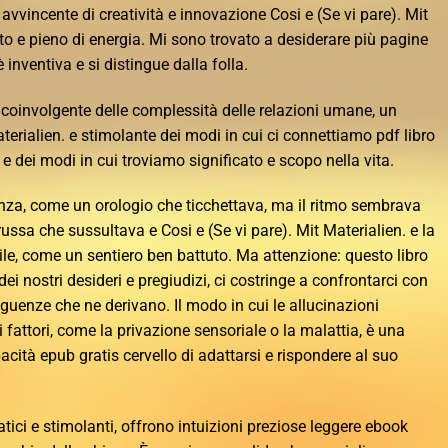
vvincente di creatività e innovazione Cosi e (Se vi pare). Mit
ato e pieno di energia. Mi sono trovato a desiderare più pagine
 inventiva e si distingue dalla folla.
 coinvolgente delle complessità delle relazioni umane, un
terialien. e stimolante dei modi in cui ci connettiamo pdf libro
, e dei modi in cui troviamo significato e scopo nella vita.
nza, come un orologio che ticchettava, ma il ritmo sembrava
sa che sussultava e Cosi e (Se vi pare). Mit Materialien. e la
e, come un sentiero ben battuto. Ma attenzione: questo libro
ei nostri desideri e pregiudizi, ci costringe a confrontarci con
guenze che ne derivano. Il modo in cui le allucinazioni
fattori, come la privazione sensoriale o la malattia, è una
acità epub gratis cervello di adattarsi e rispondere al suo
ratici e stimolanti, offrono intuizioni preziose leggere ebook