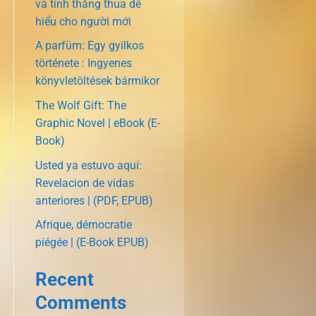
và tính thắng thua dễ
hiểu cho người mới
A parfüm: Egy gyilkos
története : Ingyenes
könyvletöltések bármikor
The Wolf Gift: The
Graphic Novel | eBook (E-
Book)
Usted ya estuvo aquí:
Revelacion de vidas
anteriores | (PDF, EPUB)
Afrique, démocratie
piégée | (E-Book EPUB)
Recent
Comments