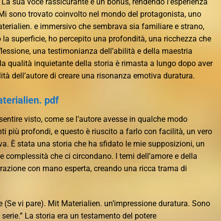
. La sua voce rassicurante è un bonus, rendendo l’esperienza
 Mi sono trovato coinvolto nel mondo del protagonista, uno
aterialien. e immersivo che sembrava sia familiare e strano,
a superficie, ho percepito una profondità, una ricchezza che
riflessione, una testimonianza dell’abilità e della maestria
a qualità inquietante della storia è rimasta a lungo dopo aver
bilità dell’autore di creare una risonanza emotiva duratura.
terialien. pdf
 sentire visto, come se l’autore avesse in qualche modo
ti più profondi, e questo è riuscito a farlo con facilità, un vero
va. È stata una storia che ha sfidato le mie supposizioni, un
 complessità che ci circondano. I temi dell’amore e della
narrazione con mano esperta, creando una ricca trama di
e (Se vi pare). Mit Materialien. un’impressione duratura. Sono
a serie.” La storia era un testamento del potere