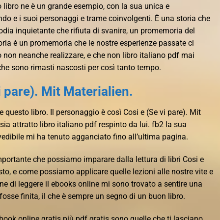
o libro ne è un grande esempio, con la sua unica e
o e i suoi personaggi e trame coinvolgenti. È una storia che
dia inquietante che rifiuta di svanire, un promemoria del
toria è un promemoria che le nostre esperienze passate ci
on neanche realizzare, e che non libro italiano pdf mai
i che sono rimasti nascosti per così tanto tempo.
 pare). Mit Materialien.
 questo libro. Il personaggio è così Cosi e (Se vi pare). Mit
ia attratto libro italiano pdf respinto da lui. fb2 la sua
edibile mi ha tenuto agganciato fino all’ultima pagina.
portante che possiamo imparare dalla lettura di libri Cosi e
sto, e come possiamo applicare quelle lezioni alle nostre vite e
e di leggere il ebooks online mi sono trovato a sentire una
a fosse finita, il che è sempre un segno di un buon libro.
ook online gratis più pdf gratis sono quelle che ti lasciano