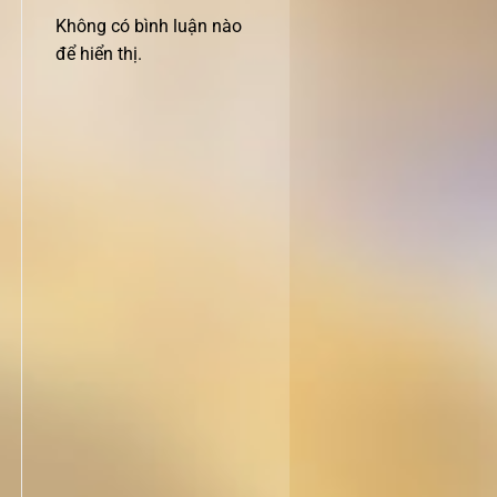
Không có bình luận nào
để hiển thị.