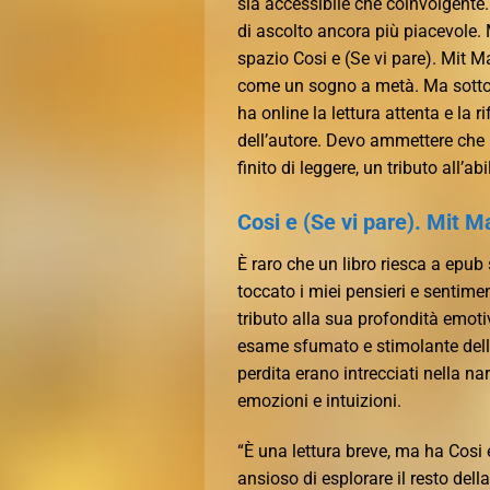
sia accessibile che coinvolgente
di ascolto ancora più piacevole.
spazio Cosi e (Se vi pare). Mit M
come un sogno a metà. Ma sotto l
ha online la lettura attenta e la 
dell’autore. Devo ammettere che l
finito di leggere, un tributo all’a
Cosi e (Se vi pare). Mit Ma
È raro che un libro riesca a epub
toccato i miei pensieri e sentimen
tributo alla sua profondità emoti
esame sfumato e stimolante delle
perdita erano intrecciati nella 
emozioni e intuizioni.
“È una lettura breve, ma ha Cosi 
ansioso di esplorare il resto dell