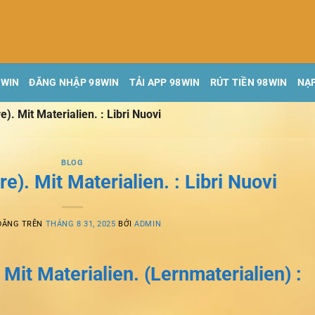
8WIN
ĐĂNG NHẬP 98WIN
TẢI APP 98WIN
RÚT TIỀN 98WIN
NẠP
e). Mit Materialien. : Libri Nuovi
BLOG
re). Mit Materialien. : Libri Nuovi
ĐĂNG TRÊN
THÁNG 8 31, 2025
BỞI
ADMIN
. Mit Materialien. (Lernmaterialien) :