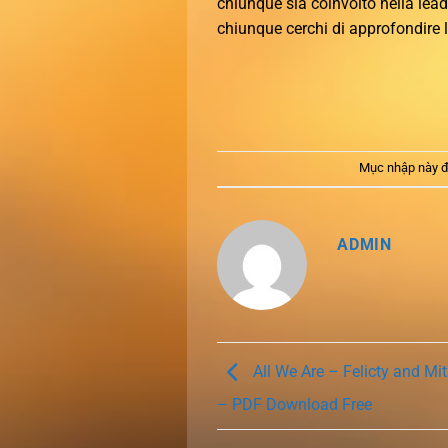
chiunque sia coinvolto nella lead
chiunque cerchi di approfondire 
Mục nhập này đ
ADMIN
All We Are – Felicty and Mi
– PDF Download Free