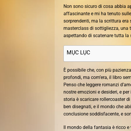
Non sono sicuro di cosa abbia ap
affascinante e mi ha tenuto sulle 
sorprendenti, ma la scrittura era 
masterclass di sottigliezza, una t
aspettando di scatenare tutta la s
MỤC LỤC
È possibile che, con più pazienza 
profondi, ma com’era, il libro se
Penso che leggere romanzi d’amo
nostre emozioni e desideri, e per
storia è scaricare rollercoaster 
ben disegnati, e il mondo che abi
conclusione soddisfacente, e son
Il mondo della fantasia è ricco e v