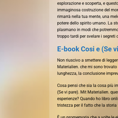
esplorazione e scoperta, e quest
immaginosa costruzione del mond
rimarrà nella tua mente, una melo
potere dello spirito umano. La s
plasmano in modi che potremmo n
troppo tardi per svelare i segret
E-book Cosi e (Se vi
Non riuscivo a smettere di leggere
Materialien. che mi sono trovato s
lunghezza, la conclusione imprev
Cosa pensi che sia la cosa più im
(Se vi pare). Mit Materialien. que
esperienze? Quando ho libro onlin
tristezza per il fatto che la stori
È un promemoria che a volte le eb