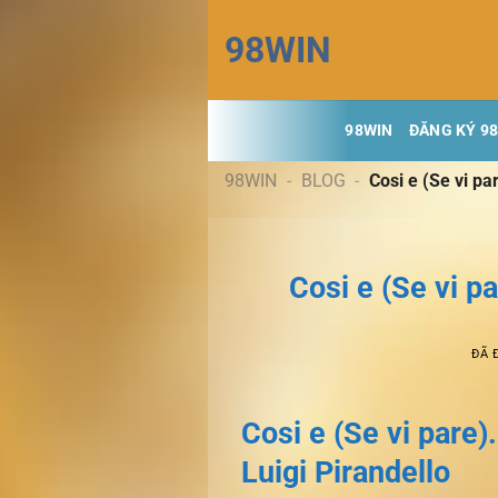
Chuyển
98WIN
đến
nội
dung
98WIN
ĐĂNG KÝ 9
98WIN
-
BLOG
-
Cosi e (Se vi par
Cosi e (Se vi pa
ĐÃ 
Cosi e (Se vi pare)
Luigi Pirandello