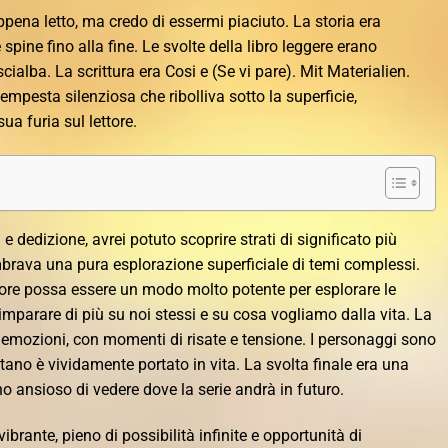
pena letto, ma credo di essermi piaciuto. La storia era
spine fino alla fine. Le svolte della libro leggere erano
scialba. La scrittura era Cosi e (Se vi pare). Mit Materialien.
empesta silenziosa che ribolliva sotto la superficie,
ua furia sul lettore.
e dedizione, avrei potuto scoprire strati di significato più
mbrava una pura esplorazione superficiale di temi complessi.
re possa essere un modo molto potente per esplorare le
 imparare di più su noi stessi e su cosa vogliamo dalla vita. La
di emozioni, con momenti di risate e tensione. I personaggi sono
tano è vividamente portato in vita. La svolta finale era una
o ansioso di vedere dove la serie andrà in futuro.
ibrante, pieno di possibilità infinite e opportunità di