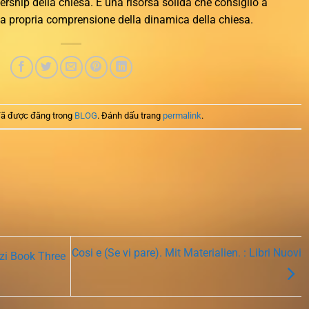
ership della chiesa. È una risorsa solida che consiglio a
la propria comprensione della dinamica della chiesa.
ã được đăng trong
BLOG
. Đánh dấu trang
permalink
.
Cosi e (Se vi pare). Mit Materialien. : Libri Nuovi
tzi Book Three