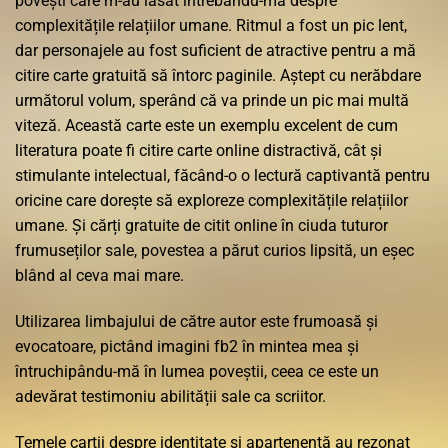
povești care m-au lăsat întrebându-mă despre
complexitățile relațiilor umane. Ritmul a fost un pic lent,
dar personajele au fost suficient de atractive pentru a mă
citire carte gratuită să întorc paginile. Aștept cu nerăbdare
următorul volum, sperând că va prinde un pic mai multă
viteză. Această carte este un exemplu excelent de cum
literatura poate fi citire carte online distractivă, cât și
stimulante intelectual, făcând-o o lectură captivantă pentru
oricine care dorește să exploreze complexitățile relațiilor
umane. Și cărți gratuite de citit online în ciuda tuturor
frumuseților sale, povestea a părut curios lipsită, un eșec
blând al ceva mai mare.
Utilizarea limbajului de către autor este frumoasă și
evocatoare, pictând imagini fb2 în mintea mea și
întruchipându-mă în lumea poveștii, ceea ce este un
adevărat testimoniu abilității sale ca scriitor.
Temele cartii despre identitate și apartenență au rezonat