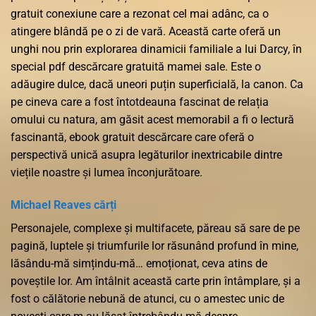
gratuit conexiune care a rezonat cel mai adânc, ca o
atingere blândă pe o zi de vară. Această carte oferă un
unghi nou prin explorarea dinamicii familiale a lui Darcy, în
special pdf descărcare gratuită mamei sale. Este o
adăugire dulce, dacă uneori puțin superficială, la canon. Ca
pe cineva care a fost întotdeauna fascinat de relația
omului cu natura, am găsit acest memorabil a fi o lectură
fascinantă, ebook gratuit descărcare care oferă o
perspectivă unică asupra legăturilor inextricabile dintre
viețile noastre și lumea înconjurătoare.
Michael Reaves cărți
Personajele, complexe și multifacete, păreau să sare de pe
pagină, luptele și triumfurile lor răsunând profund în mine,
lăsându-mă simțindu-mă… emoționat, ceva atins de
poveștile lor. Am întâlnit această carte prin întâmplare, și a
fost o călătorie nebună de atunci, cu o amestec unic de