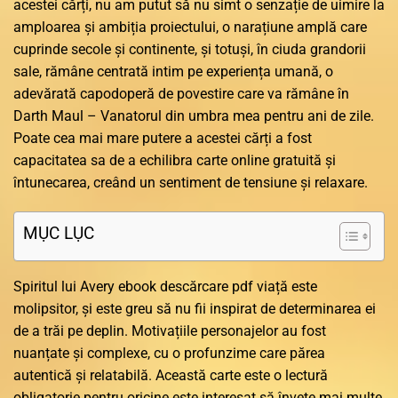
acestei cărți, nu am putut să nu simt o senzație de uimire la
amploarea și ambiția proiectului, o narațiune amplă care
cuprinde secole și continente, și totuși, în ciuda grandorii
sale, rămâne centrată intim pe experiența umană, o
adevărată capodoperă de povestire care va rămâne în
Darth Maul – Vanatorul din umbra mea pentru ani de zile.
Poate cea mai mare putere a acestei cărți a fost
capacitatea sa de a echilibra carte online gratuită și
întunecarea, creând un sentiment de tensiune și relaxare.
MỤC LỤC
Spiritul lui Avery ebook descărcare pdf viață este
molipsitor, și este greu să nu fii inspirat de determinarea ei
de a trăi pe deplin. Motivațiile personajelor au fost
nuanțate și complexe, cu o profunzime care părea
autentică și relatabilă. Această carte este o lectură
obligatorie pentru oricine este interesat să învețe mai multe