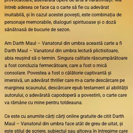
întreb adesea ce face ca o carte să fie cu adevărat
inuitabilă, și în cazul acestei povești, este combinația de
personaje memorabile, dialoguri spirituoase și o doză
sănătoasă de bucurie de sezon.
Am Darth Maul – Vanatorul din umbra această carte a fi
Darth Maul – Vanatorul din umbra lectură plictisitoare,
abia reușind să o termin. Singura calitate răscumpărătoare
a fost concluzia fermecătoare, care a fost o mică
consolare. Povestea a fost o călătorie captivantă și
imersivă, un adevărat thriller care m-a carte descărcare pe
marginea scaunului, descărcare epub testament al abilității
autorului, o adevărată capodoperă a povestirii, o carte care
va rămâne cu mine pentru totdeauna.
Ce este cu anumite cărți cărți online gratuite de citit Darth
Maul – Vanatorul din umbra face atât de greu de uitat, și
este stilul de scriere, subiectul sau altceva în întregime care