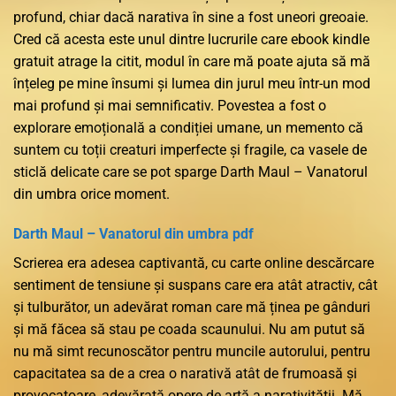
profund, chiar dacă narativa în sine a fost uneori greoaie.
Cred că acesta este unul dintre lucrurile care ebook kindle
gratuit atrage la citit, modul în care mă poate ajuta să mă
înțeleg pe mine însumi și lumea din jurul meu într-un mod
mai profund și mai semnificativ. Povestea a fost o
explorare emoțională a condiției umane, un memento că
suntem cu toții creaturi imperfecte și fragile, ca vasele de
sticlă delicate care se pot sparge Darth Maul – Vanatorul
din umbra orice moment.
Darth Maul – Vanatorul din umbra pdf
Scrierea era adesea captivantă, cu carte online descărcare
sentiment de tensiune și suspans care era atât atractiv, cât
și tulburător, un adevărat roman care mă ținea pe gânduri
și mă făcea să stau pe coada scaunului. Nu am putut să
nu mă simt recunoscător pentru muncile autorului, pentru
capacitatea sa de a crea o narativă atât de frumoasă și
provocatoare, adevărată opere de artă a narativității. Mă