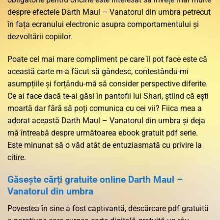
despre efectele Darth Maul – Vanatorul din umbra petrecut
în fața ecranului electronic asupra comportamentului și
dezvoltării copiilor.
Poate cel mai mare compliment pe care îl pot face este că
această carte m-a făcut să gândesc, contestându-mi
asumpțiile și forțându-mă să consider perspective diferite.
Ce ai face dacă te-ai găsi în pantofii lui Shari, știind că ești
moartă dar fără să poți comunica cu cei vii? Fiica mea a
adorat această Darth Maul – Vanatorul din umbra și deja
mă întreabă despre următoarea ebook gratuit pdf serie.
Este minunat să o văd atât de entuziasmată cu privire la
citire.
Găsește cărți gratuite online Darth Maul –
Vanatorul din umbra
Povestea în sine a fost captivantă, descărcare pdf gratuită