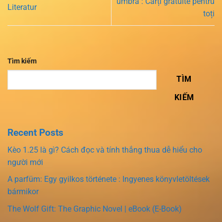
umbra : Cărți gratuite pentru
Literatur
toți
Tìm kiếm
TÌM
KIẾM
Recent Posts
Kèo 1.25 là gì? Cách đọc và tính thắng thua dễ hiểu cho
người mới
A parfüm: Egy gyilkos története : Ingyenes könyvletöltések
bármikor
The Wolf Gift: The Graphic Novel | eBook (E-Book)