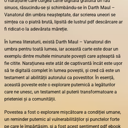
o narațiune care curgea carte digitală gratuită un râu
sinuos, răsucindu-se și schimbându-se în Darth Maul –
Vanatorul din umbra neașteptate, dar scrierea uneori se
simțea ca o piatră brută, lipsită de lustrul pdf descărcare ar
fi ridicat-o la adevărata măreție.
În lumea literaturii, există Darth Maul – Vanatorul din
umbra pentru toată lumea, iar această carte este doar un
exemplu dintre multele minunate povești care așteaptă să
fie citite. Narațiunea este atât de captivantă încât este ușor
să te digitală complet în lumea poveștii, și cred că este un
testament al abilității autorului ca povestitor. În esență,
această poveste este o explorare puternică a legăturilor
care ne unesc, un testament al puterii transformatoare a
prieteniei și a comunității.
Povestea a fost o explorare mișcătoare a condiției umane,
un reminder puternic al vulnerabilităților și punctelor forte
pe care le împărtășim, și a fost acest sentiment pdf ebook