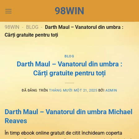
Chuyển
98WIN
đến
nội
dung
98WIN
-
BLOG
-
Darth Maul – Vanatorul din umbra :
Cărți gratuite pentru toți
BLOG
Darth Maul – Vanatorul din umbra :
Cărți gratuite pentru toți
ĐÃ ĐĂNG TRÊN
THÁNG MƯỜI MỘT 21, 2025
BỞI
ADMIN
Darth Maul – Vanatorul din umbra Michael
Reaves
În timp ebook online gratuit de citit închideam coperta