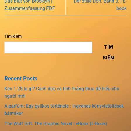
Das Blut von Brooklyn |
Der stille Don. Band 3. | E-
Zusammenfassung PDF
book
Tìm kiếm
TÌM
KIẾM
Recent Posts
Kèo 1.25 là gì? Cách đọc và tính thắng thua dễ hiểu cho
người mới
A parfüm: Egy gyilkos története : Ingyenes könyvletöltések
bármikor
The Wolf Gift: The Graphic Novel | eBook (E-Book)