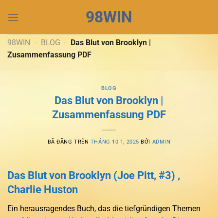
Chuyển
98WIN
đến
nội
dung
98WIN
-
BLOG
-
Das Blut von Brooklyn |
Zusammenfassung PDF
BLOG
Das Blut von Brooklyn |
Zusammenfassung PDF
ĐÃ ĐĂNG TRÊN
THÁNG 10 1, 2025
BỞI
ADMIN
Das Blut von Brooklyn (Joe Pitt, #3) ,
Charlie Huston
Ein herausragendes Buch, das die tiefgründigen Themen