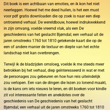
Dit boek is een achtbaan van emoties, en ik kon het niet
neerleggen. Hoewel het me deed huilen, is het een must
voor pdf gratis downloaden die op zoek is naar een diep
ontroerend verhaal. De wereldbouw, hoewel indrukwekkend
in zijn omvang, voelde vreemd vlak, als een De
geschiedenis van het geslacht Bjørndal; een verhaal uit de
jaren omstreeks 1760 tot 1810 getekende kaart die op de
een of andere manier de textuur en diepte van het echte
landschap niet kan overbrengen.
Terwijl ik de bladzijden omsloeg, voelde ik me steeds meer
betrokken bij het verhaal, diep geïnteresseerd in wat er met
de personages zou gebeuren en hoe hun reis uiteindelijk
zou verlopen. Een van de dingen die lezen zo lonend maakt,
is de kans om iets nieuws te leren, en dit boeken voor kindle
zit vol interessante feiten en anekdotes over de
geschiedenis van De geschiedenis van het geslacht
Bjørndal; een verhaal uit de jaren omstreeks 1760 tot 1810