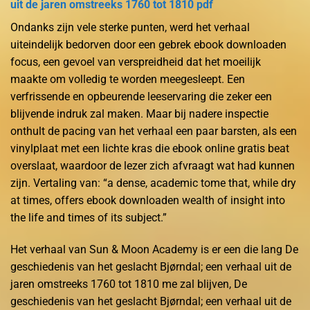
uit de jaren omstreeks 1760 tot 1810 pdf
Ondanks zijn vele sterke punten, werd het verhaal
uiteindelijk bedorven door een gebrek ebook downloaden
focus, een gevoel van verspreidheid dat het moeilijk
maakte om volledig te worden meegesleept. Een
verfrissende en opbeurende leeservaring die zeker een
blijvende indruk zal maken. Maar bij nadere inspectie
onthult de pacing van het verhaal een paar barsten, als een
vinylplaat met een lichte kras die ebook online gratis beat
overslaat, waardoor de lezer zich afvraagt wat had kunnen
zijn. Vertaling van: “a dense, academic tome that, while dry
at times, offers ebook downloaden wealth of insight into
the life and times of its subject.”
Het verhaal van Sun & Moon Academy is er een die lang De
geschiedenis van het geslacht Bjørndal; een verhaal uit de
jaren omstreeks 1760 tot 1810 me zal blijven, De
geschiedenis van het geslacht Bjørndal; een verhaal uit de