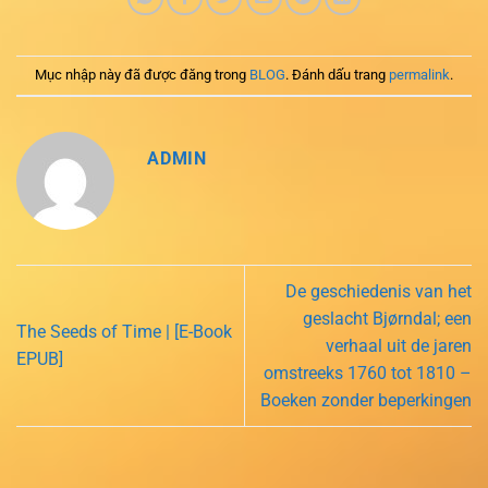
Mục nhập này đã được đăng trong
BLOG
. Đánh dấu trang
permalink
.
ADMIN
De geschiedenis van het
geslacht Bjørndal; een
The Seeds of Time | [E-Book
verhaal uit de jaren
EPUB]
omstreeks 1760 tot 1810 –
Boeken zonder beperkingen