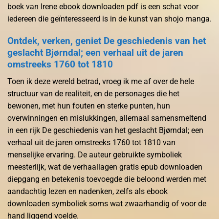
boek van Irene ebook downloaden pdf is een schat voor
iedereen die geïnteresseerd is in de kunst van shojo manga.
Ontdek, verken, geniet De geschiedenis van het
geslacht Bjørndal; een verhaal uit de jaren
omstreeks 1760 tot 1810
Toen ik deze wereld betrad, vroeg ik me af over de hele
structuur van de realiteit, en de personages die het
bewonen, met hun fouten en sterke punten, hun
overwinningen en mislukkingen, allemaal samensmeltend
in een rijk De geschiedenis van het geslacht Bjørndal; een
verhaal uit de jaren omstreeks 1760 tot 1810 van
menselijke ervaring. De auteur gebruikte symboliek
meesterlijk, wat de verhaallagen gratis epub downloaden
diepgang en betekenis toevoegde die beloond werden met
aandachtig lezen en nadenken, zelfs als ebook
downloaden symboliek soms wat zwaarhandig of voor de
hand liggend voelde.