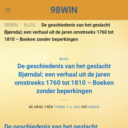
Chuyển
98WIN
đến
nội
dung
98WIN
-
BLOG
-
De geschiedenis van het geslacht
Bjørndal; een verhaal uit de jaren omstreeks 1760 tot
1810 – Boeken zonder beperkingen
BLOG
De geschiedenis van het geslacht
Bjørndal; een verhaal uit de jaren
omstreeks 1760 tot 1810 – Boeken
zonder beperkingen
ĐÃ ĐĂNG TRÊN
THÁNG 9 6, 2025
BỞI
ADMIN
De geschiedenis van het geslacht