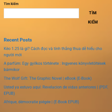
Tìm kiếm
TÌM
KIẾM
Recent Posts
Kèo 1.25 là gì? Cách đọc và tính thắng thua dễ hiểu cho
người mới
A parfüm: Egy gyilkos története : Ingyenes könyvletöltések
bármikor
The Wolf Gift: The Graphic Novel | eBook (E-Book)
Usted ya estuvo aquí: Revelacion de vidas anteriores | (PDF,
EPUB)
Afrique, démocratie piégée | (E-Book EPUB)