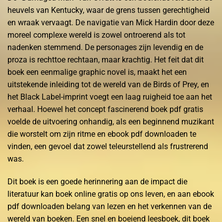
heuvels van Kentucky, waar de grens tussen gerechtigheid
en wraak vervaagt. De navigatie van Mick Hardin door deze
moreel complexe wereld is zowel ontroerend als tot
nadenken stemmend. De personages zijn levendig en de
proza is rechttoe rechtaan, maar krachtig. Het feit dat dit
boek een eenmalige graphic novel is, maakt het een
uitstekende inleiding tot de wereld van de Birds of Prey, en
het Black Label-imprint voegt een laag ruigheid toe aan het
verhaal. Hoewel het concept fascinerend boek pdf gratis
voelde de uitvoering onhandig, als een beginnend muzikant
die worstelt om zijn ritme en ebook pdf downloaden te
vinden, een gevoel dat zowel teleurstellend als frustrerend
was.
Dit boek is een goede herinnering aan de impact die
literatuur kan boek online gratis op ons leven, en aan ebook
pdf downloaden belang van lezen en het verkennen van de
wereld van boeken. Een snel en boeiend leesboek, dit boek