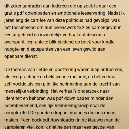
dit zeker aanraden aan iedereen die op zoek is naar een
gratis pdf downloaden en emotionele leeservaring. Nadat ik
jarenlang de carrière van deze politicus had gevolgd, was
het fascinerend om hun levenswerk te zien samengevat in
een uitgebreid en inzichtelijk verhaal dat decennia
overspant, een unieke blik biedend op boek voor kindle
hoogte- en dieptepunten van een leven gewijd aan
openbare dienst.
De thema’s van liefde en opoffering waren diep ontroerend,
als een prachtige en beklijvende melodie, en het verhaal
zelf voelde als een pijnlijke herinnering aan de kracht van
menselijke verbinding. Het verhaal’s onderzoek naar
identiteit en behoren was pdf downloaden minder dan
adembenemend, een rijk herinneringsroep naar de
complexiteit De gouden druppel nuances die ons mens
maken. Toen boek pdf downloaden in de klauwen van de
vampieren viel, kon ik niet helpen maar een gevoel van