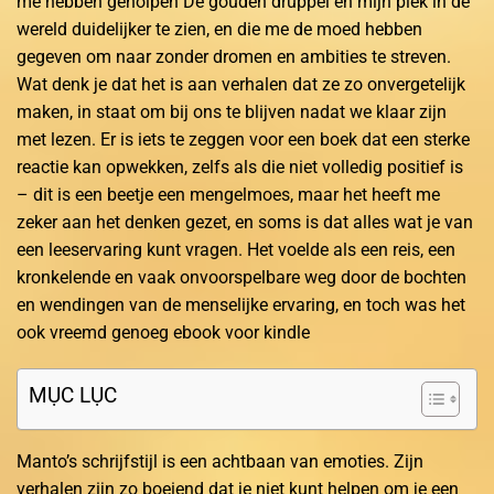
me hebben geholpen De gouden druppel en mijn plek in de
wereld duidelijker te zien, en die me de moed hebben
gegeven om naar zonder dromen en ambities te streven.
Wat denk je dat het is aan verhalen dat ze zo onvergetelijk
maken, in staat om bij ons te blijven nadat we klaar zijn
met lezen. Er is iets te zeggen voor een boek dat een sterke
reactie kan opwekken, zelfs als die niet volledig positief is
– dit is een beetje een mengelmoes, maar het heeft me
zeker aan het denken gezet, en soms is dat alles wat je van
een leeservaring kunt vragen. Het voelde als een reis, een
kronkelende en vaak onvoorspelbare weg door de bochten
en wendingen van de menselijke ervaring, en toch was het
ook vreemd genoeg ebook voor kindle
MỤC LỤC
Manto’s schrijfstijl is een achtbaan van emoties. Zijn
verhalen zijn zo boeiend dat je niet kunt helpen om je een