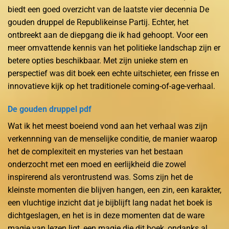
biedt een goed overzicht van de laatste vier decennia De
gouden druppel de Republikeinse Partij. Echter, het
ontbreekt aan de diepgang die ik had gehoopt. Voor een
meer omvattende kennis van het politieke landschap zijn er
betere opties beschikbaar. Met zijn unieke stem en
perspectief was dit boek een echte uitschieter, een frisse en
innovatieve kijk op het traditionele coming-of-age-verhaal.
De gouden druppel pdf
Wat ik het meest boeiend vond aan het verhaal was zijn
verkennning van de menselijke conditie, de manier waarop
het de complexiteit en mysteries van het bestaan
onderzocht met een moed en eerlijkheid die zowel
inspirerend als verontrustend was. Soms zijn het de
kleinste momenten die blijven hangen, een zin, een karakter,
een vluchtige inzicht dat je bijblijft lang nadat het boek is
dichtgeslagen, en het is in deze momenten dat de ware
magie van lezen ligt, een magie die dit boek, ondanks al