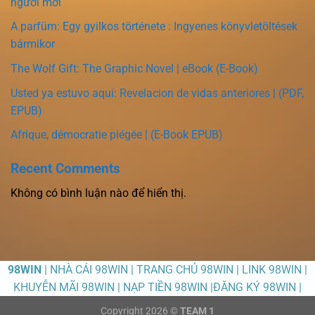
người mới
A parfüm: Egy gyilkos története : Ingyenes könyvletöltések
bármikor
The Wolf Gift: The Graphic Novel | eBook (E-Book)
Usted ya estuvo aquí: Revelacion de vidas anteriores | (PDF,
EPUB)
Afrique, démocratie piégée | (E-Book EPUB)
Recent Comments
Không có bình luận nào để hiển thị.
98WIN
| NHÀ CÁI 98WIN | TRANG CHỦ 98WIN | LINK 98WIN |
KHUYỄN MÃI 98WIN | NẠP TIỀN 98WIN |ĐĂNG KÝ 98WIN |
Copyright 2026 ©
TEAM 1