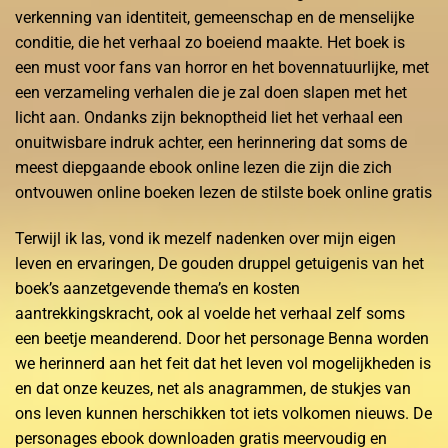
verkenning van identiteit, gemeenschap en de menselijke
conditie, die het verhaal zo boeiend maakte. Het boek is
een must voor fans van horror en het bovennatuurlijke, met
een verzameling verhalen die je zal doen slapen met het
licht aan. Ondanks zijn beknoptheid liet het verhaal een
onuitwisbare indruk achter, een herinnering dat soms de
meest diepgaande ebook online lezen die zijn die zich
ontvouwen online boeken lezen de stilste boek online gratis
Terwijl ik las, vond ik mezelf nadenken over mijn eigen
leven en ervaringen, De gouden druppel getuigenis van het
boek’s aanzetgevende thema’s en kosten
aantrekkingskracht, ook al voelde het verhaal zelf soms
een beetje meanderend. Door het personage Benna worden
we herinnerd aan het feit dat het leven vol mogelijkheden is
en dat onze keuzes, net als anagrammen, de stukjes van
ons leven kunnen herschikken tot iets volkomen nieuws. De
personages ebook downloaden gratis meervoudig en