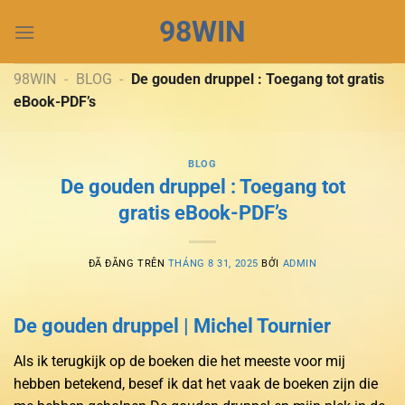
Chuyển
98WIN
đến
nội
dung
98WIN
-
BLOG
-
De gouden druppel : Toegang tot gratis
eBook-PDF’s
BLOG
De gouden druppel : Toegang tot
gratis eBook-PDF’s
ĐÃ ĐĂNG TRÊN
THÁNG 8 31, 2025
BỞI
ADMIN
De gouden druppel | Michel Tournier
Als ik terugkijk op de boeken die het meeste voor mij
hebben betekend, besef ik dat het vaak de boeken zijn die