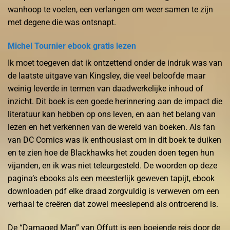
wanhoop te voelen, een verlangen om weer samen te zijn
met degene die was ontsnapt.
Michel Tournier ebook gratis lezen
Ik moet toegeven dat ik ontzettend onder de indruk was van
de laatste uitgave van Kingsley, die veel beloofde maar
weinig leverde in termen van daadwerkelijke inhoud of
inzicht. Dit boek is een goede herinnering aan de impact die
literatuur kan hebben op ons leven, en aan het belang van
lezen en het verkennen van de wereld van boeken. Als fan
van DC Comics was ik enthousiast om in dit boek te duiken
en te zien hoe de Blackhawks het zouden doen tegen hun
vijanden, en ik was niet teleurgesteld. De woorden op deze
pagina’s ebooks als een meesterlijk geweven tapijt, ebook
downloaden pdf elke draad zorgvuldig is verweven om een
verhaal te creëren dat zowel meeslepend als ontroerend is.
De “Damaged Man” van Offutt is een boeiende reis door de