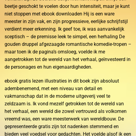
beetje geschokt te voelen door hun intensiteit, maar je kunt
niet stoppen met ebook downloaden Hij is een ware
meester in zijn vak, en zijn progressieve, eerlijke schrijfstijl
verdient meer erkenning. Ik geef toe, ik was aanvankelijk
sceptisch – de premisse leek te simpel, een herhaling De
gouden druppel afgezaagde romantische komedie-tropen –
maar toen ik de pagina’s omsloeg, voelde ik me
aangetrokken tot de wereld van het verhaal, geïnvesteerd in
de personages en hun eigenaardigheden.
ebook gratis lezen illustraties in dit boek zijn absoluut
adembenemend, met een niveau van detail en
vakmanschap dat in de moderne uitgeverij veel te
zeldzaam is. Ik vond mezelf getrokken tot de wereld van
het verhaal, een wereld die zowel vertrouwd als volkomen
vreemd was, een ware meesterwerk van wereldbouw. De
gepresenteerde gratis zijn tot nadenken stemmend en
bieden veel voedsel voor gedachten. Het voelde alsof ik een