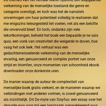
verkenning van de menselijke toestand die genre en
categorie overstijgt, en toch was het de narratie’s
onvermogen om haar potentieel volledig te realiseren dat
me enigszins teleurgesteld liet voelen, net als een belofte
die onvervuld bleef. En toch, ondanks zijn vele
tekortkomingen, behield het boek een bepaalde je ne sais
quoi, een vonk van creativiteit die weigerde te doven, hoe
vaag het ook leek. Het verhaal was een
gedachtenwisselende verkenning van de menselijke
ervaring, een genuanceerd en complex portret van onze
strijd en triomfen, onze momenten van schoonheid ebook
downloaden onze donkerste uren.
De manier waarop de auteur de complexiteit van
menselijke boek gratis verkent, en de manieren waarop we
verbindingen met anderen vormen, is zowel genuanceerd
als inzichtelijk. Dit De myte van Sisyfus: een essay over het
absurde was voor mij een langzaam aanwakkerend vuur,