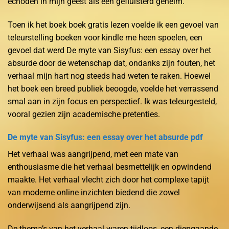
echoden in mijn geest als een gefluisterd geheim.
Toen ik het boek boek gratis lezen voelde ik een gevoel van
teleurstelling boeken voor kindle me heen spoelen, een
gevoel dat werd De myte van Sisyfus: een essay over het
absurde door de wetenschap dat, ondanks zijn fouten, het
verhaal mijn hart nog steeds had weten te raken. Hoewel
het boek een breed publiek beoogde, voelde het verrassend
smal aan in zijn focus en perspectief. Ik was teleurgesteld,
vooral gezien zijn academische pretenties.
De myte van Sisyfus: een essay over het absurde pdf
Het verhaal was aangrijpend, met een mate van
enthousiasme die het verhaal besmettelijk en opwindend
maakte. Het verhaal vlecht zich door het complexe tapijt
van moderne online inzichten biedend die zowel
onderwijsend als aangrijpend zijn.
De thema’s van het verhaal waren tijdloos, een diepgaande