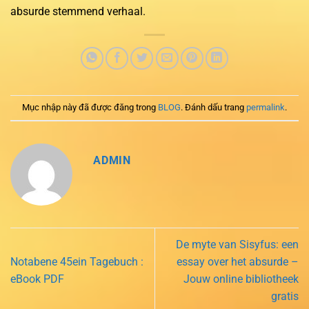
absurde stemmend verhaal.
Mục nhập này đã được đăng trong
BLOG
. Đánh dấu trang
permalink
.
ADMIN
De myte van Sisyfus: een
Notabene 45ein Tagebuch :
essay over het absurde –
eBook PDF
Jouw online bibliotheek
gratis