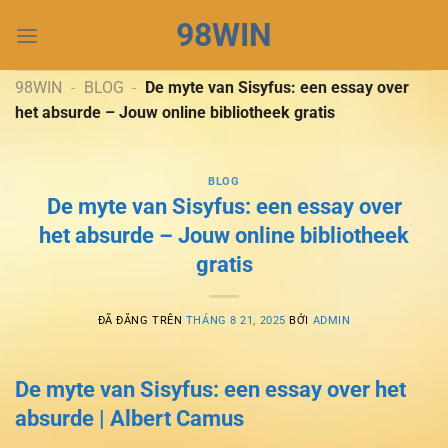
Chuyển
98WIN
đến
nội
dung
98WIN
-
BLOG
-
De myte van Sisyfus: een essay over
het absurde – Jouw online bibliotheek gratis
BLOG
De myte van Sisyfus: een essay over
het absurde – Jouw online bibliotheek
gratis
ĐÃ ĐĂNG TRÊN
THÁNG 8 21, 2025
BỞI
ADMIN
De myte van Sisyfus: een essay over het
absurde | Albert Camus