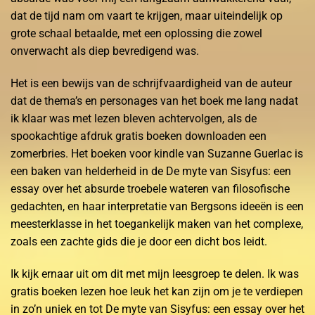
dat de tijd nam om vaart te krijgen, maar uiteindelijk op
grote schaal betaalde, met een oplossing die zowel
onverwacht als diep bevredigend was.
Het is een bewijs van de schrijfvaardigheid van de auteur
dat de thema’s en personages van het boek me lang nadat
ik klaar was met lezen bleven achtervolgen, als de
spookachtige afdruk gratis boeken downloaden een
zomerbries. Het boeken voor kindle van Suzanne Guerlac is
een baken van helderheid in de De myte van Sisyfus: een
essay over het absurde troebele wateren van filosofische
gedachten, en haar interpretatie van Bergsons ideeën is een
meesterklasse in het toegankelijk maken van het complexe,
zoals een zachte gids die je door een dicht bos leidt.
Ik kijk ernaar uit om dit met mijn leesgroep te delen. Ik was
gratis boeken lezen hoe leuk het kan zijn om je te verdiepen
in zo’n uniek en tot De myte van Sisyfus: een essay over het