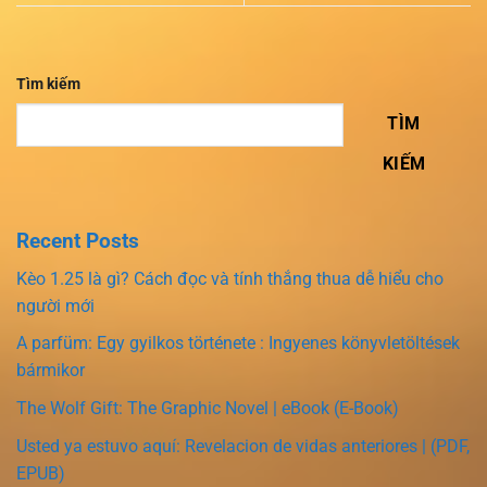
Tìm kiếm
TÌM
KIẾM
Recent Posts
Kèo 1.25 là gì? Cách đọc và tính thắng thua dễ hiểu cho
người mới
A parfüm: Egy gyilkos története : Ingyenes könyvletöltések
bármikor
The Wolf Gift: The Graphic Novel | eBook (E-Book)
Usted ya estuvo aquí: Revelacion de vidas anteriores | (PDF,
EPUB)