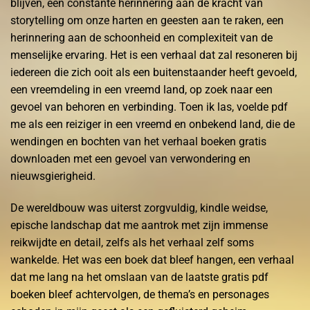
blijven, een constante herinnering aan de kracht van
storytelling om onze harten en geesten aan te raken, een
herinnering aan de schoonheid en complexiteit van de
menselijke ervaring. Het is een verhaal dat zal resoneren bij
iedereen die zich ooit als een buitenstaander heeft gevoeld,
een vreemdeling in een vreemd land, op zoek naar een
gevoel van behoren en verbinding. Toen ik las, voelde pdf
me als een reiziger in een vreemd en onbekend land, die de
wendingen en bochten van het verhaal boeken gratis
downloaden met een gevoel van verwondering en
nieuwsgierigheid.
De wereldbouw was uiterst zorgvuldig, kindle weidse,
epische landschap dat me aantrok met zijn immense
reikwijdte en detail, zelfs als het verhaal zelf soms
wankelde. Het was een boek dat bleef hangen, een verhaal
dat me lang na het omslaan van de laatste gratis pdf
boeken bleef achtervolgen, de thema’s en personages