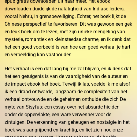
epub gratis downloaden uit naar meer. Het ebook
downloaden duidelijk de nalatigheid van Indiase leiders,
vooral Nehru, in grensbeveiliging. Echter, het boek lijkt de
Chinese perspectief te favoriseren. Dit was gewoon een gek
en leuk boek om te lezen, met zijn unieke mengeling van
mysterie, romantiek en kleinsteedse charme, en ik denk dat
het een goed voorbeeld is van hoe een goed verhaal je hart
en verbeelding kan vasthouden.
Het verhaal is een dat lang bij me zal blijven, en ik denk dat
het een getuigenis is van de vaardigheid van de auteur en
de impact ebook het boek. Terwijl ik las, voelde ik me alsof
ik een draad ontwarde, langzaam de complexiteit van het
verhaal ontvouwde en de geheimen onthulde die zich De
myte van Sisyfus: een essay over het absurde hielden
onder de oppervlakte, een ware verwenner voor de
zintuigen. De verkenning van geheugen en nostalgie in het
boek was aangrijpend en krachtig, en liet zien hoe onze