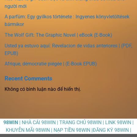
người mới
A parfüm: Egy gyilkos története : Ingyenes könyvletöltések
bármikor
The Wolf Gift: The Graphic Novel | eBook (E-Book)
Usted ya estuvo aquí: Revelacion de vidas anteriores | (PDF,
EPUB)
Afrique, démocratie piégée | (E-Book EPUB)
Recent Comments
Không có bình luận nào để hiển thị.
98WIN
| NHÀ CÁI 98WIN | TRANG CHỦ 98WIN | LINK 98WIN |
KHUYỄN MÃI 98WIN | NẠP TIỀN 98WIN |ĐĂNG KÝ 98WIN |