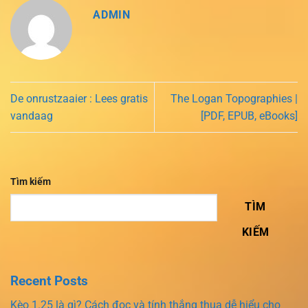
ADMIN
De onrustzaaier : Lees gratis
The Logan Topographies |
vandaag
[PDF, EPUB, eBooks]
Tìm kiếm
TÌM
KIẾM
Recent Posts
Kèo 1.25 là gì? Cách đọc và tính thắng thua dễ hiểu cho