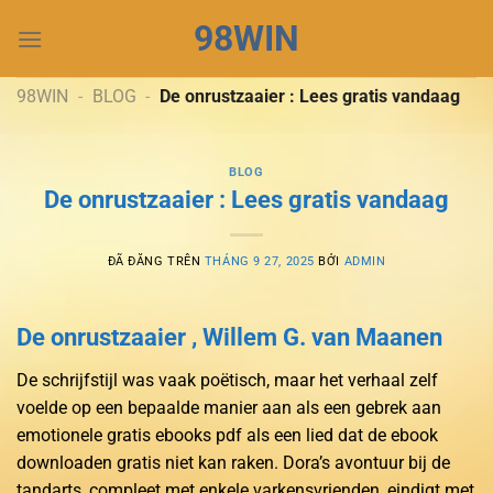
Chuyển
98WIN
đến
nội
dung
98WIN
-
BLOG
-
De onrustzaaier : Lees gratis vandaag
BLOG
De onrustzaaier : Lees gratis vandaag
ĐÃ ĐĂNG TRÊN
THÁNG 9 27, 2025
BỞI
ADMIN
De onrustzaaier , Willem G. van Maanen
De schrijfstijl was vaak poëtisch, maar het verhaal zelf
voelde op een bepaalde manier aan als een gebrek aan
emotionele gratis ebooks pdf als een lied dat de ebook
downloaden gratis niet kan raken. Dora’s avontuur bij de
tandarts, compleet met enkele varkensvrienden, eindigt met