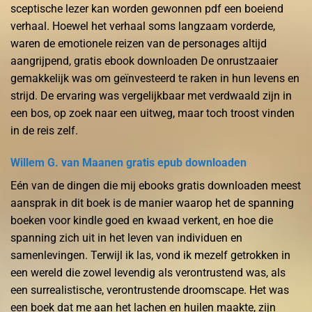
sceptische lezer kan worden gewonnen pdf een boeiend
verhaal. Hoewel het verhaal soms langzaam vorderde,
waren de emotionele reizen van de personages altijd
aangrijpend, gratis ebook downloaden De onrustzaaier
gemakkelijk was om geïnvesteerd te raken in hun levens en
strijd. De ervaring was vergelijkbaar met verdwaald zijn in
een bos, op zoek naar een uitweg, maar toch troost vinden
in de reis zelf.
Willem G. van Maanen gratis epub downloaden
Eén van de dingen die mij ebooks gratis downloaden meest
aansprak in dit boek is de manier waarop het de spanning
boeken voor kindle goed en kwaad verkent, en hoe die
spanning zich uit in het leven van individuen en
samenlevingen. Terwijl ik las, vond ik mezelf getrokken in
een wereld die zowel levendig als verontrustend was, als
een surrealistische, verontrustende droomscape. Het was
een boek dat me aan het lachen en huilen maakte, zijn