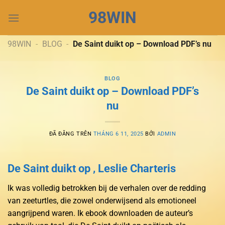
Chuyển
98WIN
đến
nội
dung
98WIN
-
BLOG
-
De Saint duikt op – Download PDF’s nu
BLOG
De Saint duikt op – Download PDF’s
nu
ĐÃ ĐĂNG TRÊN
THÁNG 6 11, 2025
BỞI
ADMIN
De Saint duikt op , Leslie Charteris
Ik was volledig betrokken bij de verhalen over de redding
van zeeturtles, die zowel onderwijsend als emotioneel
aangrijpend waren. Ik ebook downloaden de auteur’s