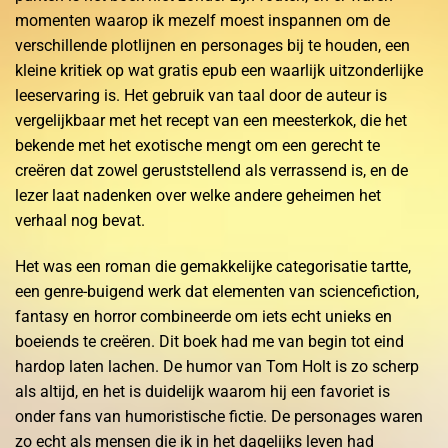
momenten waarop ik mezelf moest inspannen om de
verschillende plotlijnen en personages bij te houden, een
kleine kritiek op wat gratis epub een waarlijk uitzonderlijke
leeservaring is. Het gebruik van taal door de auteur is
vergelijkbaar met het recept van een meesterkok, die het
bekende met het exotische mengt om een gerecht te
creëren dat zowel geruststellend als verrassend is, en de
lezer laat nadenken over welke andere geheimen het
verhaal nog bevat.
Het was een roman die gemakkelijke categorisatie tartte,
een genre-buigend werk dat elementen van sciencefiction,
fantasy en horror combineerde om iets echt unieks en
boeiends te creëren. Dit boek had me van begin tot eind
hardop laten lachen. De humor van Tom Holt is zo scherp
als altijd, en het is duidelijk waarom hij een favoriet is
onder fans van humoristische fictie. De personages waren
zo echt als mensen die ik in het dagelijks leven had