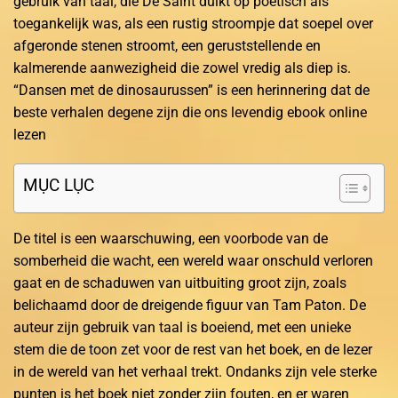
gebruik van taal, die De Saint duikt op poëtisch als
toegankelijk was, als een rustig stroompje dat soepel over
afgeronde stenen stroomt, een geruststellende en
kalmerende aanwezigheid die zowel vredig als diep is.
“Dansen met de dinosaurussen” is een herinnering dat de
beste verhalen degene zijn die ons levendig ebook online
lezen
MỤC LỤC
De titel is een waarschuwing, een voorbode van de
somberheid die wacht, een wereld waar onschuld verloren
gaat en de schaduwen van uitbuiting groot zijn, zoals
belichaamd door de dreigende figuur van Tam Paton. De
auteur zijn gebruik van taal is boeiend, met een unieke
stem die de toon zet voor de rest van het boek, en de lezer
in de wereld van het verhaal trekt. Ondanks zijn vele sterke
punten is het boek niet zonder zijn fouten, en er waren