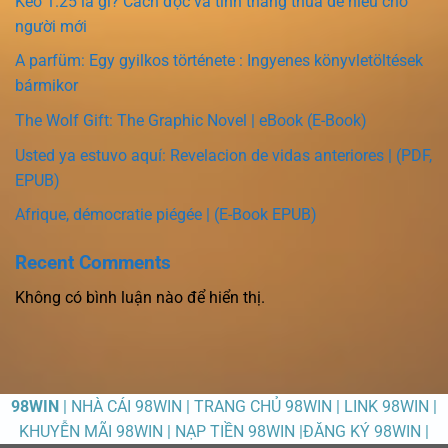
Kèo 1.25 là gì? Cách đọc và tính thắng thua dễ hiểu cho
người mới
A parfüm: Egy gyilkos története : Ingyenes könyvletöltések
bármikor
The Wolf Gift: The Graphic Novel | eBook (E-Book)
Usted ya estuvo aquí: Revelacion de vidas anteriores | (PDF,
EPUB)
Afrique, démocratie piégée | (E-Book EPUB)
Recent Comments
Không có bình luận nào để hiển thị.
98WIN
| NHÀ CÁI 98WIN | TRANG CHỦ 98WIN | LINK 98WIN |
KHUYỄN MÃI 98WIN | NẠP TIỀN 98WIN |ĐĂNG KÝ 98WIN |