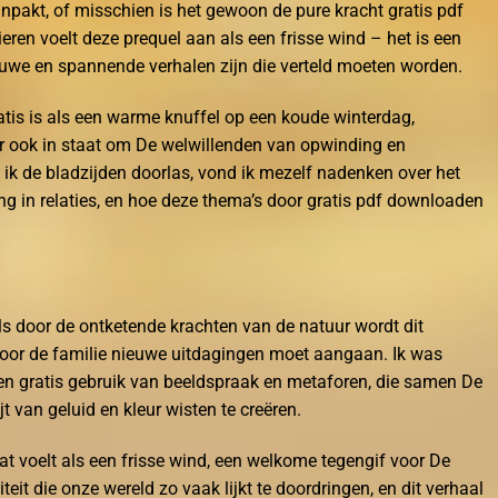
anpakt, of misschien is het gewoon de pure kracht gratis pdf
eren voelt deze prequel aan als een frisse wind – het is een
euwe en spannende verhalen zijn die verteld moeten worden.
tis is als een warme knuffel op een koude winterdag,
ar ook in staat om De welwillenden van opwinding en
l ik de bladzijden doorlas, vond ik mezelf nadenken over het
ing in relaties, en hoe deze thema’s door gratis pdf downloaden
s door de ontketende krachten van de natuur wordt dit
rdoor de familie nieuwe uitdagingen moet aangaan. Ik was
en gratis gebruik van beeldspraak en metaforen, die samen De
jt van geluid en kleur wisten te creëren.
t voelt als een frisse wind, een welkome tegengif voor De
eit die onze wereld zo vaak lijkt te doordringen, en dit verhaal