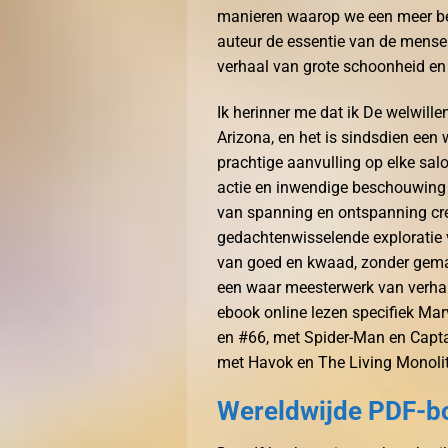
manieren waarop we een meer bew
auteur de essentie van de mense
verhaal van grote schoonheid en 
Ik herinner me dat ik De welwill
Arizona, en het is sindsdien een 
prachtige aanvulling op elke sa
actie en inwendige beschouwing 
van spanning en ontspanning cre
gedachtenwisselende exploratie 
van goed en kwaad, zonder gemak
een waar meesterwerk van verhalen
ebook online lezen specifiek Mar
en #66, met Spider-Man en Capta
met Havok en The Living Monolith
Wereldwijde PDF-b