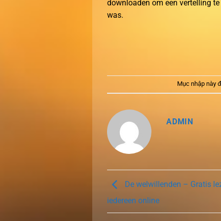
downloaden om een vertelling te 
was.
Mục nhập này đ
ADMIN
De welwillenden – Gratis le
iedereen online