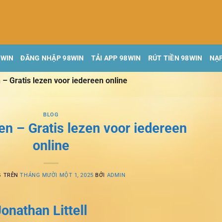
8WIN
ĐĂNG NHẬP 98WIN
TẢI APP 98WIN
RÚT TIỀN 98WIN
NẠP
 – Gratis lezen voor iedereen online
BLOG
en – Gratis lezen voor iedereen
online
G TRÊN
THÁNG MƯỜI MỘT 1, 2025
BỞI
ADMIN
onathan Littell