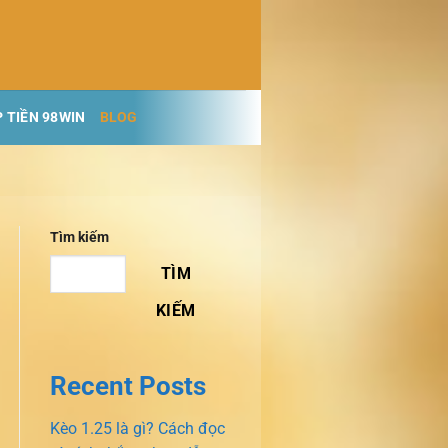
 TIỀN 98WIN
BLOG
Tìm kiếm
TÌM
KIẾM
Recent Posts
Kèo 1.25 là gì? Cách đọc