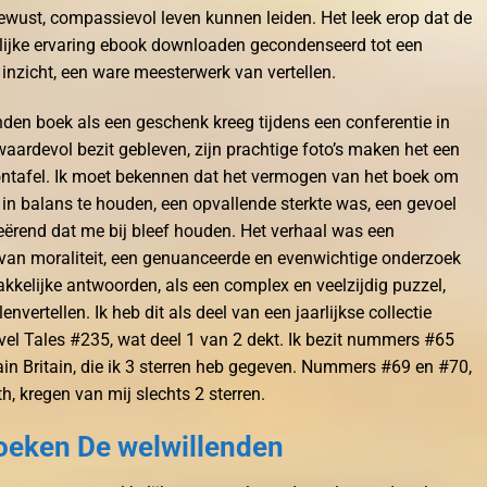
ust, compassievol leven kunnen leiden. Het leek erop dat de
lijke ervaring ebook downloaden gecondenseerd tot een
inzicht, een ware meesterwerk van vertellen.
enden boek als een geschenk kreeg tijdens een conferentie in
waardevol bezit gebleven, zijn prachtige foto’s maken het een
lontafel. Ik moet bekennen dat het vermogen van het boek om
in balans te houden, een opvallende sterkte was, een gevoel
ërend dat me bij bleef houden. Het verhaal was een
van moraliteit, een genuanceerde en evenwichtige onderzoek
kelijke antwoorden, als een complex en veelzijdig puzzel,
vertellen. Ik heb dit als deel van een jaarlijkse collectie
vel Tales #235, wat deel 1 van 2 dekt. Ik bezit nummers #65
in Britain, die ik 3 sterren heb gegeven. Nummers #69 en #70,
, kregen van mij slechts 2 sterren.
oeken De welwillenden