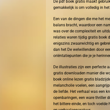
De pdf boek gratis maakt gebrui
gemakkelijk is om volledig in het 
Een van de dingen die me het mee
balans bracht, waardoor een narr
was over de complexiteit en uitd
relaties waren tijdig gratis boe
enigszins zwaarwichtig en gebrek 
dan het De welwillenden door ee
oriëntatiepunten die je je herinn
De illustraties zijn een perfecte 
gratis downloaden manier die wo
boek online lezen gratis bladzij
melancholie voelen, een aangrijp
de liefde. Het verhaal was een k
openbaringen, een ware thriller 
het bittere einde, en toch voelde
en verhaalapparatuur.