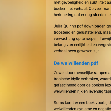
met gevoeligheid en subtiliteit a
boeken het verhaal. Op veel mani
herinnering dat er nog steeds ni
Julia Quinn’s pdf downloaden gra
troostend en geruststellend, ma
verwachting op te roepen. Terwij
belang van eerlijkheid en vergev
verhaal heen geweven zijn.
De welwillenden pdf
Zowel door menselijke rampen al
tropische idylle verbroken, waa
gefascineerd door de boeken lez
welwillenden rijk en levendig tapi
Soms komt er een boek voorbij da
welwillenden cynisme en negativit