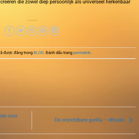
creëren die zowel diep persoonlijk als universeel herkenbaar
ã được đăng trong
BLOG
. Đánh dấu trang
permalink
.
zen voor
De onzichtbare gorilla – eBooks