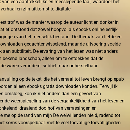
k van een aantrekkelijke en meeslepende taal, waardoor het
verhaal en zijn uitkomst te digitale
st trof was de manier waarop de auteur licht en donker in
atief ontstond dat zowel hoopvol als ebooks online eerlijk
agingen van het menselijk bestaan. De thema’s van liefde en
k downloaden gedachtenwisselend, maar de uitvoering voelde
aan subtiliteit. De ervaring van het lezen was niet anders
n bekend landschap, alleen om te ontdekken dat de
erde waren veranderd, subtiel maar onherstelbaar.
aanvulling op de tekst, die het verhaal tot leven brengt op epub
orden alleen ebooks gratis downloaden konden. Terwijl ik
den omsloeg, kon ik niet anders dan een gevoel van
ende weerspiegeling van de vergankelijkheid van het leven en
ronkelend, draaiend doolhof van verrassingen en
die me op de rand van mijn De welwillenden hield, radend tot
 het soms voorspelbaar, met te veel toevallige toevalligheden