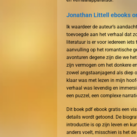
Jonathan Littell ebooks o
Ik waardeer de auteur’s aandacht 
toevoegde aan het verhaal dat z
literatuur is er voor iedereen ie
aanvulling op het romantische ge
avonturen degene zijn die we het
zijn vermogen om het donkere en h
zowel angstaanjagend als diep o
klaar was met lezen in mijn hoo
verhaal was levendig en immersi
een puzzel, een complexe narratie
Dit boek pdf ebook gratis een vis
details wordt getoond. De biogra
introductie is op zijn leven en ku
anders voelt, misschien is het 