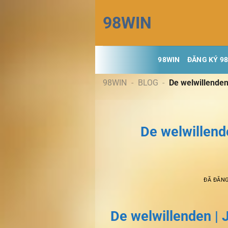
Chuyển
98WIN
đến
nội
dung
98WIN
ĐĂNG KÝ 9
98WIN
-
BLOG
-
De welwillenden
De welwillend
ĐÃ ĐĂN
De welwillenden | J