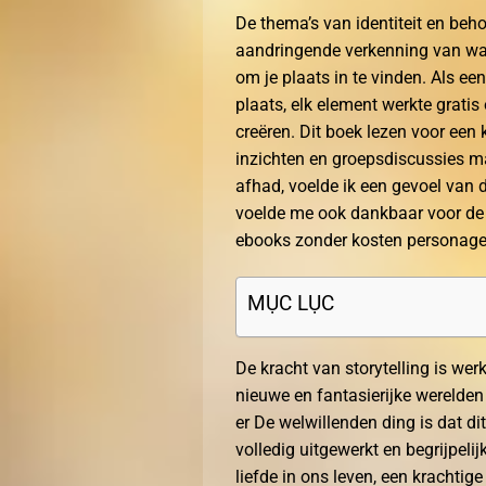
De thema’s van identiteit en be
aandringende verkenning van wa
om je plaats in te vinden. Als een 
plaats, elk element werkte grati
creëren. Dit boek lezen voor een
inzichten en groepsdiscussies ma
afhad, voelde ik een gevoel van 
voelde me ook dankbaar voor de 
ebooks zonder kosten personages
MỤC LỤC
De kracht van storytelling is wer
nieuwe en fantasierijke werelden 
er De welwillenden ding is dat di
volledig uitgewerkt en begrijpeli
liefde in ons leven, een krachtig