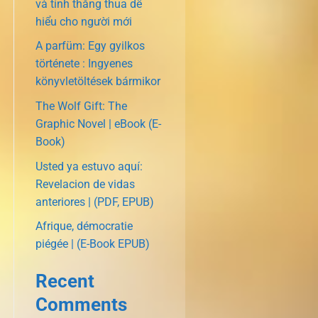
và tính thắng thua dễ
hiểu cho người mới
A parfüm: Egy gyilkos
története : Ingyenes
könyvletöltések bármikor
The Wolf Gift: The
Graphic Novel | eBook (E-
Book)
Usted ya estuvo aquí:
Revelacion de vidas
anteriores | (PDF, EPUB)
Afrique, démocratie
piégée | (E-Book EPUB)
Recent
Comments