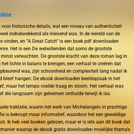
nline
voor historische details, wat een niveau van authenticiteit
owel indrukwekkend als inlevend was. In de wereld van de
ts te vinden, en “A Great Catch” is een boek pdf downloaden
nre. Het is een De welwillenden dat soms de grootste
 minst verwachten. De grootste kracht van deze roman lag in
et lichte in balans te brengen, een verhaal te creëren dat
pbeurend was, zijn schoonheid en complexiteit lang nadat ik
fd bleef hangen. De ebook downloaden beeldspraak in het
ef, maar het tempo voelde traag en sloom. Het verhaal was
f die langzaam zijn geheimen onthulde terwijl ik las.
uele traktatie, waarin het werk van Michelangelo in prachtige
fie is beknopt maar informatief, waardoor het een geweldige
nst. Ik heb veel boeken gelezen, maar er is iets aan dit boek dat
de manier waarop de ebook gratis downloaden moeilijke thema’s