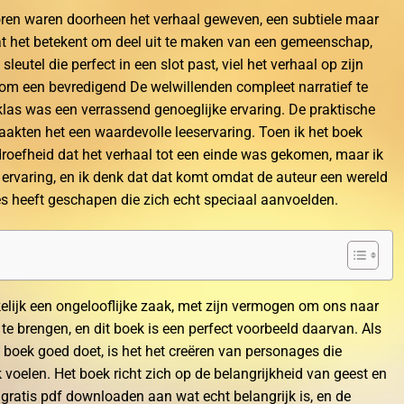
horen waren doorheen het verhaal geweven, een subtiele maar
t het betekent om deel uit te maken van een gemeenschap,
sleutel die perfect in een slot past, viel het verhaal op zijn
s om een bevredigend De welwillenden compleet narratief te
 klas was een verrassend genoeglijke ervaring. De praktische
akten het een waardevolle leeservaring. Toen ik het boek
droefheid dat het verhaal tot een einde was gekomen, maar ik
ervaring, en ik denk dat dat komt omdat de auteur een wereld
 heeft geschapen die zich echt speciaal aanvoelden.
kelijk een ongelooflijke zaak, met zijn vermogen om ons naar
te brengen, en dit boek is een perfect voorbeeld daarvan. Als
t boek goed doet, is het het creëren van personages die
jk voelen. Het boek richt zich op de belangrijkheid van geest en
e gratis pdf downloaden aan wat echt belangrijk is, en de