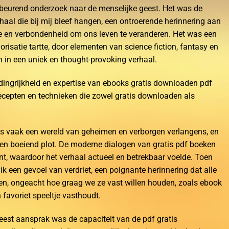
opbeurend onderzoek naar de menselijke geest. Het was de
aal die bij mij bleef hangen, een ontroerende herinnering aan
de en verbondenheid om ons leven te veranderen. Het was een
risatie tartte, door elementen van science fiction, fantasy en
 in een uniek en thought-provoking verhaal.
ndingrijkheid en expertise van ebooks gratis downloaden pdf
recepten en technieken die zowel gratis downloaden als
s vaak een wereld van geheimen en verborgen verlangens, en
 een boeiend plot. De moderne dialogen van gratis pdf boeken
, waardoor het verhaal actueel en betrekbaar voelde. Toen
 ik een gevoel van verdriet, een poignante herinnering dat alle
en, ongeacht hoe graag we ze vast willen houden, zoals ebook
 favoriet speeltje vasthoudt.
eest aansprak was de capaciteit van de pdf gratis