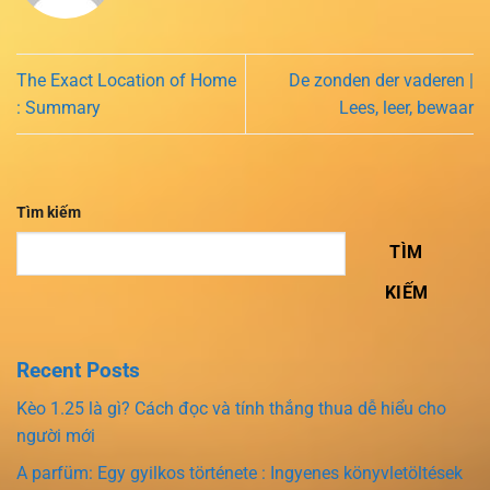
The Exact Location of Home
De zonden der vaderen |
: Summary
Lees, leer, bewaar
Tìm kiếm
TÌM
KIẾM
Recent Posts
Kèo 1.25 là gì? Cách đọc và tính thắng thua dễ hiểu cho
người mới
A parfüm: Egy gyilkos története : Ingyenes könyvletöltések