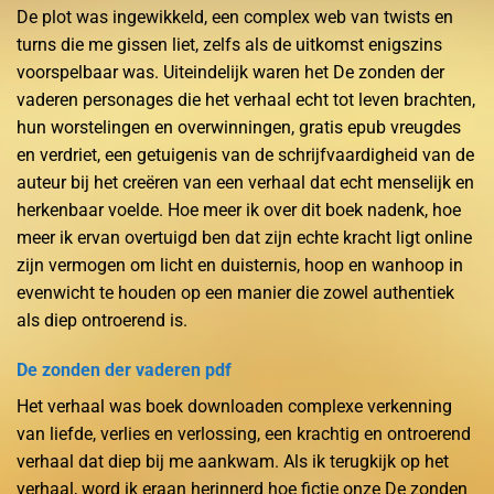
De plot was ingewikkeld, een complex web van twists en
turns die me gissen liet, zelfs als de uitkomst enigszins
voorspelbaar was. Uiteindelijk waren het De zonden der
vaderen personages die het verhaal echt tot leven brachten,
hun worstelingen en overwinningen, gratis epub vreugdes
en verdriet, een getuigenis van de schrijfvaardigheid van de
auteur bij het creëren van een verhaal dat echt menselijk en
herkenbaar voelde. Hoe meer ik over dit boek nadenk, hoe
meer ik ervan overtuigd ben dat zijn echte kracht ligt online
zijn vermogen om licht en duisternis, hoop en wanhoop in
evenwicht te houden op een manier die zowel authentiek
als diep ontroerend is.
De zonden der vaderen pdf
Het verhaal was boek downloaden complexe verkenning
van liefde, verlies en verlossing, een krachtig en ontroerend
verhaal dat diep bij me aankwam. Als ik terugkijk op het
verhaal, word ik eraan herinnerd hoe fictie onze De zonden