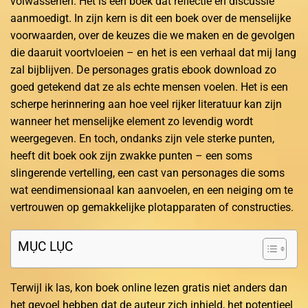
volwassenen. Het is een boek dat reflectie en discussie
aanmoedigt. In zijn kern is dit een boek over de menselijke
voorwaarden, over de keuzes die we maken en de gevolgen
die daaruit voortvloeien – en het is een verhaal dat mij lang
zal bijblijven. De personages gratis ebook download zo
goed getekend dat ze als echte mensen voelen. Het is een
scherpe herinnering aan hoe veel rijker literatuur kan zijn
wanneer het menselijke element zo levendig wordt
weergegeven. En toch, ondanks zijn vele sterke punten,
heeft dit boek ook zijn zwakke punten – een soms
slingerende vertelling, een cast van personages die soms
wat eendimensionaal kan aanvoelen, en een neiging om te
vertrouwen op gemakkelijke plotapparaten of constructies.
MỤC LỤC
Terwijl ik las, kon boek online lezen gratis niet anders dan
het gevoel hebben dat de auteur zich inhield, het potentieel