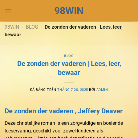
Chuyển
98WIN
đến
nội
dung
98WIN
-
BLOG
-
De zonden der vaderen | Lees, leer,
bewaar
BLOG
De zonden der vaderen | Lees, leer,
bewaar
ĐÃ ĐĂNG TRÊN
THÁNG 7 20, 2025
BỞI
ADMIN
De zonden der vaderen , Jeffery Deaver
Deze christelijke roman is een zorgvuldige en boeiende
leeservaring, geschikt voor zowel kinderen als