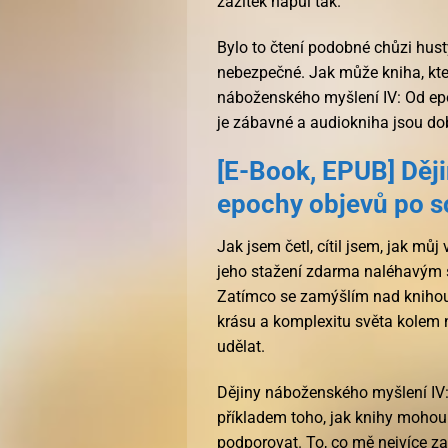
zážitek napůl tak.
Bylo to čtení podobné chůzi hustý
nebezpečné. Jak může kniha, kte
náboženského myšlení IV: Od ep
je zábavné a audiokniha jsou dob
[E-Book, EPUB] Děj
epochy objevů po 
Jak jsem četl, cítil jsem, jak mů
jeho stažení zdarma​ naléhavým š
Zatímco se zamýšlím nad knihou, 
krásu a komplexitu světa kolem ná
udělat.
Dějiny náboženského myšlení IV
příkladem toho, jak knihy mohou
podporovat. To, co mě nejvíce za