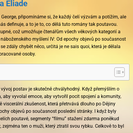
a Eliade
George, připomínáme si, že každý čelí výzvám a potížím, ale
nás definuje, a to je to, co dělá tuto romány tak poutavou.
stupné, což umožňuje čtenářům všech věkových kategorií a
ny náboženského myšlení IV: Od epochy objevů po současnost
e zdály chybět něco, určitá je ne sais quoi, která je dělala
ypracované osoby.
 vývoj postav je skutečně chvályhodný. Když přemýšlím o
, aby vyvolal emoce, aby vytvořil pocit spojení a komunity,
ě viscerální zkušenost, která přetrvává dlouho po Dějiny
chy objevů po současnost poslední stránky. I když byly
telích poutavé, segmenty “filmu” stažení zdarma​ poněkud
, zejména ten o muži, který ztratil svou rybku. Celkově to byl