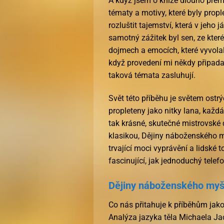
A když jsem o knize dlouho přemý
tématy a motivy, které byly prop
rozluštit tajemství, která v jeho
samotný zážitek byl sen, ze kter
dojmech a emocích, které vyvolal
když provedení mi někdy připada
taková témata zasluhují.
Svět této příběhu je světem ostrý
propleteny jako nitky lana, každá 
tak krásné, skutečné mistrovské 
klasikou, Dějiny náboženského 
trvající moci vyprávění a lidské 
fascinující, jak jednoduchý tele
Dějiny náboženského myšl
Co nás přitahuje k příběhům jako
Analýza jazyka těla Michaela Jac