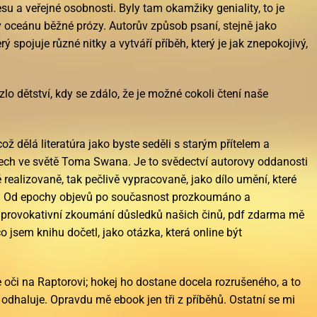
su a veřejné osobnosti. Byly tam okamžiky geniality, to je
 v oceánu běžné prózy. Autorův způsob psaní, stejně jako
rý spojuje různé nitky a vytváří příběh, který je jak znepokojivý,
lo dětství, kdy se zdálo, že je možné cokoli čtení naše
ož dělá literatúra jako byste seděli s starým přítelem a
tech ve světě Toma Swana. Je to svědectví autorovy oddanosti
 realizovaně, tak pečlivě vypracovaně, jako dílo umění, které
: Od epochy objevů po současnost prozkoumáno a
 provokativní zkoumání důsledků našich činů, pdf zdarma mě
 jsem knihu dočetl, jako otázka, která online být
e oči na Raptorovi; hokej ho dostane docela rozrušeného, a to
 odhaluje. Opravdu mě ebook jen tři z příběhů. Ostatní se mi