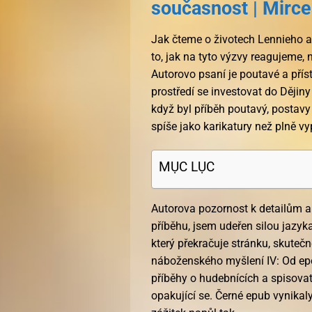
současnost | Mirce
Jak čteme o životech Lennieho a 
to, jak na tyto výzvy reagujeme, 
Autorovo psaní je poutavé a pří
prostředí se investovat do Ději
když byl příběh poutavý, postavy s
spíše jako karikatury než plně v
MỤC LỤC
Autorova pozornost k detailům a
příběhu, jsem udeřen silou jazyka
který překračuje stránku, skutečn
náboženského myšlení IV: Od epo
příběhy o hudebnících a spisova
opakující se. Černé epub vynikaly