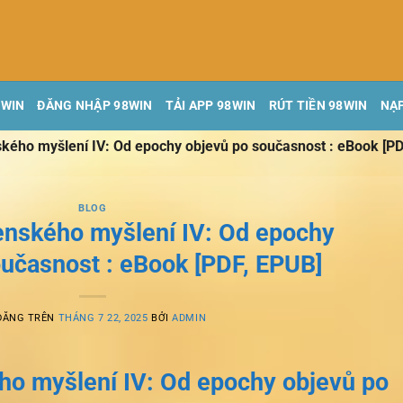
8WIN
ĐĂNG NHẬP 98WIN
TẢI APP 98WIN
RÚT TIỀN 98WIN
NẠP
kého myšlení IV: Od epochy objevů po současnost : eBook [PD
BLOG
enského myšlení IV: Od epochy
oučasnost : eBook [PDF, EPUB]
ĐĂNG TRÊN
THÁNG 7 22, 2025
BỞI
ADMIN
ho myšlení IV: Od epochy objevů po