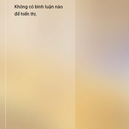
Không có bình luận nào
để hiển thị.