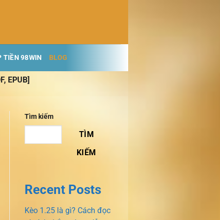
 TIỀN 98WIN
BLOG
F, EPUB]
Tìm kiếm
TÌM
KIẾM
Recent Posts
Kèo 1.25 là gì? Cách đọc