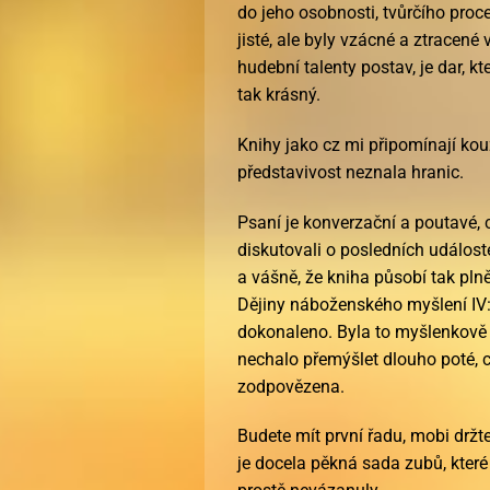
do jeho osobnosti, tvůrčího proce
jisté, ale byly vzácné a ztracené
hudební talenty postav, je dar, kte
tak krásný.
Knihy jako cz mi připomínají kouz
představivost neznala hranic.
Psaní je konverzační a poutavé, c
diskutovali o posledních událos
a vášně, že kniha působí tak plně
Dějiny náboženského myšlení IV
dokonaleno. Byla to myšlenkově
nechalo přemýšlet dlouho poté, co
zodpovězena.
Budete mít první řadu, mobi držt
je docela pěkná sada zubů, které