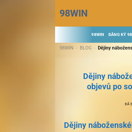
Chuyển
98WIN
đến
nội
dung
98WIN
ĐĂNG KÝ 9
98WIN
-
BLOG
-
Dějiny nábožens
Dějiny nábož
objevů po s
ĐÃ 
Dějiny náboženské