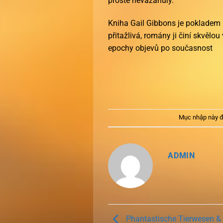
prostě nevázanuly.
Kniha Gail Gibbons je pokladem 
přitažlivá, romány ji činí skvěl
epochy objevů po současnost
Mục nhập này đ
ADMIN
Phantastische Tierwesen & 