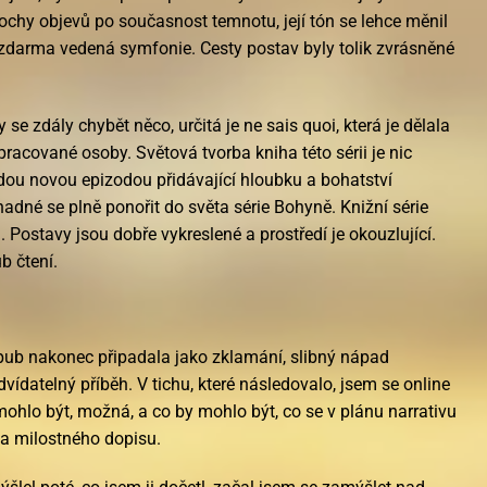
chy objevů po současnost temnotu, její tón se lehce měnil
zdarma vedená symfonie. Cesty postav byly tolik zvrásněné
 se zdály chybět něco, určitá je ne sais quoi, která je dělala
pracované osoby. Světová tvorba kniha této sérii je nic
ou novou epizodou přidávající hloubku a bohatství
adné se plně ponořit do světa série Bohyně. Knižní série
 Postavy jsou dobře vykreslené a prostředí je okouzlující.
b čtení.
epub nakonec připadala jako zklamání, slibný nápad
vídatelný příběh. V tichu, které následovalo, jsem se online
mohlo být, možná, a co by mohlo být, co se v plánu narrativu
a milostného dopisu.