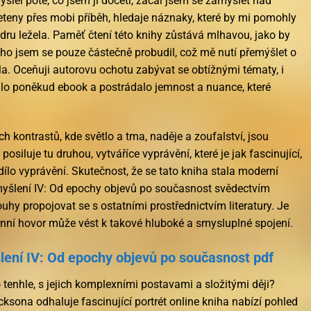
šlel poté, co jsem ji dočetl, začal jsem se zamýšlet nad
leteny přes mobi příběh, hledaje náznaky, které by mi pomohly
 jádru ležela. Paměť čtení této knihy zůstává mlhavou, jako by
ého jsem se pouze částečně probudil, což mě nutí přemýšlet o
a. Oceňuji autorovu ochotu zabývat se obtížnými tématy, i
lo poněkud ebook a postrádalo jemnost a nuance, které
ch kontrastů, kde světlo a tma, naděje a zoufalství, jsou
posiluje tu druhou, vytváříce vyprávění, které je jak fascinující,
dílo vyprávění. Skutečnost, že se tato kniha stala moderní
myšlení IV: Od epochy objevů po současnost svědectvím
touhy propojovat se s ostatními prostřednictvím literatury. Je
fonní hovor může vést k takové hluboké a smysluplné spojení.
ení IV: Od epochy objevů po současnost pdf
 tenhle, s jejich komplexními postavami a složitými ději?
ksona odhaluje fascinující portrét online kniha nabízí pohled