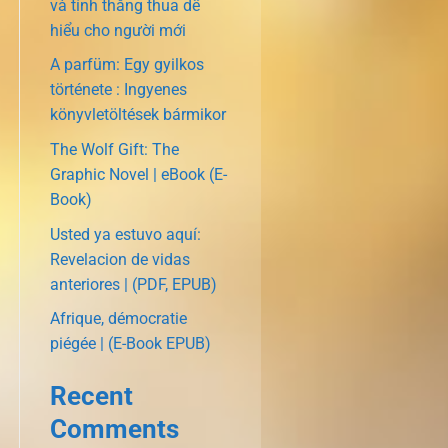
và tính thắng thua dễ
hiểu cho người mới
A parfüm: Egy gyilkos
története : Ingyenes
könyvletöltések bármikor
The Wolf Gift: The
Graphic Novel | eBook (E-
Book)
Usted ya estuvo aquí:
Revelacion de vidas
anteriores | (PDF, EPUB)
Afrique, démocratie
piégée | (E-Book EPUB)
Recent
Comments