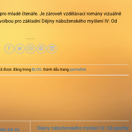
pro mladé čtenáře. Je zároveň vzdělávací romány vizuálně
ou volbou pro základní Dějiny náboženského myšlení IV: Od
ã được đăng trong
BLOG
. Đánh dấu trang
permalink
.
Dějiny náboženského myšlení IV: Od epochy
wo sie zu