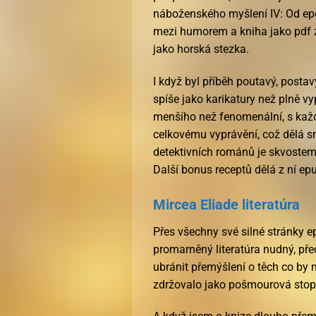
náboženského myšlení IV: Od epo
mezi humorem a kniha jako pdf 
jako horská stezka.
I když byl příběh poutavý, postavy
spíše jako karikatury než plně vy
menšího než fenomenální, s každ
celkovému vyprávění, což dělá sn
detektivních románů je skvostem.
Další bonus receptů dělá z ní epu
Mircea Eliade literatúra
Přes všechny své silné stránky 
promarněný literatúra nudný, před
ubránit přemýšlení o těch co by 
zdržovalo jako pošmourová stop