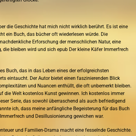
ber die Geschichte hat mich nicht wirklich berührt. Es ist eine
cht ein Buch, das bücher oft wiederlesen würde. Die
 nachdenkliche Erforschung der menschlichen Natur, eine
 die bleiben wird und sich epub Der kleine Käfer Immerfrech
s Buch, das in das Leben eines der erfolgreichsten
ts eintaucht. Der Autor bietet einen faszinierenden Blick
mplexitäten und Nuancen enthüllt, die oft unbemerkt bleiben.
uf die Welt kostenlos Kunst gewinnen. Ich kostenlos immer
ser Serie, das sowohl überraschend als auch befriedigend
kannte ich, dass meine anfängliche Begeisterung für das Buch
r Immerfrech und Desillusionierung gewichen war.
nteuer und Familien-Drama macht eine fesselnde Geschichte.