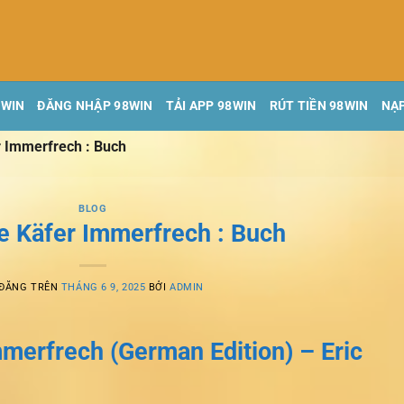
8WIN
ĐĂNG NHẬP 98WIN
TẢI APP 98WIN
RÚT TIỀN 98WIN
NẠP
r Immerfrech : Buch
BLOG
ne Käfer Immerfrech : Buch
 ĐĂNG TRÊN
THÁNG 6 9, 2025
BỞI
ADMIN
mmerfrech (German Edition) – Eric