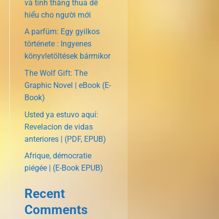
và tính thắng thua dễ
hiểu cho người mới
A parfüm: Egy gyilkos
története : Ingyenes
könyvletöltések bármikor
The Wolf Gift: The
Graphic Novel | eBook (E-
Book)
Usted ya estuvo aquí:
Revelacion de vidas
anteriores | (PDF, EPUB)
Afrique, démocratie
piégée | (E-Book EPUB)
Recent
Comments