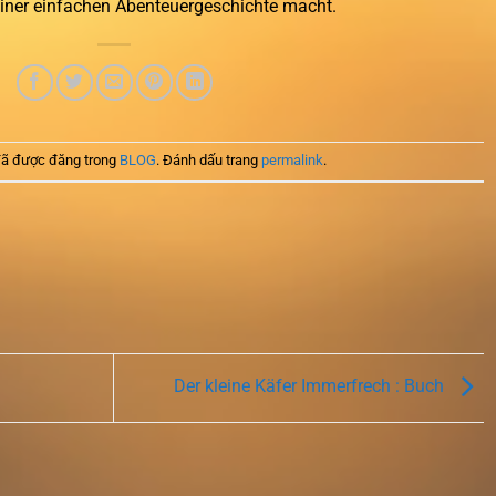
 einer einfachen Abenteuergeschichte macht.
ã được đăng trong
BLOG
. Đánh dấu trang
permalink
.
Der kleine Käfer Immerfrech : Buch