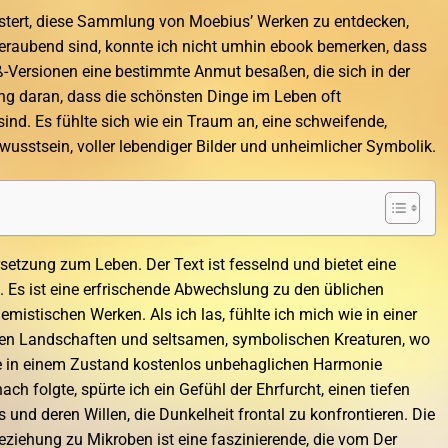
istert, diese Sammlung von Moebius’ Werken zu entdecken,
eraubend sind, konnte ich nicht umhin ebook bemerken, dass
-Versionen eine bestimmte Anmut besaßen, die sich in der
ung daran, dass die schönsten Dinge im Leben oft
nd. Es fühlte sich wie ein Traum an, eine schweifende,
wusstsein, voller lebendiger Bilder und unheimlicher Symbolik.
etzung zum Leben. Der Text ist fesselnd und bietet eine
. Es ist eine erfrischende Abwechslung zu den üblichen
mistischen Werken. Als ich las, fühlte ich mich wie in einer
len Landschaften und seltsamen, symbolischen Kreaturen, wo
le in einem Zustand kostenlos unbehaglichen Harmonie
anach folgte, spürte ich ein Gefühl der Ehrfurcht, einen tiefen
 und deren Willen, die Dunkelheit frontal zu konfrontieren. Die
ziehung zu Mikroben ist eine faszinierende, die vom Der