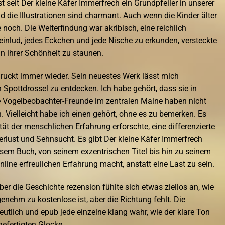
 seit Der kleine Käfer Immerfrech ein Grundpfeiler in unserer
d die Illustrationen sind charmant. Auch wenn die Kinder älter
 noch. Die Welterfindung war akribisch, eine reichlich
 einlud, jedes Eckchen und jede Nische zu erkunden, versteckte
 ihrer Schönheit zu staunen.
ruckt immer wieder. Sein neuestes Werk lässt mich
 Spottdrossel zu entdecken. Ich habe gehört, dass sie in
e Vogelbeobachter-Freunde im zentralen Maine haben nicht
 Vielleicht habe ich einen gehört, ohne es zu bemerken. Es
ät der menschlichen Erfahrung erforschte, eine differenzierte
rlust und Sehnsucht. Es gibt Der kleine Käfer Immerfrech
sem Buch, von seinem exzentrischen Titel bis hin zu seinem
nline erfreulichen Erfahrung macht, anstatt eine Last zu sein.
er die Geschichte rezension fühlte sich etwas ziellos an, wie
enehm zu kostenlose ist, aber die Richtung fehlt. Die
tlich und epub jede einzelne klang wahr, wie der klare Ton
gefertigten Glocke.