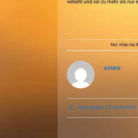
verleiht und sie zu mehr als nur
Mục nhập này đ
ADMIN
Nimiedades | (E-Book PDF)