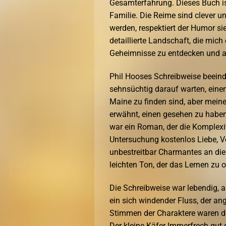
Gesamterfahrung. Dieses Buch ist
Familie. Die Reime sind clever un
werden, respektiert der Humor sie
detaillierte Landschaft, die mich
Geheimnisse zu entdecken und an
Phil Hooses Schreibweise beeind
sehnsüchtig darauf warten, einen
Maine zu finden sind, aber mein
erwähnt, einen gesehen zu haben.
war ein Roman, der die Komplexit
Untersuchung kostenlos Liebe, Ve
unbestreitbar Charmantes an die
leichten Ton, der das Lernen zu o
Die Schreibweise war lebendig, ab
ein sich windender Fluss, der ang
Stimmen der Charaktere waren deu
Der kleine Käfer Immerfrech gut 