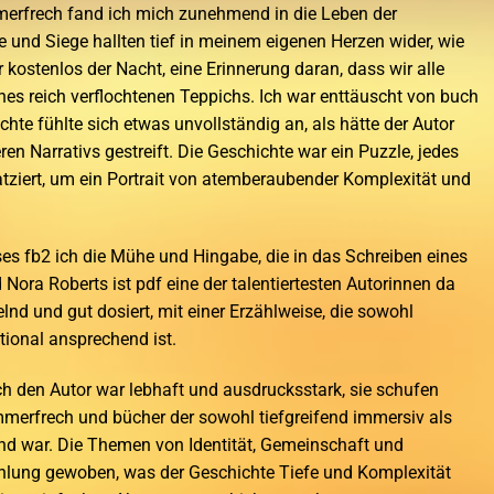
merfrech fand ich mich zunehmend in die Leben der
fe und Siege hallten tief in meinem eigenen Herzen wider, wie
 kostenlos der Nacht, eine Erinnerung daran, dass wir alle
nes reich verflochtenen Teppichs. Ich war enttäuscht von buch
hte fühlte sich etwas unvollständig an, als hätte der Autor
eren Narrativs gestreift. Die Geschichte war ein Puzzle, jedes
latziert, um ein Portrait von atemberaubender Komplexität und
es fb2 ich die Mühe und Hingabe, die in das Schreiben eines
Nora Roberts ist pdf eine der talentiertesten Autorinnen da
lnd und gut dosiert, mit einer Erzählweise, die sowohl
ional ansprechend ist.
h den Autor war lebhaft und ausdrucksstark, sie schufen
Immerfrech und bücher der sowohl tiefgreifend immersiv als
nd war. Die Themen von Identität, Gemeinschaft und
hlung gewoben, was der Geschichte Tiefe und Komplexität