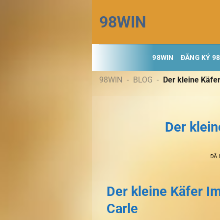
Chuyển
98WIN
đến
nội
dung
98WIN
ĐĂNG KÝ 9
98WIN
-
BLOG
-
Der kleine Käfe
Der klei
ĐÃ
Der kleine Käfer I
Carle