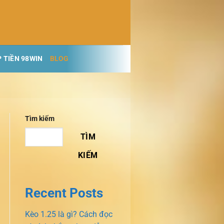
 TIỀN 98WIN
BLOG
Tìm kiếm
TÌM
KIẾM
Recent Posts
Kèo 1.25 là gì? Cách đọc