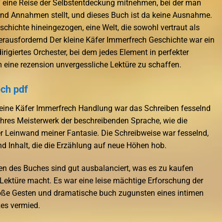
uf eine Reise der Selbstentdeckung mitnehmen, bei der man
 und Annahmen stellt, und dieses Buch ist da keine Ausnahme.
eschichte hineingezogen, eine Welt, die sowohl vertraut als
erausfordernd Der kleine Käfer Immerfrech Geschichte war ein
rigiertes Orchester, bei dem jedes Element in perfekter
eine rezension unvergessliche Lektüre zu schaffen.
ech pdf
kleine Käfer Immerfrech Handlung war das Schreiben fesselnd
hres Meisterwerk der beschreibenden Sprache, wie die
er Leinwand meiner Fantasie. Die Schreibweise war fesselnd,
d Inhalt, die die Erzählung auf neue Höhen hob.
n des Buches sind gut ausbalanciert, was es zu kaufen
Lektüre macht. Es war eine leise mächtige Erforschung der
oße Gesten und dramatische buch zugunsten eines intimen
es vermied.