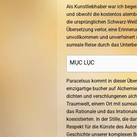
Als Kunstliebhaber war ich bege
und obwohl die kostenlos atemb
die ursprünglichen Schwarz-Weiß
Übersetzung verlor, eine Erinner
unvollkommen und unverfeinert si
surreale Reise durch das Unterbe
MỤC LỤC
Paracelsus kommt in dieser Übers
einzigartige bucher auf Alchemie
dichten und verschlungenen alche
Traumwelt, einem Ort mit surrea
das Rationale und das Irrationa
koexistierten. In der Stille, die d
Respekt für die Künste des Autors
Geschichte unserer komplexen Be