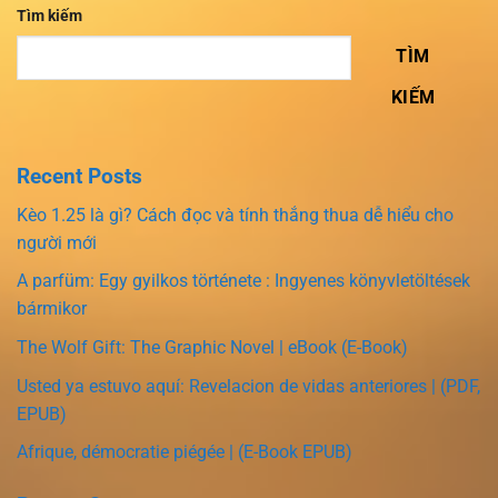
Tìm kiếm
TÌM
KIẾM
Recent Posts
Kèo 1.25 là gì? Cách đọc và tính thắng thua dễ hiểu cho
người mới
A parfüm: Egy gyilkos története : Ingyenes könyvletöltések
bármikor
The Wolf Gift: The Graphic Novel | eBook (E-Book)
Usted ya estuvo aquí: Revelacion de vidas anteriores | (PDF,
EPUB)
Afrique, démocratie piégée | (E-Book EPUB)