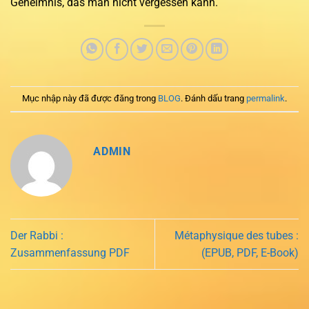
Geheimnis, das man nicht vergessen kann.
Mục nhập này đã được đăng trong
BLOG
. Đánh dấu trang
permalink
.
ADMIN
Der Rabbi :
Métaphysique des tubes :
Zusammenfassung PDF
(EPUB, PDF, E-Book)