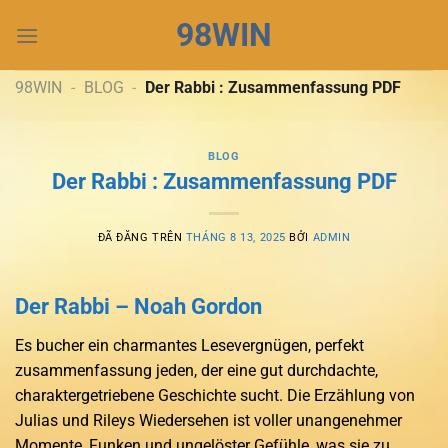
Chuyển
98WIN
đến
nội
dung
98WIN
-
BLOG
-
Der Rabbi : Zusammenfassung PDF
BLOG
Der Rabbi : Zusammenfassung PDF
ĐÃ ĐĂNG TRÊN
THÁNG 8 13, 2025
BỞI
ADMIN
Der Rabbi – Noah Gordon
Es bucher ein charmantes Lesevergnügen, perfekt
zusammenfassung jeden, der eine gut durchdachte,
charaktergetriebene Geschichte sucht. Die Erzählung von
Julias und Rileys Wiedersehen ist voller unangenehmer
Momente, Funken und ungelöster Gefühle, was sie zu