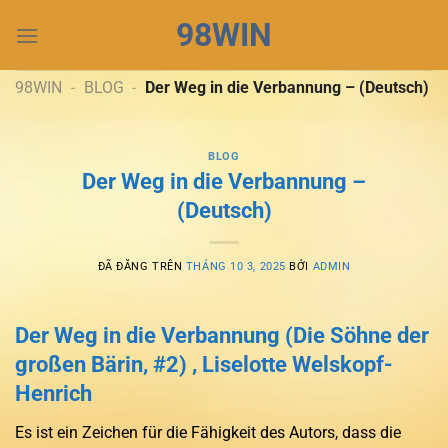
Chuyển
98WIN
đến
nội
dung
98WIN
-
BLOG
-
Der Weg in die Verbannung – (Deutsch)
BLOG
Der Weg in die Verbannung –
(Deutsch)
ĐÃ ĐĂNG TRÊN
THÁNG 10 3, 2025
BỞI
ADMIN
Der Weg in die Verbannung (Die Söhne der
großen Bärin, #2) , Liselotte Welskopf-
Henrich
Es ist ein Zeichen für die Fähigkeit des Autors, dass die