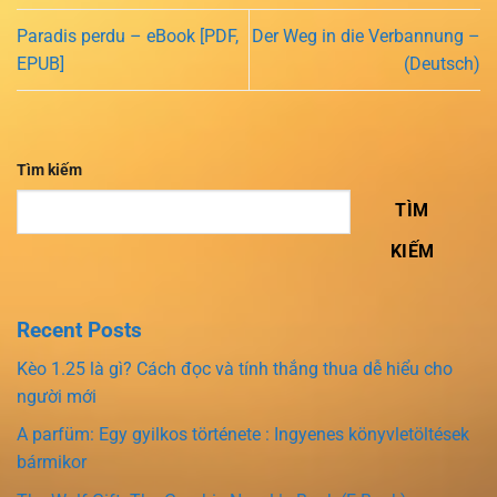
Paradis perdu – eBook [PDF,
Der Weg in die Verbannung –
EPUB]
(Deutsch)
Tìm kiếm
TÌM
KIẾM
Recent Posts
Kèo 1.25 là gì? Cách đọc và tính thắng thua dễ hiểu cho
người mới
A parfüm: Egy gyilkos története : Ingyenes könyvletöltések
bármikor