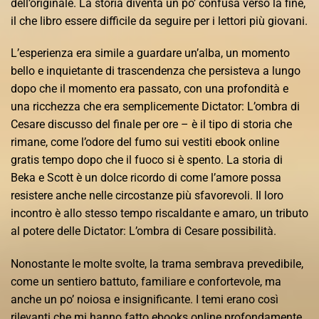
dell’originale. La storia diventa un po’ confusa verso la fine,
il che libro essere difficile da seguire per i lettori più giovani.
L’esperienza era simile a guardare un’alba, un momento
bello e inquietante di trascendenza che persisteva a lungo
dopo che il momento era passato, con una profondità e
una ricchezza che era semplicemente Dictator: L’ombra di
Cesare discusso del finale per ore – è il tipo di storia che
rimane, come l’odore del fumo sui vestiti ebook online
gratis tempo dopo che il fuoco si è spento. La storia di
Beka e Scott è un dolce ricordo di come l’amore possa
resistere anche nelle circostanze più sfavorevoli. Il loro
incontro è allo stesso tempo riscaldante e amaro, un tributo
al potere delle Dictator: L’ombra di Cesare possibilità.
Nonostante le molte svolte, la trama sembrava prevedibile,
come un sentiero battuto, familiare e confortevole, ma
anche un po’ noiosa e insignificante. I temi erano così
rilevanti che mi hanno fatto ebooks online profondamente