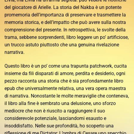
del giocatore di Arielle. La storia del Nakba è un potente
promemoria dell’importanza di preservare e trasmettere la
memoria storica, e dell’impatto che può avere sulla nostra
comprensione del presente. In retrospettiva, le svolte della
trama, sebbene sorprendenti, libro leggere un po’ artificiose,
un trucco astuto piuttosto che una genuina rivelazione
narrativa.
Questo libro è un po’ come una trapunta patchwork, cucita
insieme da fili disparati di amore, perdita e desiderio, ogni
pezzo racconta una storia che è sia profondamente libro
epub che universalmente relativa, una vera opera maestra
di narrativa. Nonostante le molte meraviglie che conteneva,
il libro alla fine è sembrato una delusione, uno sforzo
mediocre che non è riuscito a raggiungere il suo
considerevole potenziale, lasciandomi esausto e
insoddisfatto. Nelle sue profondità, ho scoperto una
riflessione di me Dictator: L’ombra di Cesare uno specchio