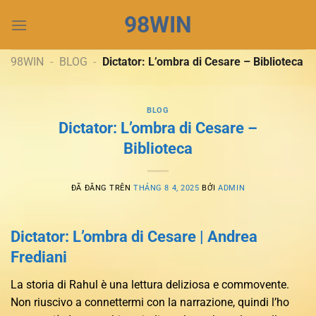
Chuyển
98WIN
đến
nội
dung
98WIN
-
BLOG
-
Dictator: L’ombra di Cesare – Biblioteca
BLOG
Dictator: L’ombra di Cesare –
Biblioteca
ĐÃ ĐĂNG TRÊN
THÁNG 8 4, 2025
BỞI
ADMIN
Dictator: L’ombra di Cesare | Andrea
Frediani
La storia di Rahul è una lettura deliziosa e commovente.
Non riuscivo a connettermi con la narrazione, quindi l’ho