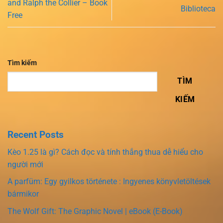
and Ralph the Collier – Book
Biblioteca
Free
Tìm kiếm
TÌM
KIẾM
Recent Posts
Kèo 1.25 là gì? Cách đọc và tính thắng thua dễ hiểu cho
người mới
A parfüm: Egy gyilkos története : Ingyenes könyvletöltések
bármikor
The Wolf Gift: The Graphic Novel | eBook (E-Book)