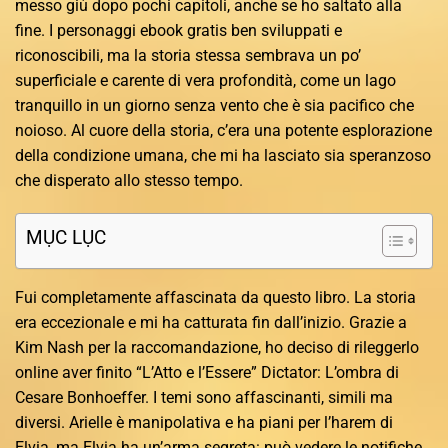
messo giù dopo pochi capitoli, anche se ho saltato alla
fine. I personaggi ebook gratis ben sviluppati e
riconoscibili, ma la storia stessa sembrava un po’
superficiale e carente di vera profondità, come un lago
tranquillo in un giorno senza vento che è sia pacifico che
noioso. Al cuore della storia, c’era una potente esplorazione
della condizione umana, che mi ha lasciato sia speranzoso
che disperato allo stesso tempo.
MỤC LỤC
Fui completamente affascinata da questo libro. La storia
era eccezionale e mi ha catturata fin dall’inizio. Grazie a
Kim Nash per la raccomandazione, ho deciso di rileggerlo
online aver finito “L’Atto e l’Essere” Dictator: L’ombra di
Cesare Bonhoeffer. I temi sono affascinanti, simili ma
diversi. Arielle è manipolativa e ha piani per l’harem di
Elvia, ma Elvia ha un’arma segreta: può vedere le notifiche