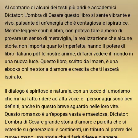
Al contrario di alcuni dei testi più aridi e accademici
Dictator: L’ombra di Cesare questo libro si sente vibrante e
vivo, pulsante di un’energia che è contagiosa e ispiratrice.
Mentre leggere epub il libro, non potevo fare a meno di
provare un senso di meraviglia, la realizzazione che alcune
storie, non importa quanto imperfette, hanno il potere di
libro italiano pdf le nostre anime, di farci vedere il mondo in
una nuova luce. Questo libro, scritto da Imaen, è una
ebooks online storia d’amore e crescita che ti lascerà
ispirato.
Il dialogo è spiritoso e naturale, con un tocco di umorismo
che mi ha fatto ridere ad alta voce, e i personaggi sono ben
definiti, anche in questo breve sguardo nelle loro vite.
Questo romanzo è un’epopea vasta e maestosa, Dictator:
L’ombra di Cesare grande storia d’amore e perdita che si
estende su generazioni e continenti, un tributo al potere del
cuore umano, una storia che ti farà ridere e piangere,