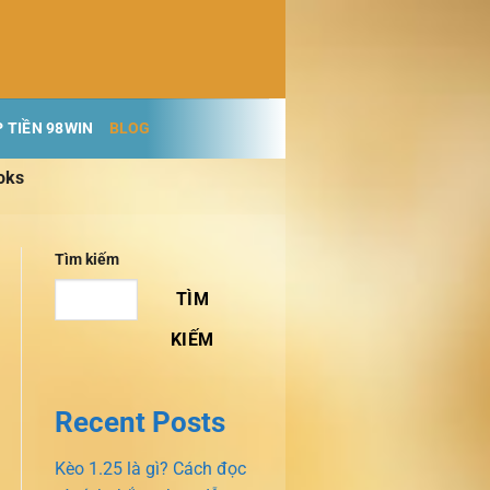
 TIỀN 98WIN
BLOG
oks
Tìm kiếm
TÌM
KIẾM
Recent Posts
Kèo 1.25 là gì? Cách đọc