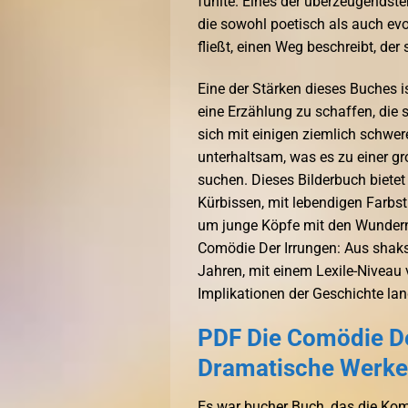
fühlte. Eines der überzeugendst
die sowohl poetisch als auch evo
fließt, einen Weg beschreibt, der
Eine der Stärken dieses Buches is
eine Erzählung zu schaffen, die 
sich mit einigen ziemlich schwer
unterhaltsam, was es zu einer g
suchen. Dieses Bilderbuch biete
Kürbissen, mit lebendigen Farbsti
um junge Köpfe mit den Wunder
Comödie Der Irrungen: Aus shaks
Jahren, mit einem Lexile-Niveau 
Implikationen der Geschichte lan
PDF Die Comödie De
Dramatische Werke,
Es war bucher Buch, das die Kompl