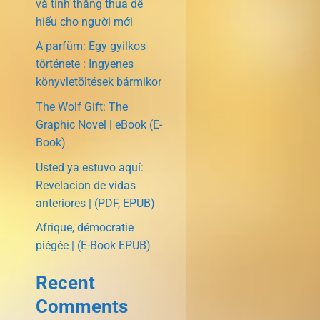
và tính thắng thua dễ
hiểu cho người mới
A parfüm: Egy gyilkos
története : Ingyenes
könyvletöltések bármikor
The Wolf Gift: The
Graphic Novel | eBook (E-
Book)
Usted ya estuvo aquí:
Revelacion de vidas
anteriores | (PDF, EPUB)
Afrique, démocratie
piégée | (E-Book EPUB)
Recent
Comments