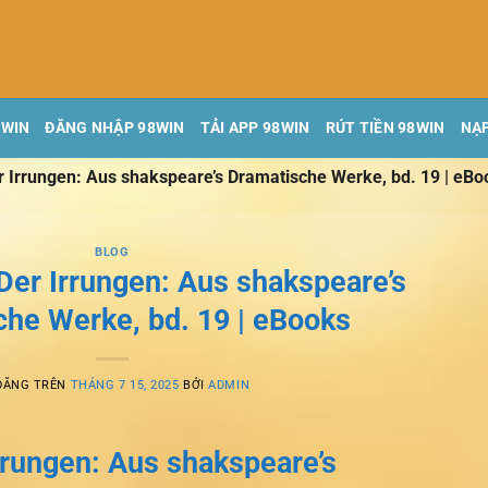
8WIN
ĐĂNG NHẬP 98WIN
TẢI APP 98WIN
RÚT TIỀN 98WIN
NẠP
 Irrungen: Aus shakspeare’s Dramatische Werke, bd. 19 | eBo
BLOG
er Irrungen: Aus shakspeare’s
he Werke, bd. 19 | eBooks
ĐĂNG TRÊN
THÁNG 7 15, 2025
BỞI
ADMIN
rrungen: Aus shakspeare’s