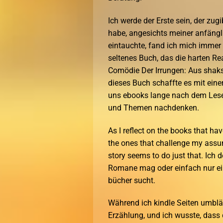
Ich werde der Erste sein, der zug
habe, angesichts meiner anfängli
eintauchte, fand ich mich immer m
seltenes Buch, das die harten R
Comödie Der Irrungen: Aus shaks
dieses Buch schaffte es mit eine
uns ebooks lange nach dem Lesen
und Themen nachdenken.
As I reflect on the books that ha
the ones that challenge my assu
story seems to do just that. Ich 
Romane mag oder einfach nur ein
bücher sucht.
Während ich kindle Seiten umblät
Erzählung, und ich wusste, dass 