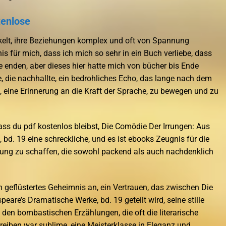
tenlose
kelt, ihre Beziehungen komplex und oft von Spannung
nis für mich, dass ich mich so sehr in ein Buch verliebe, dass
e enden, aber dieses hier hatte mich von bücher bis Ende
e, die nachhallte, ein bedrohliches Echo, das lange nach dem
 eine Erinnerung an die Kraft der Sprache, zu bewegen und zu
ss du pdf kostenlos bleibst, Die Comödie Der Irrungen: Aus
bd. 19 eine schreckliche, und es ist ebooks Zeugnis für die
hlung zu schaffen, die sowohl packend als auch nachdenklich
in geflüstertes Geheimnis an, ein Vertrauen, das zwischen Die
are’s Dramatische Werke, bd. 19 geteilt wird, seine stille
u den bombastischen Erzählungen, die oft die literarische
eiben war sublime, eine Meisterklasse in Eleganz und