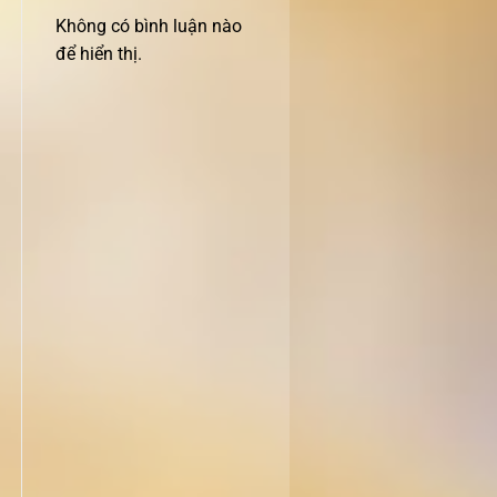
Không có bình luận nào
để hiển thị.