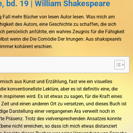
 bd. 19 | William Shakespeare
Fall mehr Bücher von lesen Autor lesen. Was mich am
igkeit des Autors, eine Geschichte zu schaffen, die sich
h persönlich anfühlte, ein wahres Zeugnis für die Fähigkeit
lbst wenn die Die Comödie Der Irrungen: Aus shakspeare’s
 immer kohärent erschien.
misch aus Kunst und Erzählung, fast wie ein visuelles
ie konventionellste Lektüre, aber es ist definitiv eine, die
nspirieren wird. Es ist etwas zu sagen, für die Kraft eines
 Zeit und einen anderen Ort zu versetzen, und dieses Buch ist
ige Darstellung einer vergangenen Ära verweilt noch in
fte Präsenz. Trotz des vielversprechenden Ansatzes konnte
ene nicht erreichen, so dass ich mich etwas distanziert