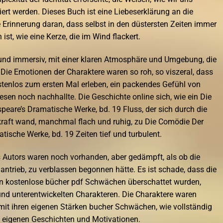
iert werden. Dieses Buch ist eine Liebeserklärung an die
e Erinnerung daran, dass selbst in den düstersten Zeiten immer
ist, wie eine Kerze, die im Wind flackert.
und immersiv, mit einer klaren Atmosphäre und Umgebung, die
 Die Emotionen der Charaktere waren so roh, so viszeral, dass
ostenlos zum ersten Mal erleben, ein packendes Gefühl von
en noch nachhallte. Die Geschichte online sich, wie ein Die
eare’s Dramatische Werke, bd. 19 Fluss, der sich durch die
raft wand, manchmal flach und ruhig, zu Die Comödie Der
tische Werke, bd. 19 Zeiten tief und turbulent.
 Autors waren noch vorhanden, aber gedämpft, als ob die
 antrieb, zu verblassen begonnen hätte. Es ist schade, dass die
on kostenlose bücher pdf Schwächen überschattet wurden,
nd unterentwickelten Charakteren. Die Charaktere waren
 mit ihren eigenen Stärken bucher Schwächen, wie vollständig
n eigenen Geschichten und Motivationen.