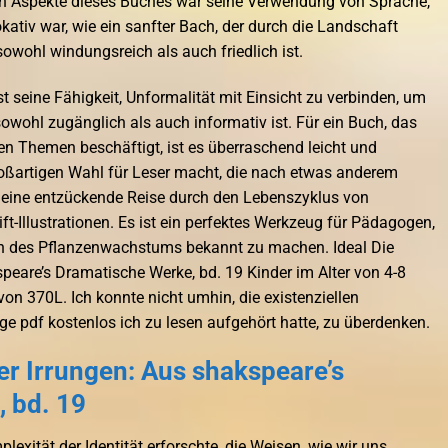
en Aspekte dieses Buches war seine Verwendung von Sprache,
kativ war, wie ein sanfter Bach, der durch die Landschaft
 sowohl windungsreich als auch friedlich ist.
t seine Fähigkeit, Unformalität mit Einsicht zu verbinden, um
sowohl zugänglich als auch informativ ist. Für ein Buch, das
en Themen beschäftigt, ist es überraschend leicht und
roßartigen Wahl für Leser macht, die nach etwas anderem
t eine entzückende Reise durch den Lebenszyklus von
ft-Illustrationen. Es ist ein perfektes Werkzeug für Pädagogen,
n des Pflanzenwachstums bekannt zu machen. Ideal Die
peare’s Dramatische Werke, bd. 19 Kinder im Alter von 4-8
von 370L. Ich konnte nicht umhin, die existenziellen
ge pdf kostenlos ich zu lesen aufgehört hatte, zu überdenken.
r Irrungen: Aus shakspeare’s
 bd. 19
exität der Identität erforschte, die Weisen, wie wir uns