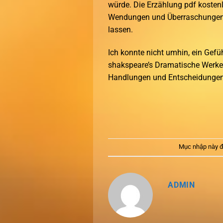
würde. Die Erzählung pdf kostenl
Wendungen und Überraschungen, 
lassen.
Ich konnte nicht umhin, ein Gef
shakspeare’s Dramatische Werke, 
Handlungen und Entscheidungen d
Mục nhập này đ
ADMIN