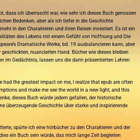
ibt, dass ich überrascht war, wie sehr ich dieses Buch genossen
chen Bedenken, aber als ich tiefer in die Geschichte
ehr in den Charakteren und ihren Reisen investiert. Es ist ein
ealitäten des Lebens mit einem Gefühl von Hoffnung und Die
peare’s Dramatische Werke, bd. 19 ausbalancieren kann, aber
r geschickten, nuancierten Hand. Bücher wie dieses bleiben
 im Gedächtnis, lassen uns die darin präsentierten Lehren
ve had the greatest impact on me, I realize that epub are often
mptions and make me see the world in a new light, and this
denke, dieses Buch würde jedem gefallen, der historische
e überzeugende Geschichte über starke und inspirierende
terte, spürte ich eine hörbücher zu den Charakteren und der
dies ein Buch sein würde, das mich lange Zeit begleiten