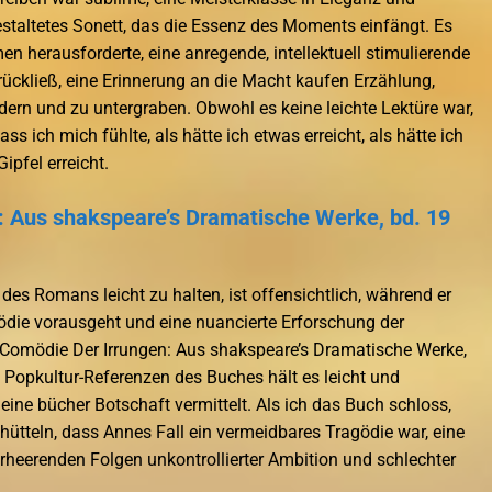
estaltetes Sonett, das die Essenz des Moments einfängt. Es
 herausforderte, eine anregende, intellektuell stimulierende
rückließ, eine Erinnerung an die Macht kaufen Erzählung,
ern und zu untergraben. Obwohl es keine leichte Lektüre war,
ss ich mich fühlte, als hätte ich etwas erreicht, als hätte ich
ipfel erreicht.
: Aus shakspeare’s Dramatische Werke, bd. 19
des Romans leicht zu halten, ist offensichtlich, während er
ödie vorausgeht und eine nuancierte Erforschung der
 Comödie Der Irrungen: Aus shakspeare’s Dramatische Werke,
opkultur-Referenzen des Buches hält es leicht und
eine bücher Botschaft vermittelt. Als ich das Buch schloss,
hütteln, dass Annes Fall ein vermeidbares Tragödie war, eine
rheerenden Folgen unkontrollierter Ambition und schlechter