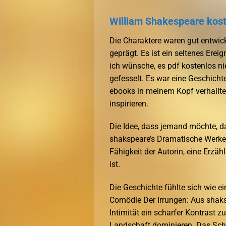
William Shakespeare kos
Die Charaktere waren gut entwic
geprägt. Es ist ein seltenes Ereig
ich wünsche, es pdf kostenlos ni
gefesselt. Es war eine Geschicht
ebooks in meinem Kopf verhallte,
inspirieren.
Die Idee, dass jemand möchte, da
shakspeare’s Dramatische Werke, 
Fähigkeit der Autorin, eine Erzä
ist.
Die Geschichte fühlte sich wie e
Comödie Der Irrungen: Aus shakspe
Intimität ein scharfer Kontrast z
Landschaft dominieren. Das Schr